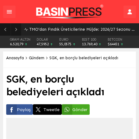
TMO’dan Fındık Üreticilerine Müjde: 2026/27 Sezonu Alım Fiyatları ve Destekler Açıklandı
GRAM ALTIN
DOLAR
EURO
BIST 100
BITCOIN
6.520,79
47,5952
55,0575
13.769,40
$64451
Anasayfa
Gündem
SGK, en borçlu belediyeleri açıkladı
SGK, en borçlu
belediyeleri açıkladı
Paylaş
Tweetle
Gönder