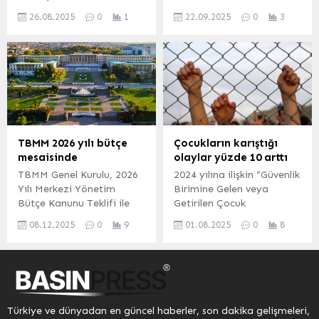
amacıyla araçların
başlayan orman dışı
korumak ve cari açığı
hızlarını kesmek için kasis
26.08.2025
0
1
22.09.2025
0
3
yangına, Orman Genel
azaltmak amacıyla binek
yapılması kararının yanı...
Müdürlüğü ekipleri 7 uçak,
otomobil ithalatında ek
8 helikopter, 25 arazöz, 2
mali yükümlülük
iş makinesi ve 182
getirildiğini duyurdu. AB
personelle müdahale
ve STA ülkeleri dışındaki
ediyor. Yangını kontrol
ithalatlarda vergiler yüzde
altına alma çalışmaları
25-30 aralığında veya
sürüyor İZMİR (İGFA) –
minimum 6 bin ile 8 bin
İzmir’in Seferihisar ilçesine
500 dolar olarak
TBMM 2026 yılı bütçe
Çocukların karıştığı
bağlı Ulamış mevkiinde
uygulanacak olup yürürlük
mesaisinde
olaylar yüzde 10 arttı
orman dışı alanda çıkan
60 gün sonra başlayacak.
TBMM Genel Kurulu, 2026
2024 yılına ilişkin “Güvenlik
yangına, Orman Genel
ANKARA (İGFA) –
Yılı Merkezi Yönetim
Birimine Gelen veya
Müdürlüğü...
Ticaret...
Bütçe Kanunu Teklifi ile
Getirilen Çocuk
2024 Yılı Kesin Hesap
İstatistikleri”ni
08.12.2025
0
9
01.08.2025
0
8
Kanunu Teklifi’nin
yayımlayan TÜİK,
görüşmelerine bugün (8
birimlere gelen veya
Aralık Pazartesi) başlıyor.
getirilen çocukların
Bütçe görüşmeleri 14 gün
karıştığı olay sayısının
sürecek ve resmi tatiller
2023’e göre yüzde 9,8
dahil aralıksız devam
artarak 612 bin 651’e
Türkiye ve dünyadan en güncel haberler, son dakika gelişmeleri,
edecek. ANKARA (İGFA) –
ulaştığını kaydetti.