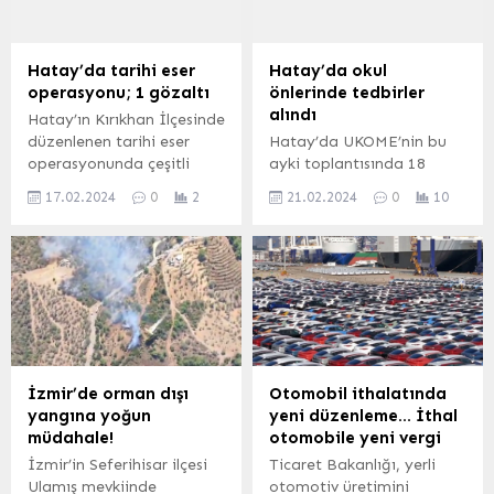
Hatay’da tarihi eser
Hatay’da okul
operasyonu; 1 gözaltı
önlerinde tedbirler
alındı
Hatay’ın Kırıkhan İlçesinde
düzenlenen tarihi eser
Hatay’da UKOME’nin bu
operasyonunda çeşitli
ayki toplantısında 18
parçalar ele geçirildi, 1 kişi
gündem maddesi
17.02.2024
0
2
21.02.2024
0
10
gözaltına alındı. 17 Şubat
görüşülerek karara
2024, 17:10 yayınlandı
bağlandı. HATAY (İGFA) –
Hatay’ın Kırıkhan İlçesi
Hatay Büyükşehir
Bahçelievler Mahallesinde
Belediyesi Ulaşım
şüpheli bir şahsın ev ve
Koordinasyon Merkezi
eklentilerinde yapılan
(UKOME) Şubat ayı
aramalarda; tarihi eser
toplantısı gerçekleştirildi.
olduğu değerlendirilen
Reyhanlı, Kırıkhan, Erzin,
parçalar ele geçirildi.
Defne ve Antakya
İzmir’de orman dışı
Otomobil ithalatında
Aramalarda, 67 adet
ilçelerinde muhtelif
yangına yoğun
yeni düzenleme… İthal
yüzük, 217 adet sikke, 2
okulların önlerine
müdahale!
otomobile yeni vergi
adet kolye, 3...
öğrencilerin can ve trafik
İzmir’in Seferihisar ilçesi
Ticaret Bakanlığı, yerli
güvenliğini sağlamak
Ulamış mevkiinde
otomotiv üretimini