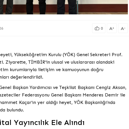
A
A
+
-
26
0
heyeti, Yükseköğretim Kurulu (YÖK) Genel Sekreteri Prof.
 Ziyarette, TİMBİR’in ulusal ve uluslararası alandaki
retim kurumlarıyla iletişim ve kamuoyunun doğru
nları değerlendirildi.
enel Başkan Yardımcısı ve Teşkilat Başkanı Cengiz Aksan,
azeteciler Federasyonu Genel Başkanı Menderes Demir ile
hammet Kaçar’ın yer aldığı heyet, YÖK Başkanlığı’nda
da bulundu.
al Yayıncılık Ele Alındı