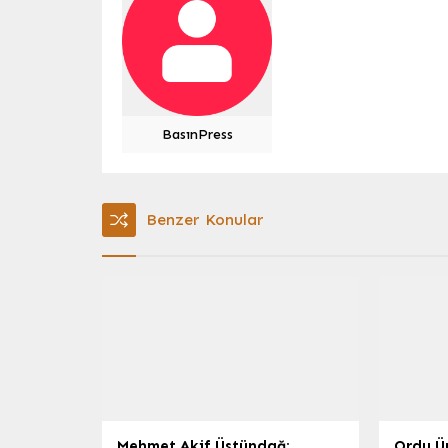
BasınPress
Benzer Konular
Mehmet Akif Üstündağ:
Ordu Ü