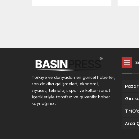
geçirilmesi planlanan büyük
organize
projeler, Adıyaman Valisi Dr.
şampiyo
Osman Varol tarafından
yapmaya
kamuoyuna duyuruldu. İl Özel
Yaşar D
İdaresi tarafından hazırlanan bu
gerçekle
vizyoner projelerin tanıtım
organiz
toplantısına, Adıyaman
bir yan
Milletvekilleri Doç. Dr. Resul Kurt,
ve U21 y
Doç. Dr. İshak Şan, Mustafa
karatec
Alkayış, Hüseyin Özhan, Vali
madalya
S
Yardımcısı ve İl Özel İdare...
edecek.
sadece 
sahne o
Türkiye ve dünyadan en güncel haberler,
zamanda
son dakika gelişmeleri, ekonomi,
siyaset, teknoloji, spor ve kültür-sanat
içerikleriyle tarafsız ve güvenilir haber
kaynağınız.