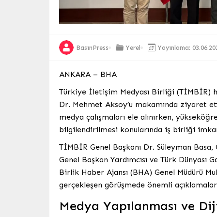
BasınPress
Yerel
Yayınlama: 03.06.20
ANKARA – BHA
Türkiye İletişim Medyası Birliği (TİMBİR) 
Dr. Mehmet Aksoy’u makamında ziyaret etti.
medya çalışmaları ele alınırken, yükseköğ
bilgilendirilmesi konularında iş birliği imka
TİMBİR Genel Başkanı Dr. Süleyman Basa, G
Genel Başkan Yardımcısı ve Türk Dünyası G
Birlik Haber Ajansı (BHA) Genel Müdürü Mu
gerçekleşen görüşmede önemli açıklamalar
Medya Yapılanması ve Dijit