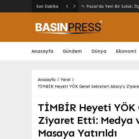
Giresun’da Yaz Kur’an Kursl
Son Dakika
Yeniden Canlandı
Anasayfa
Gündem
Dünya
Ekonomi
Anasayfa
Yerel
TİMBİR Heyeti YÖK Genel Sekreteri Aksoy’u Ziyaret 
TİMBİR Heyeti YÖK G
Ziyaret Etti: Medya 
Masaya Yatırıldı