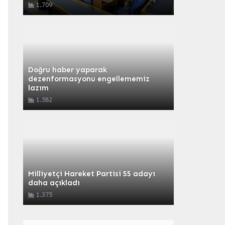
1.709
Doğru haber yaparak
dezenformasyonu engellememiz
lazım
1.582
Milliyetçi Hareket Partisi 55 adayı
daha açıkladı
1.375