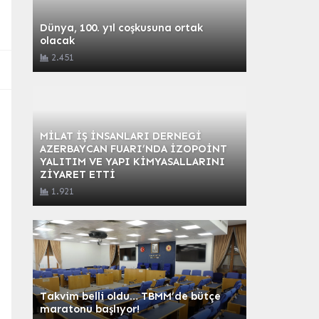
Dünya, 100. yıl coşkusuna ortak
olacak
2.451
MİLAT İŞ İNSANLARI DERNEGİ
AZERBAYCAN FUARI’NDA İZOPOİNT
YALITIM VE YAPI KİMYASALLARINI
ZİYARET ETTİ
1.921
Takvim belli oldu… TBMM’de bütçe
maratonu başlıyor!