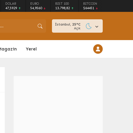
DOLAR
EURO
BIST 100
BITCOIN
47,5929
54,9560
13.798,82
$64451
İstanbul,
25
°C
Açık
Magazin
Yerel