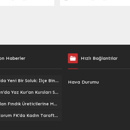
 edilecek önemli bir
naya ev sahipliği
 hazırlanıyor. Tekkeköy
oğu Spor Salonu’nda
ştirilecek
asyonda, Türkiye’nin dört
ından yüzlerce ümit, genç
aş kategorilerindeki
i, şampiyonluk ve
lar için mücadele
on Haberler
Hızlı Bağlantılar
 Bu özel şampiyona,
sporcuların rekabetine
lmakla kalmayacak, aynı
...
Pazar’da Yeni Bir Soluk: İlçe Binası ve Kent Lokantası Hizmete Açıldı
Hava Durumu
Giresun’da Yaz Kur’an Kursları Sokak Oyunlarıyla Şenlendi: Gelenekler Yeniden Canlandı
TMO’dan Fındık Üreticilerine Müjde: 2026/27 Sezonu Alım Fiyatları ve Destekler Açıklandı
Arca Çorum FK’da Kadın Taraftarlar Sahne Alıyor: ‘Kırmızı Kanatlar’ Tribünlere Güç Katacak