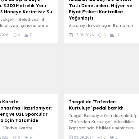
: 3.300 Metrelik Yeni
Tatlı Denetimleri: Hijyen ve
5 Haneye Kesintisiz Su
Fiyat Etiketi Kontrolleri
Yoğunlaştı
ükşehir Belediyesi, il
e altyapı çalışmalarına
Aksaray’da yaklaşan Ramazan
meden devam ederek
Bayramı dolayısıyla tatlı üretimi
.2026
0
7
17.03.2026
0
12
ların hizmet kalitesini
ve satışı yapan işletmelere
iyor. Bu kapsamda, 19
yönelik denetimler artırıldı.
kullanım ömrünü
Aksaray Belediyesi Zabıta
mış içme suyu hatları
Müdürlüğü ve Ticaret İl
rken, daha önce altyapısı
Müdürlüğü ekipleri, vatandaşların
 mahallelere de modern
bayram sofralarını süsleyen tatlı
u sistemleri kuruluyor.
ürünlerinde ortak denetimler
 3.300 Metrelik İçme Suyu
gerçekleştirdi. Denetimler
eliyor Ordu’nun Ünye
kapsamında, Ticaret İl
e de içme suyu...
Müdürlüğü ekipleri özellikle
ürünlerin fiyat etiketlerinin
 Karate
İnegöl’de ‘Zaferden
doğruluğunu ve raf fiyatı ile kasa
onası’na Hazırlanıyor:
Kurtuluşa’ pedal basıldı
fiyatı arasındaki...
enç ve U21 Sporcular
İnegöl Belediyesi’nin düzenlediği
a İçin Tatamide
“Zaferden Kurtuluşa” etkinlikleri
 Türkiye Karate
kapsamında bisikletle şehir turu
yonu tarafından
gerçekleştirildi.
.2026
0
5
03.09.2024
0
5