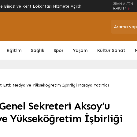
arı Sokak Oyunlarıyla Şenlendi: Gelenekler
GRAM ALTIN
6.493,17
Eğitim
Sağlık
Spor
Yaşam
Kültür Sanat
Etti: Medya ve Yükseköğretim İşbirliği Masaya Yatırıldı
enel Sekreteri Aksoy’u
ve Yükseköğretim İşbirliği