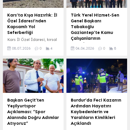
Kars’ta Kışa Hazırlık: İl
Türk Yerel Hizmet-Sen
Özel İdaresi’nden
Genel Başkanı
Kapsamlı Yol
Tabakoğlu
Seferberliği
Gaziantep’te Kamu
Çalışanlarının
Kars İl Özel İdaresi, kırsal
Sorunlarını Masaya
bölgelerdeki ulaşım ağını
08.07.2026
0
4
04.04.2026
0
8
Yatırdı
güçlendirmek amacıyla
kapsamlı bir yol yapım ve
Gaziantep’te önemli bir
iyileştirme seferberliği
dizi temas gerçekleştiren
başlattı. Genel Sekreter
Türk Yerel Hizmet-Sen
Fatih Tekcan,
Genel Başkanı İbrahim
vatandaşların daha
Tabakoğlu, kamu
güvenli ve konforlu
çalışanlarının mevcut
seyahat edebilmesi için
durumu, yerel
birçok noktada eş zamanlı
yönetimlerde yaşanan
Başkan Geçit’ten
Burdur’da Feci Kazanın
olarak yol ve üstyapı
sorunlar ve çözüm önerileri
Yeşilyurtspor
Ardından Hayatını
çalışmalarının sürdüğünü
üzerine kapsamlı
Açıklaması: “Spor
Kaybedenlerin ve
bildirdi. Devam Eden ve
görüşmelerde bulundu.
Alanında Doğru Adımlar
Yaralıların Kimlikleri
Başlayan Çalışmalar Digor
Ziyaretlerde, devlet-millet
Atıyoruz”
Açıklandı
ilçesine bağlı Yağlıca...
bütünlüğü, güçlü kamu