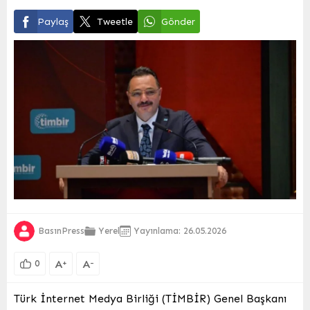
Paylaş
Tweetle
Gönder
BasınPress
Yerel
Yayınlama: 26.05.2026
A
A
+
-
0
Türk İnternet Medya Birliği (TİMBİR) Genel Başkanı