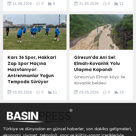
Malatya’da,
Burdur’un Bucak ilçesi
yönetimi ve etkin hizmet
11.06.2026
0
6
31.05.2026
0
12
Yeşilyurtspor’un alt yapı
yakınlarında, Isparta-
anlayışı çerçevesinde
seçmeleri büyük bir
Antalya Karayolu üzerinde
ortak irade vurgusu
coşkuyla gerçekleşti. Farklı
meydana gelen zincirleme
yapıldı. MHP ve
yaş gruplarından yüzlerce
trafik kazası, 4 kişinin
Gaziantep Belediyesi’nden
genç yetenek,
hayatını kaybetmesine ve
Destek Mesajları MHP...
Yeşilyurtspor forması
11 kişinin yaralanmasına
giymek ve becerilerini
neden oldu. Kazada
sergilemek üzere sahada
hayatını kaybedenlerin
ter döktü. Seçmeleri
isimleri İsmail Kır, Furkan
Kars 36 Spor, Hakkari
Giresun’da Ani Sel:
izlemeye gelen aileler de
Kürşat Yıldız, İnci Yıldız ve
Zap Spor Maçına
Elmalı-Kovanlık Yolu
çocuklarının heyecanına
Ramazan Yıldız olarak
Hazırlanıyor:
Ulaşıma Kapandı
ortak oldu. Alt Yapı
belirlendi. Yaralılardan
Antrenmanlar Yoğun
Giresun’un Elmalı köyü ile
Sorumlusu Mahmut Evren
üçünün hayati tehlikesinin
Tempoda Sürüyor
Kovanlık beldesi
ve teknik ekip, seçmelere
devam ettiği öğrenildi.
Kars 36 Spor, önümüzdeki
arasındaki il yolu, artan
katılan futbolcuları
Dereboğazı Yolu’nda
03.05.2026
0
11
29.05.2026
0
25
Hakkari Zap Spor maçı
taşkın riski nedeniyle
yakından takip ederek
Facia: Zincirleme Kaza...
hazırlıklarını sürdürüyor.
güvenlik amacıyla geçici
performanslarını
Yeşil-beyazlı ekip, Kars
olarak ulaşıma kapatıldı.
titizlikle...
Şehir Stadyumu’nda
Kentte öğleden sonra
yaptığı antrenmanla maç
etkisini artıran şiddetli
öncesi çalışmalarına hız
sağanak yağış, dere
Türkiye ve dünyadan en güncel haberler, son dakika gelişmeleri,
verdi. Teknik heyetin
yataklarındaki su debisinin
ekonomi, siyaset, teknoloji, spor ve kültür-sanat içerikleriyle