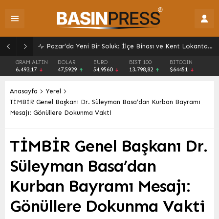
Pazar’da Yeni Bir Soluk: İlçe Binası ve Kent Lokantası Hizmete Açıldı
GRAM ALTIN
DOLAR
EURO
BIST 100
BITCOIN
6.493,17
47,5929
54,9560
13.798,82
$64451
Anasayfa
Yerel
TİMBİR Genel Başkanı Dr. Süleyman Basa’dan Kurban Bayramı
Mesajı: Gönüllere Dokunma Vakti
TİMBİR Genel Başkanı Dr.
Süleyman Basa’dan
Kurban Bayramı Mesajı:
Gönüllere Dokunma Vakti