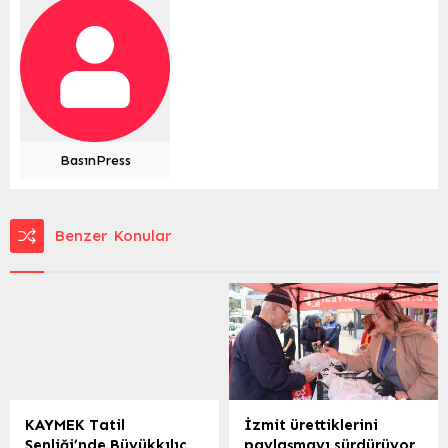
BasınPress
Benzer Konular
KAYMEK Tatil
İzmit ürettiklerini
Şenliği’nde Büyükkılıç
paylaşmayı sürdürüyor