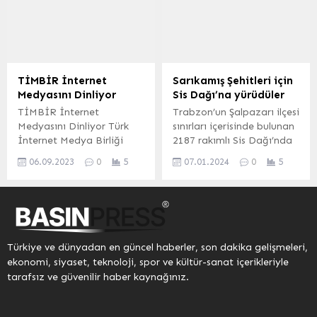
bulunarak, “Teröristbaşı
düzenlenen açılış
Meclis’e gelsin, DEM
programına Vali
grubunda silah
Yardımcısı Ömer Tekeş,
bırakıldığını ilan etsin”
Kayseri İl Kültür ve Turizm
ifadelerini kullandı.
Müdürü Doç. Dr. Şükrü
Bahçeli’nin bu
Dursun, protokol üyeleri,
TİMBİR İnternet
Sarıkamış Şehitleri için
açıklamasına CHP Genel
kütüphane sorumluları ve
Medyasını Dinliyor
Sis Dağı’na yürüdüler
Başkanı Özgür Özel’den
öğrenciler katıldı. Bu yılki
TİMBİR İnternet
Trabzon’un Şalpazarı ilçesi
yanıt geldi. Özel,
ana teması “Dijital
Medyasını Dinliyor Türk
sınırları içerisinde bulunan
Diyarbakır’da kadın sivil
Geleceğin...
İnternet Medya Birliği
2187 rakımlı Sis Dağı’nda
toplum kuruluşlarıyla
(TİMBİR), Cumhurbaşkanı
vatandaşlar 1914 yılında
düzenlediği kahvaltı
06.09.2023
0
5
07.01.2024
0
5
Tayyip Erdoğan’ın
Sarıkamış Harekâtı’nda
toplantısında yaptığı...
imzaladığı kararname ile
şehit olan askerlerin
geçtiğimiz aylarda
anısına geçen 3 yılın
resmen kuruldu. Birlik, 81
ardından 6 Ocak 2024
ilin yanı sıra Türk devletleri
Pazar günü tekrar
ve Avrupa’dan İnternet
yürüdüler. Mustafa
Türkiye ve dünyadan en güncel haberler, son dakika gelişmeleri,
medyasını bünyesinde
ÖZCAN/BHA-TRABZON
ekonomi, siyaset, teknoloji, spor ve kültür-sanat içerikleriyle
barındırıyor. TİMBİR
Şalpazarı İlçesinde 2018
tarafsız ve güvenilir haber kaynağınız.
Genel Başkan Yardımcısı
yılında başlayan Sarıkamış
Semra Aman Akyürek,
Şehitleri anısına Sis
Genç Timbir bünyesindeki
Dağı’na yürüyüş arka