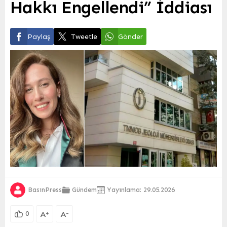
Hakkı Engellendi” İddiası
Paylaş
Tweetle
Gönder
BasınPress
Gündem
Yayınlama: 29.05.2026
A
A
+
-
0