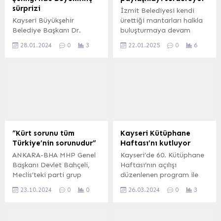
sürprizi
İzmit Belediyesi kendi
Kayseri Büyükşehir
ürettiği mantarları halkla
Belediye Başkanı Dr.
buluşturmaya devam
Memduh Büyükkılıç,
ediyor
28.01.2024
0
3
22.01.2025
0
6
Kayseri Mesleki Eğitim ve
Kültür A.Ş. (KAYMEK)
tarafından ara tatil
döneminde çocuklara
yönelik Kayseri Park
AVM’de düzenlenen ‘Tatil
Şenliği’nde çocukların
coşkusuna ortak oldu.
Mehmet UZEL (KAYSERİ
“Kürt sorunu tüm
Kayseri Kütüphane
İGFA) Kayseri Büyükşehir
Türkiye’nin sorunudur”
Haftası’nı kutluyor
Belediyesi, öğrenci ve
ANKARA-BHA MHP Genel
Kayseri’de 60. Kütüphane
genç dostu Başkan
Başkanı Devlet Bahçeli,
Haftası’nın açılışı
Büyükkılıç’ın talimatları
Meclis’teki parti grup
düzenlenen program ile
doğrultusunda, ilgili
toplantısında çözüm
yapıldı. Mehmet Uzel
kuruluşları ile zengin
23.10.2024
0
0
26.03.2024
0
3
sürecine yönelik yaptığı
/ KAYSERİ (İGFA) – 75. Yıl
içerikli etkinlik...
açıklamada teröristbaşı
İl Halk Kütüphanesi
Öcalan’a çağrıda
Konferans Salonu’nda