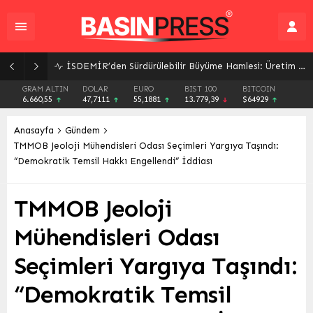
Trabzonspor’dan Tarihi Kombine Satış Rekoru: Taraftar Bağlılığı Zirvede!
GRAM ALTIN
DOLAR
EURO
BIST 100
BITCOIN
6.660,55
47,7111
55,1881
13.779,39
$64929
Anasayfa
Gündem
TMMOB Jeoloji Mühendisleri Odası Seçimleri Yargıya Taşındı:
“Demokratik Temsil Hakkı Engellendi” İddiası
TMMOB Jeoloji
Mühendisleri Odası
Seçimleri Yargıya Taşındı:
“Demokratik Temsil