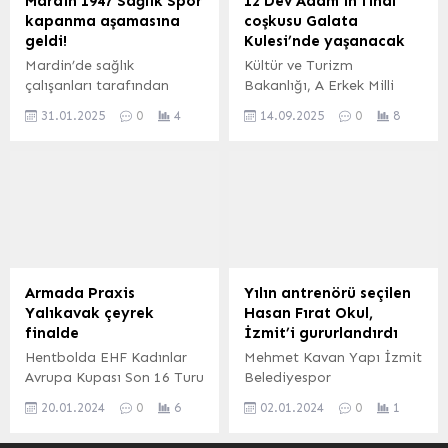
Mardin 1947 Sağlık Spor
12 Dev Adam’ın final
görüşmeler yapılırken,
kapanma aşamasına
coşkusu Galata
konuk Başkan için İstanbul
geldi!
Kulesi’nde yaşanacak
gezisi düzenlendi. Birlikte
Mardin’de sağlık
Kültür ve Turizm
Ankara’ya geçen...
çalışanları tarafından
Bakanlığı, A Erkek Milli
2013 yılında kurulan ve 6
Basketbol Takımı’nın FIBA
31.01.2025
0
4
14.09.2025
0
8
branşta faaliyet gösteren
2025 Avrupa Şampiyonası
‘Mardin 1947 Sağlık Spor
final maçının heyecanını
Kulübü’ kapanma
İstanbul’un simgesi Galata
noktasına geldi.
Kulesi’nde kutlamak için
dev bir etkinlik düzenledi.
Bakanlık, “Tarihî kulenin
gölgesinde tek yürek
olalım” çağrısıyla tüm
İstanbulluları bu coşkuya
Armada Praxis
Yılın antrenörü seçilen
davet etti. İSTANBUL
Yalıkavak çeyrek
Hasan Fırat Okul,
(İGFA) – Türkiye
finalde
İzmit’i gururlandırdı
Basketbol
Hentbolda EHF Kadınlar
Mehmet Kavan Yapı İzmit
Federasyonu’nun ardından
Avrupa Kupası Son 16 Turu
Belediyespor
Kültür ve Turizm...
rövanş maçında
Başantrenörü Hasan Fırat
20.01.2024
0
6
02.01.2024
0
1
Yenimahalle Belediyesi’ni
Okul, ING Kadınlar
eleyen Armada Praxis
Basketbol Süper Ligi’nde