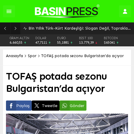
İSDEMİR’den Sürdürülebilir Büyüme Hamlesi: Üretim Kapasitesi ve Enerji Verimliliğine Odaklanıldı
GRAM ALTIN
DOLAR
EURO
BIST 100
BITCOIN
6.660,55
47,7111
55,1881
13.779,39
$65041
Anasayfa
Spor
TOFAŞ potada sezonu Bulgaristan’da açıyor
TOFAŞ potada sezonu
Bulgaristan’da açıyor
Paylaş
Tweetle
Gönder