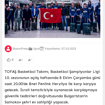
BasınPress
Spor
Yayınlama: 07.10.2025
A
A
+
-
0
TOFAŞ Basketbol Takımı, Basketbol Şampiyonlar Ligi
10. sezonunun açılış haftasında 8 Ekim Çarşamba günü
saat 20.00’de Bnei Penlink Herzliya ile karşı karşıya
gelecek. İsrail temsilcisiyle oynanacak karşılaşmaya
güvenlik tedbirleri doğrultusunda Bulgaristan’ın
Samokov şehri ev sahipliği yapacak.