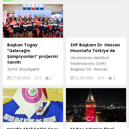
Başkan Tugay
IHF Başkanı Dr. Hassan
“Geleceğin
Moustafa Türkiye’de
Şampiyonları” projesini
Uluslararası Hentbol
tanıttı
Federasyonu (IHF)
İzmir Büyükşehir
Başkanı Dr. Hassan
Belediyesi kentteki
Moustafa, Türkiye Hentbol
27.05.2025
0
1
12.05.2024
0
2
yetenekli çocukları ve
Federasyonu Başkanı Uğur
gençleri keşfetmek
Kılıç’ın özel davetlisi
amacıyla yürütülen
olarak Türkiye’ye geldi
“Sportif Yetenek Ölçümü”
ANKARA (İGFA) – Dr.
uygulamasını genişletiyor.
Hassan Moustafa ilk
olarak İstanbul’da THF
Başkanı Uğur Kılıç ile bir
araya gelerek, Türk
hentbolu üzerine