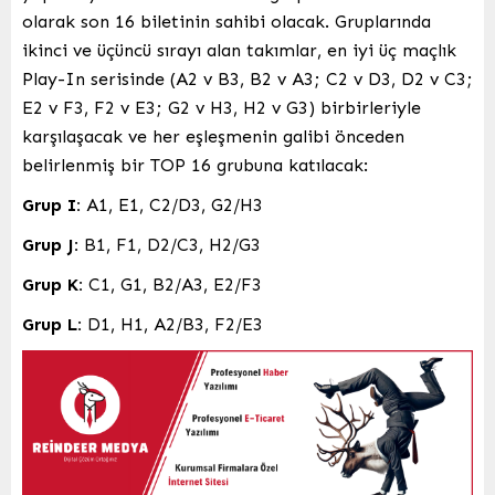
olarak son 16 biletinin sahibi olacak. Gruplarında
ikinci ve üçüncü sırayı alan takımlar, en iyi üç maçlık
Play-In serisinde (A2 v B3, B2 v A3; C2 v D3, D2 v C3;
E2 v F3, F2 v E3; G2 v H3, H2 v G3) birbirleriyle
karşılaşacak ve her eşleşmenin galibi önceden
belirlenmiş bir TOP 16 grubuna katılacak:
Grup I:
A1, E1, C2/D3, G2/H3
Grup J:
B1, F1, D2/C3, H2/G3
Grup K:
C1, G1, B2/A3, E2/F3
Grup L:
D1, H1, A2/B3, F2/E3