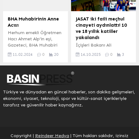
Gazetesi Köşe Yazarı
gösteriyor. SAKARYA
Nedim Şener katıldı.
(İGFA) – Sakarya
Mehmet UZEL (KAYSERİ
Büyükşehir Belediyesi,
BHA Muhabirinin Anne
JASAT iki faili meçhul
İGFA) Sabancı Kültür
karla mücadele mesaisine
Acısı
cinayeti aydınlattı! 10
Sitesi’nde düzenlenen
devam ediyor. Saat 17.00
ve 18 yıllık katiller
Merhum emekli Öğretmen
etkinliğe; Rektör
itibariyle ulaşıma kapanan
yakalandı
Hacı Ahmet Alp’in eşi,
Yardımcısı Prof. Dr. Hakan
7 yoldan 6’sı ulaşıma
Gazeteci, BHA Muhabiri
İçişleri Bakanı Ali
Aydın, Genel Sekreter...
açıldı. Kısmı...
Mehmet Bülent Alp’in
Yerlikaya, Jandarma Suç
11.02.2024
0
20
14.10.2025
0
3
annesi Hacı Zehra Alp
Araştırma Timleri’nin
tedavi gördüğü hastanede
(JASAT) Diyarbakır ve
vefat etti. Mustafa
Balıkesir’de faili meçhul iki
ÖZCAN / BHA–TRABZON
cinayeti aydınlattığını
Trabzon Vakfıkebir İlçesi
duyurdu. Diyarbakır’da
Körez Mahallesinden
2015’te bir mağarada
Türkiye ve dünyadan en güncel haberler, son dakika gelişmeleri,
Alemisoğullarından
bulunan kadın cesedinin
ekonomi, siyaset, teknoloji, spor ve kültür-sanat içerikleriyle
merhum emekli öğretmen
katili 10 yıl, Balıkesir’de
tarafsız ve güvenilir haber kaynağınız.
Hacı Ahmet Alp’in eşi
2007’de Gönen Çayı’nda
ayrıca BHA Muhabiri ve
bulunan erkek cesedinin
Gazeteci Mehmet Bülent
katili 18 yıl sonra
Alp’in de annesi olan...
yakalandı. ANKARA (İGFA)
– İçişleri Bakanı Ali
Copyright |
Reindeer Medya
| Tüm hakları saklıdır, izinsiz
Yerlikaya’nın sosyal