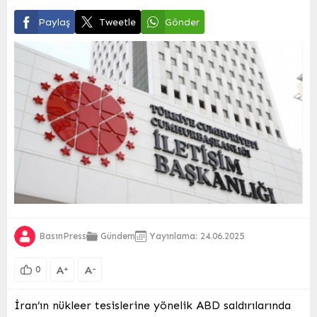
Paylaş
Tweetle
Gönder
BasınPress
Gündem
Yayınlama: 24.06.2025
A
A
+
-
0
İran’ın nükleer tesislerine yönelik ABD saldırılarında