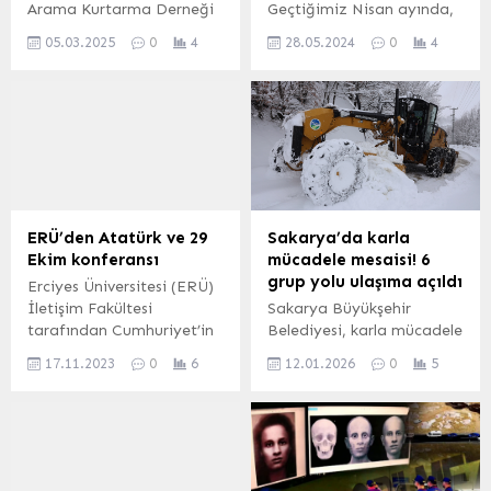
Arama Kurtarma Derneği
Geçtiğimiz Nisan ayında,
(KEDAK) Operasyon
istinat duvarının çöktüğü
05.03.2025
0
4
28.05.2024
0
4
Sorumlusu Mert Karahan,
Yenimahalle İsmet
1-7 Mart Deprem Haftası
Armağan Sokak’ta
nedeniyle basın açıklaması
hafriyat kaldırma ve
yaptı.
toprak hareket ölçümü
çalışmaları başladı. Gemlik
Belediye Başkanı Şükrü
Deviren ve Başkan
Yardımcısı Arzu Karataş
çalışmaları yerinde
ERÜ’den Atatürk ve 29
Sakarya’da karla
inceledi. BURSA (İGFA) –
Ekim konferansı
mücadele mesaisi! 6
Gemlik Belediyesi
grup yolu ulaşıma açıldı
Erciyes Üniversitesi (ERÜ)
tarafından, ORÇE
İletişim Fakültesi
Sakarya Büyükşehir
Sitesi’nin bulunduğu
tarafından Cumhuriyet’in
Belediyesi, karla mücadele
bölgede belirlenen dört
100. Yılı etkinlikleri
mesaisine şehrin dört bir
noktada inklinometre adı
17.11.2023
0
6
12.01.2026
0
5
kapsamında “Atatürk: 29
yanında devam ediyor.
verilen ölçüm istasyonları
Ekim Tarihten Silinmek
Merkez ilçelerde ulaşımda
kuruluyor....
İstenen Bir Milletin
aksaklıklar yaşanmazken
Öcüdür” konulu konferans
şehrin yüksek kesimlerinde
düzenlendi. Konferansa
bulunan mahallelerde ise
Konuşmacı olarak Hürriyet
kar etkisini yoğun şekilde