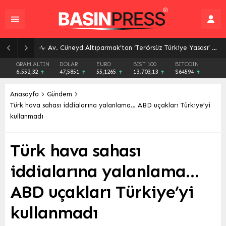
Av. Cüneyd Altıparmak’tan ‘Terörsüz Türkiye Yasası’ Açıklaması: Başvuru Süreci ve Detaylar
GRAM ALTIN
DOLAR
EURO
BIST 100
BITCOIN
6.552,32
47,5851
55,1265
13.703,13
$64594
Anasayfa
Gündem
Türk hava sahası iddialarına yalanlama… ABD uçakları Türkiye’yi
kullanmadı
Türk hava sahası
iddialarına yalanlama…
ABD uçakları Türkiye’yi
kullanmadı