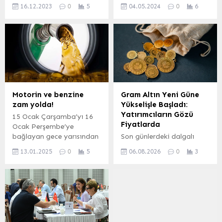
ayında yatırım amaçlı
(EİB), Nisan ayında 1
16.12.2023
0
5
04.05.2024
0
6
konut alımlarının
milyar 360 milyon dolarlık
gerilediğini söyledi.
ihracat
BURSA (İGFA) – Türkiye
gerçekleştirdi. EİB’nin
İstatistik Kurumu’nun
2024 yılının Ocak-Nisan
verilerine göre, ülke
döneminde ihracatı 6
genelinde konut satışları
milyar 18 milyon dolar
kasım ayında bir önceki
olurken, son 1 yıllık
yılın aynı ayına göre
dönemdeki ihracatı 18
yüzde 20,6 azalarak 93
milyar 230 milyon dolara
Motorin ve benzine
Gram Altın Yeni Güne
bin 514 oldu. Yabancılara
ilerledi. İZMİR (İGFA) –
zam yolda!
Yükselişle Başladı:
yapılan konut satışları ise
171 milyon dolarlık
Yatırımcıların Gözü
15 Ocak Çarşamba’yı 16
yüzde 61,5...
ihracata imza atan Ege
Fiyatlarda
Ocak Perşembe’ye
Demir ve Demirdışı
bağlayan gece yarısından
Son günlerdeki dalgalı
Metaller İhracatçıları
itibaren motorine 2,34 TL,
seyrin ardından gram altın
Birliği...
13.01.2025
0
5
06.08.2026
0
3
benzine ise 1,56 TL zam
yeni güne artışla başladı.
gelmesi bekleniyor.
Son iki günde yaklaşık
%6’lık bir değer kazancı
elde eden altının gramı,
yatırımcıların yakın
takibine girmiş durumda.
Ekonomik göstergeler ve