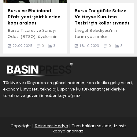
küresel gelişmeler altın
fiyatları üzerinde etkili
Bursa ve Rheinland-
Bursa İnegöl’de Sebze
olmaya devam ediyor.
Pfalz yeni işbirliklerine
Ve Meyve Kurutma
Güncel Altın Fiyatları
kapı araladı
Tesisi için kollar sıvandı
Yatırımcıların merakla
Bursa Ticaret ve Sanayi
İnegöl Belediyesi’nin
beklediği güncel altın
Odası (BTSO), üyelerinin
tarım yatırımları
fiyatları şu...
dış ticaret hacmini
kapsamında hayata
22.09.2025
0
3
18.10.2023
0
5
geliştirmeye yönelik
geçen Üreten Çiftçiler
çalışmalarına devam
Kooperatifi, Deydinler
ediyor. Bu kapsamda
Mahallesinde bulunan
BTSO, Almanya’nın
Soğuk Hava Deposunun
Rheinland-Pfalz
yanında Meyve Sebze
eyaletinden gelen ticaret
Kurutma Tesisi için de
Türkiye ve dünyadan en güncel haberler, son dakika gelişmeleri,
heyetini Bursa iş
çalışmalara başladı.
ekonomi, siyaset, teknoloji, spor ve kültür-sanat içerikleriyle
dünyasıyla buluşturdu.
BURSA (İGFA) – İnegöl
tarafsız ve güvenilir haber kaynağınız.
Kimya ve plastik, tarım
Belediyesi’nin tarım
makineleri, sağlık ve ilaç
projeleri kapsamında
sanayi, sürdürülebilir tarım
şehirdeki tüm çiftçileri
ve gıda teknolojileri ile
aynı çatı altında topladığı
ambalaj çözümleri gibi
Üreten Çiftçiler
Copyright |
Reindeer Medya
| Tüm hakları saklıdır, izinsiz
farklı sektörlerden
Kooperatifi, İnegöl
kopyalanamaz.
temsilcilerin yer...
Belediyesi ve TKDK