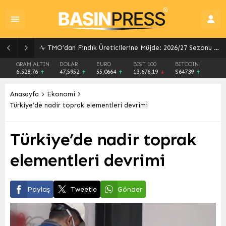
TMO’dan Fındık Üreticilerine Müjde: 2026/27 Sezonu Alım Fiyatları ve Destekler Açıklandı
GRAM ALTIN
DOLAR
EURO
BIST 100
BITCOIN
6.528,76
47,5952
55,0664
13.676,19
$64739
Anasayfa
Ekonomi
Türkiye’de nadir toprak elementleri devrimi
Türkiye’de nadir toprak
elementleri devrimi
Paylaş
Tweetle
Gönder