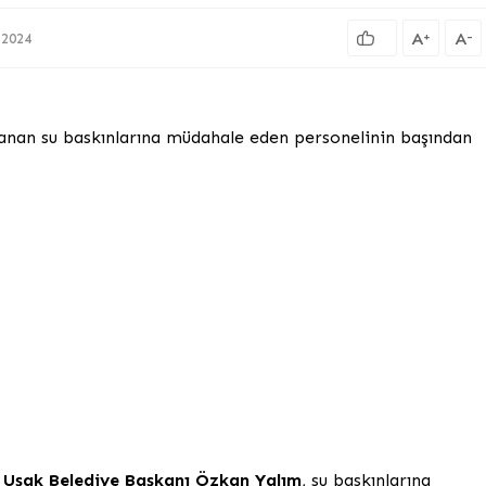
A
A
+
-
.2024
anan su baskınlarına müdahale eden personelinin başından
Uşak Belediye Başkanı Özkan Yalım
, su baskınlarına