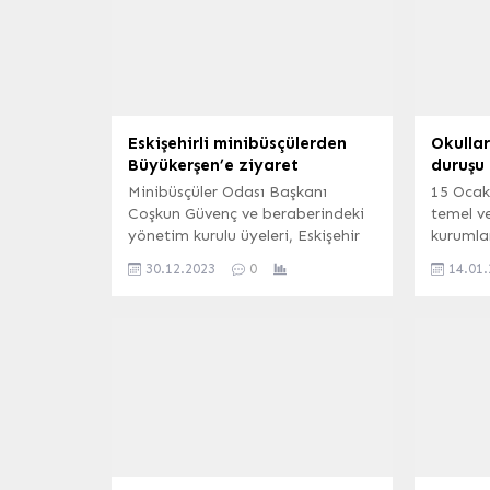
Eskişehirli minibüsçülerden
Okullar
Büyükerşen’e ziyaret
duruşu
Minibüsçüler Odası Başkanı
15 Ocak
Coşkun Güvenç ve beraberindeki
temel v
yönetim kurulu üyeleri, Eskişehir
kurumla
Büyükşehir Belediye Başkanı
öncesind
30.12.2023
0
14.01
Prof. Dr. Yılmaz Büyükerşen’i
bir daki
ziyaret ettiler. ESKİŞEHİR (İGFA)
bulunul
– Eskişehir Büyükşehir Belediye
Milli Eğ
Başkanı Yılmaz Büyükerşen’e
Harekat
yönelik ziyaretler devam ediyor.
askerler
Bu kapsamda Minibüsçüler Odası
günü ba
Başkanı Coşkun Güvenç ve
tüm okul
beraberindeki yönetim kurulu
duruşun
üyeleri, Başkan Büyükerşen ile bir
duyurdu.
araya...