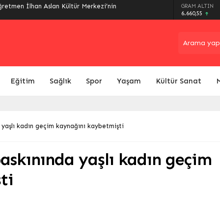
ğretmen İlhan Aslan Kültür Merkezi’nin
GRAM ALTIN
6.660,55
Eğitim
Sağlık
Spor
Yaşam
Kültür Sanat
 yaşlı kadın geçim kaynağını kaybetmişti
askınında yaşlı kadın geçim
ti