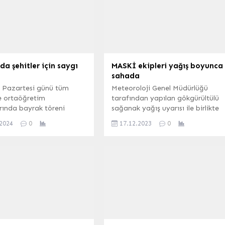
da şehitler için saygı
MASKİ ekipleri yağış boyunca
sahada
 Pazartesi günü tüm
Meteoroloji Genel Müdürlüğü
e ortaöğretim
tarafından yapılan gökgürültülü
rında bayrak töreni
sağanak yağış uyarısı ile birlikte
e şehit olan askerler için
Manisa Büyükşehir Belediyesi ve
.2024
0
17.12.2023
0
kalık saygı duruşunda
MASKİ Genel Müdürlüğü,
acak. ANKARA (İGFA) –
teyakkuz haline geçti. MANİSA
itim Bakanlığı, Pençe-Kilit
(İGFA) – Manisa merkezinde ve
 bölgesinde şehit olan
ilçelerinde etkili olan sağanak
 için 15 Ocak Pazartesi
yağışta görevinin başında olan
yrak töreni öncesinde
ekipler, dökülen yapraklar
larda bir dakikalık saygı
dolayısıyla meydana gelen su
da bulunulacağını
birikintilerini gidermek amacıyla
 Konuyla...
ızgara temizlikleri yaptı.
Meteoroloji Genel...