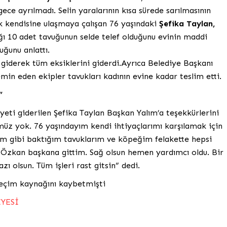
e ayrılmadı. Selin yaralarının kısa sürede sarılmasının
 kendisine ulaşmaya çalışan 76 yaşındaki
Şefika Taylan,
ğı 10 adet tavuğunun selde telef olduğunu evinin maddi
ğunu anlattı.
e giderek tüm eksiklerini giderdi.Ayrıca Belediye Başkanı
min eden ekipler tavukları kadının evine kadar teslim etti.
”
eti giderilen Şefika Taylan Başkan Yalım’a teşekkürlerini
üz yok. 76 yaşındayım kendi ihtiyaçlarımı karşılamak için
m gibi baktığım tavuklarım ve köpeğim felakette hepsi
 Özkan başkana gittim. Sağ olsun hemen yardımcı oldu. Bir
zı olsun. Tüm işleri rast gitsin” dedi.
geçim kaynağını kaybetmişti
YESİ