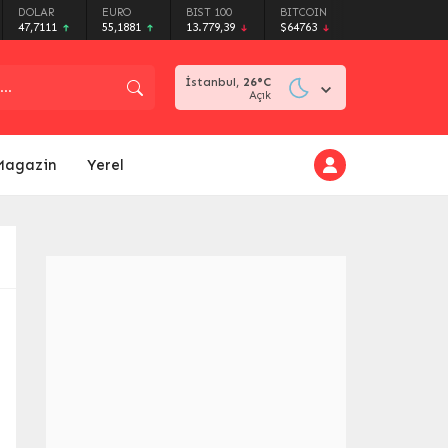
DOLAR
EURO
BIST 100
BITCOIN
47,7111
55,1881
13.779,39
$64763
İstanbul,
26
°C
Açık
Magazin
Yerel