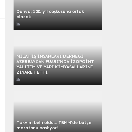
Dünya, 100. yıl coşkusuna ortak
olacak
MİLAT İŞ İNSANLARI DERNEGİ
AZERBAYCAN FUARI’NDA İZOPOİNT
YALITIM VE YAPI KİMYASALLARINI
ZİYARET ETTİ
Takvim belli oldu… TBMM’de bütçe
maratonu başlıyor!