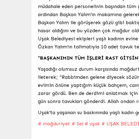
müdahale eden personelinin başından tüm gec
ardından Başkan Yalım’ın makamına gelerek
Başkan Yalım ile görüşerek gözü gibi baktı
hasar aldığını ve bu yüzden çok mağdur oldu
Uşak Belediyesi ekipleri yaşlı kadının evin
Özkan Yalım’ın talimatıyla 10 adet tavuk te
“BAŞKANIMIN TÜM İŞLERİ RAST GİTSİN
Yaşadığı olumsuz durum karşısında mağduriy
ileterek; “Rabbimden gelene diyecek sözüm
evimin önüne yaptığım küçük bahçem, canı
zarar gördü. Ben de derdimi anlatmak için
gün sonra tavukları gönderdi. Allah ondan ra
Uşak’ta yaşanan su baskınında yaşlı kadın 
# mağduriyet
# Sel
# uşak
# UŞAK BELEDİ