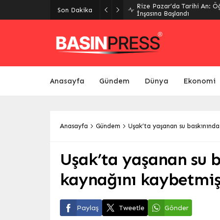
Rize Pazar’da Tarihi An: Ö
Son Dakika
İnşasına Başlandı
Anasayfa
Gündem
Dünya
Ekonomi
Anasayfa
Gündem
Uşak’ta yaşanan su baskınında
Uşak’ta yaşanan su b
kaynağını kaybetmiş
Paylaş
Tweetle
Gönder