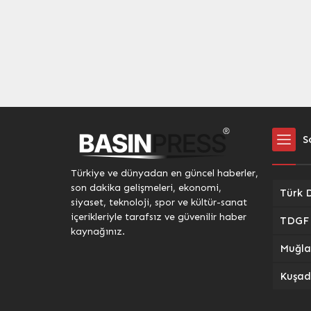
sanayinin şehrin kalkınmasında
unutulm
lokomotif rol üstlendiğini belirtti.
Bedeste
Karataş, yatırımcıların önünü
Temmuz”
görebilmesi için 6. Bölge teşvik
sanatsev
uygulamasının 2030’a kadar
uzatılması beklentisini...
S
Türkiye ve dünyadan en güncel haberler,
son dakika gelişmeleri, ekonomi,
siyaset, teknoloji, spor ve kültür-sanat
içerikleriyle tarafsız ve güvenilir haber
kaynağınız.