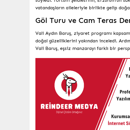
söyledi. Tortum Şelalesi’nin, Erzurum’un sa
vatandaşların aileleriyle birlikte gelip doğ
Göl Turu ve Cam Teras De
Vali Aydın Baruş, ziyaret programı kapsam
doğal güzelliklerini yakından inceledi. Ard
Vali Baruş, eşsiz manzarayı farklı bir persp