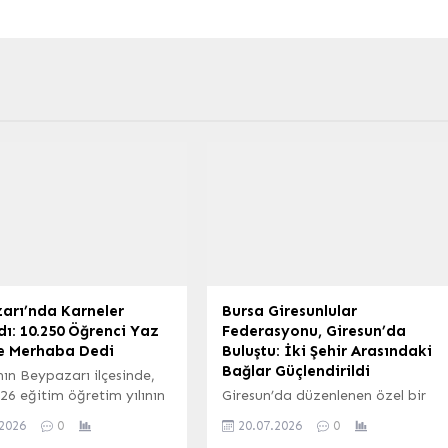
arı’nda Karneler
Bursa Giresunlular
dı: 10.250 Öğrenci Yaz
Federasyonu, Giresun’da
ne Merhaba Dedi
Buluştu: İki Şehir Arasındaki
Bağlar Güçlendirildi
ın Beypazarı ilçesinde,
26 eğitim öğretim yılının
Giresun’da düzenlenen özel bir
esiyle birlikte 10.250
etkinlikte, Bursa Giresunlular
.2026
0
20.07.2026
0
karnelerini alarak yaz
Federasyonu Giresunlularla bir