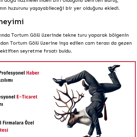
klı doğa hazinelerinden biri olduğunu belirten Baruş,
anın huzurunu yaşayabileceği bir yer olduğunu ekledi.
neyimi
ında Tortum Gölü üzerinde tekne turu yaparak bölgenin
ından Tortum Gölü üzerine inşa edilen cam terası da gezen
ektiften seyretme fırsatı buldu.