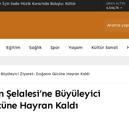
es Demir, Osmaniye Milletvekili Seydi
GRAM ALTIN
üz Türkiye’ Hedefi Masadaydı
6.544,76
Eğitim
Sağlık
Spor
Yaşam
Kültür Sanat
e Büyüleyici Ziyaret: Doğanın Gücüne Hayran Kaldı
 Şelalesi’ne Büyüleyici
cüne Hayran Kaldı