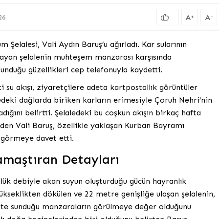
A
A
+
-
26
Şelalesi, Vali Aydın Baruş’u ağırladı. Kar sularının
şayan şelalenin muhteşem manzarası karşısında
unduğu güzellikleri cep telefonuyla kaydetti.
i su akışı, ziyaretçilere adeta kartpostallık görüntüler
edeki dağlarda biriken karların erimesiyle Çoruh Nehri’nin
dığını belirtti. Şelaledeki bu coşkun akışın birkaç hafta
den Vali Baruş, özellikle yaklaşan Kurban Bayramı
ı görmeye davet etti.
amaştıran Detayları
lük debiyle akan suyun oluşturduğu gücün hayranlık
yükseklikten dökülen ve 22 metre genişliğe ulaşan şelalenin,
ikte sunduğu manzaraların görülmeye değer olduğunu