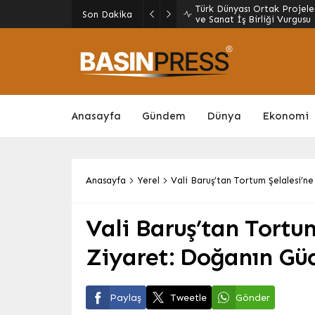
TDGF Genel Başkanı Mender
Son Dakika
Gülsoy ile Buluştu: ‘Terörs
Anasayfa
Gündem
Dünya
Ekonomi
Anasayfa
Yerel
Vali Baruş’tan Tortum Şelalesi’n
Vali Baruş’tan Tortum
Ziyaret: Doğanın Gü
Paylaş
Tweetle
Gönder