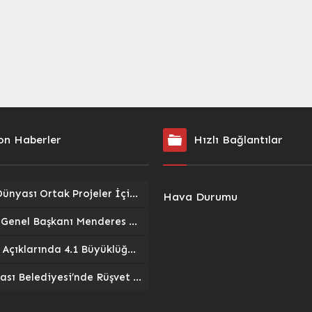
ayacak. Ardından
kalabalık bir fotoğraf vererek
n Bölgesi’nde “15
adeta gövde gösterisi yaptı.
 konulu bir resim sergisi
Kadınların,...
erlerle buluşacak....
on Haberler
Hızlı Bağlantılar
Türk Dünyası Ortak Projeler İçin Səda Müzik Kursu’nda Buluştu: Kültür ve Sanat İş Birliği Vurgusu
Hava Durumu
TDGF Genel Başkanı Menderes Demir, Osmaniye Milletvekili Seydi Gülsoy ile Buluştu: ‘Terörsüz Türkiye’ Hedefi Masadaydı
Muğla Açıklarında 4.1 Büyüklüğünde Deprem: Marmaris’te Hissedildi, Olumsuzluk Bildirilmedi
Kuşadası Belediyesi’nde Rüşvet ve Yolsuzluk Operasyonu: Başkan Yardımcıları ve İş İnsanları Gözaltında