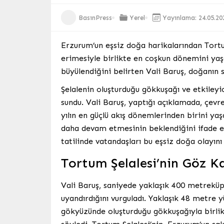
BasınPress
Yerel
Yayınlama: 24.05.20
Erzurum’un eşsiz doğa harikalarından Tortum 
erimesiyle birlikte en coşkun dönemini ya
büyülendiğini belirten Vali Baruş, doğanın s
Şelalenin oluşturduğu gökkuşağı ve etkileyic
sundu. Vali Baruş, yaptığı açıklamada, çevr
yılın en güçlü akış dönemlerinden birini yaşa
daha devam etmesinin beklendiğini ifade e
tatilinde vatandaşları bu eşsiz doğa olayın
Tortum Şelalesi’nin Göz K
Vali Baruş, saniyede yaklaşık 400 metreküp
uyandırdığını vurguladı. Yaklaşık 48 metre 
gökyüzünde oluşturduğu gökkuşağıyla birl