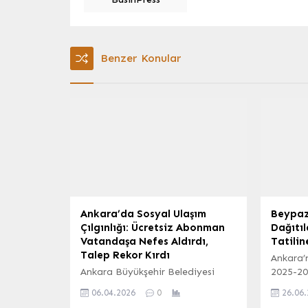
Benzer Konular
Ankara’da Sosyal Ulaşım
Beypaz
Çılgınlığı: Ücretsiz Abonman
Dağıtıl
Vatandaşa Nefes Aldırdı,
Tatili
Talep Rekor Kırdı
Ankara’n
Ankara Büyükşehir Belediyesi
2025-20
(ABB) tarafından 1 Şubat 2026
sona erm
06.04.2026
0
26.06
tarihinde hayata geçirilen ve
öğrenci 