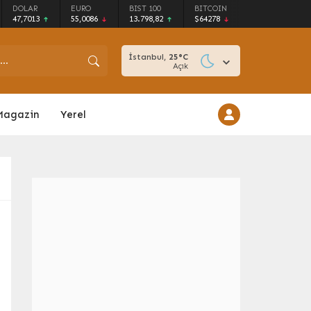
DOLAR
EURO
BIST 100
BITCOIN
47,7013
55,0086
13.798,82
$64278
İstanbul,
25
°C
Açık
Magazin
Yerel