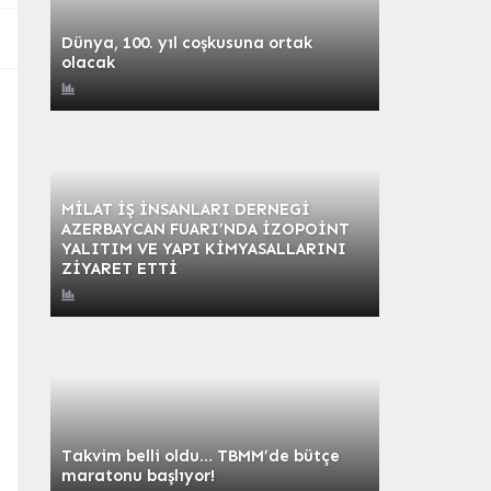
Dünya, 100. yıl coşkusuna ortak
olacak
MİLAT İŞ İNSANLARI DERNEGİ
AZERBAYCAN FUARI’NDA İZOPOİNT
YALITIM VE YAPI KİMYASALLARINI
ZİYARET ETTİ
Takvim belli oldu… TBMM’de bütçe
maratonu başlıyor!