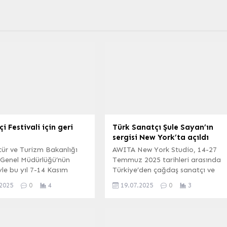
i Festivali için geri
Türk Sanatçı Şule Sayan’ın
sergisi New York’ta açıldı
tür ve Turizm Bakanlığı
AWITA New York Studio, 14-27
Genel Müdürlüğü’nün
Temmuz 2025 tarihleri arasında
le bu yıl 7-14 Kasım
Türkiye’den çağdaş sanatçı ve
i arasında gerçekleşecek
akademisyen Dr. Şule Sayan,
.2025
0
4
19.07.2025
0
3
ziçi Film Festivali,
tarafından hazırlanan “Tarifi Zor
everleri mutlu edecek
Bir Tecrübe” başlıklı sergiye ev
 bir programla merhaba
sahipliği yapıyor. ABDPOST.COM
hazırlanıyor. Coşkulu bir
ABD (İGFA) – Bireyin özel ve