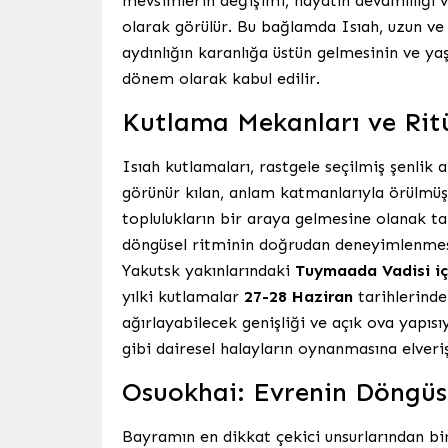
mevsimlerin değişimi, hayatın devamlılığı v
olarak görülür. Bu bağlamda Isıah, uzun ve
aydınlığın karanlığa üstün gelmesinin ve ya
dönem olarak kabul edilir.
Kutlama Mekanları ve Ritü
Isıah kutlamaları, rastgele seçilmiş şenlik 
görünür kılan, anlam katmanlarıyla örülmüş 
toplulukların bir araya gelmesine olanak ta
döngüsel ritminin doğrudan deneyimlenmes
Yakutsk yakınlarındaki
Tuymaada Vadisi iç
yılki kutlamalar
27-28 Haziran
tarihlerinde
ağırlayabilecek genişliği ve açık ova yapısı
gibi dairesel halayların oynanmasına elveri
Osuokhai: Evrenin Döngüs
Bayramın en dikkat çekici unsurlarından bi