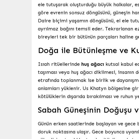
ele tutuşarak oluşturduğu büyük halkalar, e
göre evrenin sonsuz döngüsünü, güneşin har
Daire biçimi yaşamın döngüsünü, el ele tutu
ayrılmaz bağını temsil eder. Tekrarlanan ezg
bireyleri tek bir bütünün parçaları haline ge
Doğa ile Bütünleşme ve Ku
Isıah ritüellerinde
huş ağacı
kutsal kabul edi
taşıması veya huş ağacı dikilmesi, insanın 
etrafında toplanmak ise birlik ve dayanışm
anlamları yüklenir. Us Khatyn bölgesine gir
kötülüklerin dışarıda bırakılması ve ruhun y
Sabah Güneşinin Doğuşu 
Günün erken saatlerinde başlayan ve gece b
doruk noktasına ulaşır. Gece boyunca uyanık 