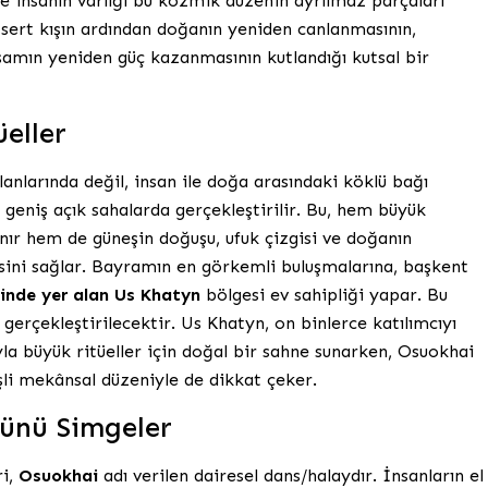
e insanın varlığı bu kozmik düzenin ayrılmaz parçaları
 sert kışın ardından doğanın yeniden canlanmasının,
şamın yeniden güç kazanmasının kutlandığı kutsal bir
eller
alanlarında değil, insan ile doğa arasındaki köklü bağı
geniş açık sahalarda gerçekleştirilir. Bu, hem büyük
nır hem de güneşin doğuşu, ufuk çizgisi ve doğanın
ini sağlar. Bayramın en görkemli buluşmalarına, başkent
inde yer alan Us Khatyn
bölgesi ev sahipliği yapar. Bu
 gerçekleştirilecektir. Us Khatyn, on binlerce katılımcıyı
yla büyük ritüeller için doğal bir sahne sunarken, Osuokhai
şli mekânsal düzeniyle de dikkat çeker.
ünü Simgeler
ri,
Osuokhai
adı verilen dairesel dans/halaydır. İnsanların el