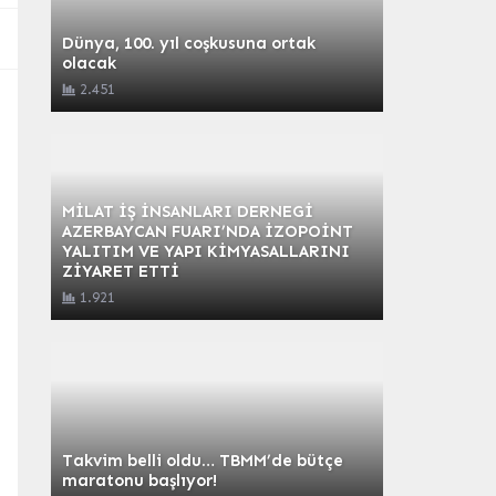
Dünya, 100. yıl coşkusuna ortak
olacak
2.451
MİLAT İŞ İNSANLARI DERNEGİ
AZERBAYCAN FUARI’NDA İZOPOİNT
YALITIM VE YAPI KİMYASALLARINI
ZİYARET ETTİ
1.921
Takvim belli oldu… TBMM’de bütçe
maratonu başlıyor!