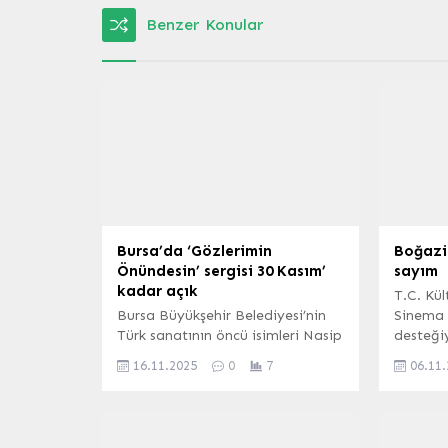
Benzer Konular
Bursa’da ‘Gözlerimin
Boğaziç
Önündesin’ sergisi 30 Kasım’
sayım
kadar açık
T.C. Kül
Bursa Büyükşehir Belediyesi’nin
Sinema 
Türk sanatının öncü isimleri Nasip
desteğiy
ve Nuri İyem’in eserlerini 21 yıl
tarihler
16.11.2025
0
7
06.11
sonra bir araya getirerek
13. Boğa
hazırladığı ‘Gözlerimin
sinemas
Önündesin’ sergisi,
dopdolu
sanatseverlerden yoğun ilgi
demeye 