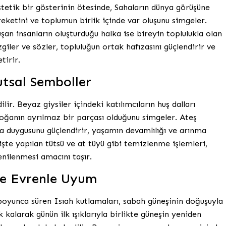
stetik bir gösterinin ötesinde, Sahaların dünya görüşüne
eketini ve toplumun birlik içinde var oluşunu simgeler.
şan insanların oluşturduğu halka ise bireyin toplulukla olan
iler ve sözler, topluluğun ortak hafızasını güçlendirir ve
tirir.
tsal Semboller
lir. Beyaz giysiler içindeki katılımcıların huş dalları
doğanın ayrılmaz bir parçası olduğunu simgeler. Ateş
a duygusunu güçlendirir, yaşamın devamlılığı ve arınma
işte yapılan tütsü ve at tüyü gibi temizlenme işlemleri,
enilenmesi amacını taşır.
ve Evrenle Uyum
oyunca süren Isıah kutlamaları, sabah güneşinin doğuşuyla
kalarak günün ilk ışıklarıyla birlikte güneşin yeniden