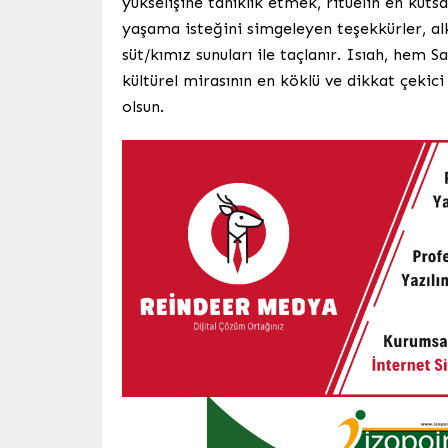
yükselişine tanıklık etmek, ritüelin en kutsa
yaşama isteğini simgeleyen teşekkürler, alkış
süt/kımız sunuları ile taçlanır. Isıah, hem
kültürel mirasının en köklü ve dikkat çekici
olsun.