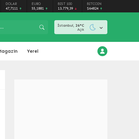
DOLAR
EURO
BIST 100
BITCOIN
47,7111
55,1881
13.779,39
$64824
İstanbul,
26
°C
Açık
Magazin
Yerel