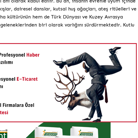
l anı olarak kabul edilir. Bu an, insanın evrenle uyum içinde
lar, dairesel danslar, kutsal huş ağaçları, ateş ritüelleri ve
 Saha kültürünün hem de Türk Dünyası ve Kuzey Avrasya
 geleneklerinden biri olarak varlığını sürdürmektedir. Kutlu