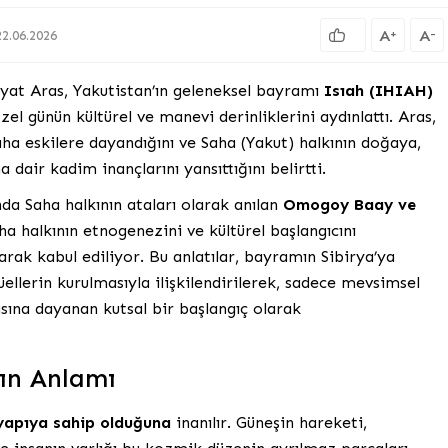
A
A
+
-
2.06.2026
yat Aras, Yakutistan’ın geleneksel bayramı
Isıah (IHIAH)
el günün kültürel ve manevi derinliklerini aydınlattı. Aras,
ha eskilere dayandığını ve Saha (Yakut) halkının doğaya,
 dair kadim inançlarını yansıttığını belirtti.
nda Saha halkının ataları olarak anılan
Omogoy Baay ve
aha halkının etnogenezini ve kültürel başlangıcını
rak kabul ediliyor. Bu anlatılar, bayramın Sibirya’ya
ellerin kurulmasıyla ilişkilendirilerek, sadece mevsimsel
sına dayanan kutsal bir başlangıç olarak
’ın Anlamı
 yapıya sahip olduğuna
inanılır. Güneşin hareketi,