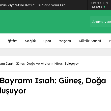
arında Son Perde: Havalimanı Eylül’de, Çevre
GRAM ALTIN
6.660,55
Eğitim
Sağlık
Spor
Yaşam
Kültür Sanat
mı Isıah: Güneş, Doğa ve Ataların Mirası Buluşuyor
 Bayramı Isıah: Güneş, Doğa
luşuyor