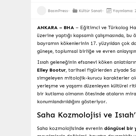
BasınPress
Kültür Sanat
Yayınlama: 2
ANKARA – BHA
– Eğitimci ve Türkolog Ha
üzerine yaptığı kapsamlı çalışmasında, bu öz
bayramın kökenlerinin 17. yüzyıldan çok da
güneşe, toplumsal birliğe ve evren anlayışına
Isıah geleneğinin efsanevi köken anlatıları
Elley Bootur
, tarihsel figürlerden ziyade S
simgeleyen mitolojik-kurucu karakterler ola
yerleşme ve yaşamı düzenleyen kültürel ritü
bir kutlama olmanın ötesinde ataların mira
konumlandırıldığını gösteriyor.
Saha Kozmolojisi ve Isıah
Saha kozmolojisinde evrenin
döngüsel bir