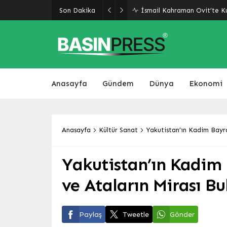
Malatya’da Ulaşım Yatırıml
Son Dakika
Yolu Ekim’de Açılıyor
Anasayfa
Gündem
Dünya
Ekonomi
Anasayfa
Kültür Sanat
Yakutistan’ın Kadim Bayra
Yakutistan’ın Kadim
ve Ataların Mirası Bu
Paylaş
Tweetle
Gönder