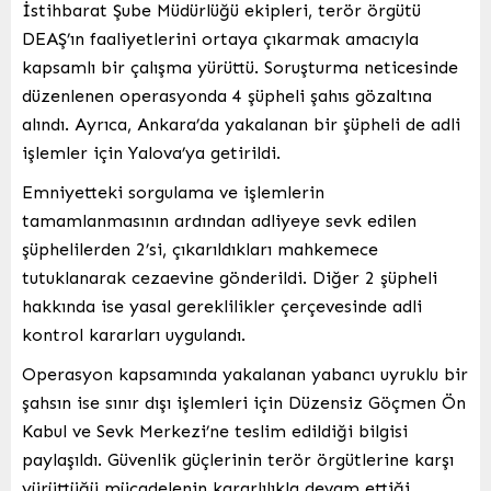
İstihbarat Şube Müdürlüğü ekipleri, terör örgütü
DEAŞ’ın faaliyetlerini ortaya çıkarmak amacıyla
kapsamlı bir çalışma yürüttü. Soruşturma neticesinde
düzenlenen operasyonda 4 şüpheli şahıs gözaltına
alındı. Ayrıca, Ankara’da yakalanan bir şüpheli de adli
işlemler için Yalova’ya getirildi.
Emniyetteki sorgulama ve işlemlerin
tamamlanmasının ardından adliyeye sevk edilen
şüphelilerden 2’si, çıkarıldıkları mahkemece
tutuklanarak cezaevine gönderildi. Diğer 2 şüpheli
hakkında ise yasal gereklilikler çerçevesinde adli
kontrol kararları uygulandı.
Operasyon kapsamında yakalanan yabancı uyruklu bir
şahsın ise sınır dışı işlemleri için Düzensiz Göçmen Ön
Kabul ve Sevk Merkezi’ne teslim edildiği bilgisi
paylaşıldı. Güvenlik güçlerinin terör örgütlerine karşı
yürüttüğü mücadelenin kararlılıkla devam ettiği