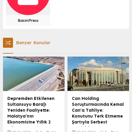
BasınPress
Benzer Konular
Depremden Etkilenen
Can Holding
Sultansuyu Barajı
Soruşturmasında Kemal
Yeniden Faaliyette:
Can’a Tahliye:
Malatya’nın
Konutunu Terk Etmeme
Ekonomisine Yıllık 2
Şartıyla Serbest
Milyar TL Katkı
Bırakıldı