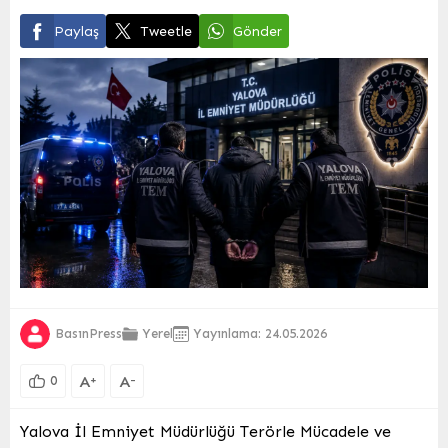
Paylaş
Tweetle
Gönder
BasınPress
Yerel
Yayınlama: 24.05.2026
A
A
+
-
0
Yalova İl Emniyet Müdürlüğü Terörle Mücadele ve