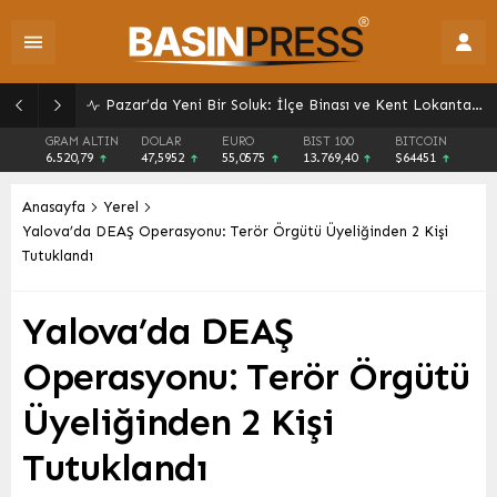
Pazar’da Yeni Bir Soluk: İlçe Binası ve Kent Lokantası Hizmete Açıldı
GRAM ALTIN
DOLAR
EURO
BIST 100
BITCOIN
6.520,79
47,5952
55,0575
13.769,40
$64451
Anasayfa
Yerel
Yalova’da DEAŞ Operasyonu: Terör Örgütü Üyeliğinden 2 Kişi
Tutuklandı
Yalova’da DEAŞ
Operasyonu: Terör Örgütü
Üyeliğinden 2 Kişi
Tutuklandı