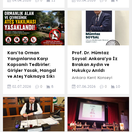
09.04.2026
0
12
03.04.2026
0
4
Tarım ve Orman Bakanı
İstanbul Cumhuriyet
İbrahim Yumaklı, 6 Şubat
Başsavcılığı tarafından
depremlerinde hasar
yürütülen ve{“suç işlemek
gören Sultansuyu
amacıyla örgüt kurma ve
Barajı’nın güçlendirme
yönetme”} ile {“suçtan
çalışmalarının
elde edilen mal varlığı
tamamlanmasının
değerlerini aklama”}
ardından yeniden hizmete
iddialarını içeren
girdiğini duyurdu. Bakan
soruşturma kapsamında
Kars’ta Orman
Prof. Dr. Mümtaz
Yumaklı, sosyal medya
önemli bir gelişme
Yangınlarına Karşı
Soysal: Ankara’ya İz
hesabından yaptığı
yaşandı. Soruşturma
Kapsamlı Tedbirler:
Bırakan Aydın ve
açıklamada, Malatya için
çerçevesinde tutuklu
Girişler Yasak, Mangal
Hukukçu Anıldı
465 milyon TL’lik önemli
bulunan Kemal Can,
ve Ateş Yakmaya Sıkı
Ankara Kent Konseyi
bir yatırımın daha
mahkeme kararıyla tahliye
Kural
(AKK), Başkent’in tarihine
tamamlandığını belirtti.
edildi. Kemal Can’ın
02.07.2026
0
8
07.06.2026
0
10
Kars Valiliği, yaklaşan yaz
ışık tutan ‘Ankara’ya İz
Depremin ardından
Tahliye Gerekçesi ve
aylarıyla birlikte artan
Bırakanlar’ serisi
başlatılan güçlendirme
Uygulanan Tedbirler
orman yangını riskine karşı
kapsamında, Türk
çalışmaları sayesinde
İstanbul 3. Sulh Ceza
kapsamlı tedbirler aldı. 1
demokrasi ve hukuk
Sultansuyu Barajı,
Hakimliği,...
Temmuz – 31 Ekim 2026
tarihine yön vermiş önemli
bölgedeki tarım
tarihleri arasında il
isimlerden Prof. Dr.
arazilerinin...
genelindeki ormanlık
Mümtaz Soysal’ı andı.
alanlara görevli personel
Hukuku sadece bir meslek