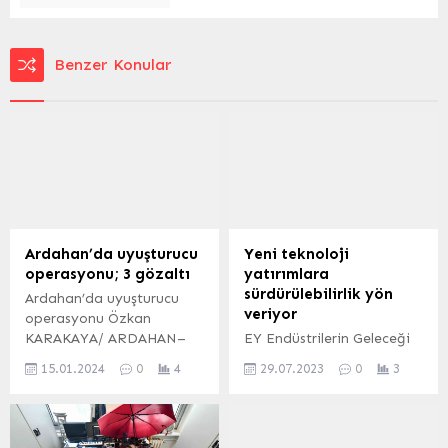
Benzer Konular
Ardahan’da uyuşturucu
Yeni teknoloji
operasyonu; 3 gözaltı
yatırımlara
sürdürülebilirlik yön
Ardahan’da uyuşturucu
veriyor
operasyonu Özkan
KARAKAYA/ ARDAHAN–
EY Endüstrilerin Geleceği
BHA Ardahan’da
Araştırması 2023,
15.01.2024
0
4
29.07.2023
0
3
düzenlenen uyuşturucu
gelişmekte olan yeni nesil
operasyonunda İl Emniyet
teknolojilere yönelik
Müdürlüğü Narkotik
yatırım kararlarında
Suçlarla Mücadele Şubesi
sürdürülebilirliğin temel bir