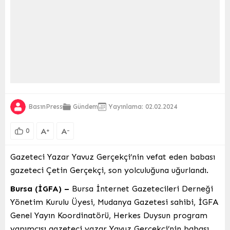
BasınPress
Gündem
Yayınlama: 02.02.2024
A
A
+
-
0
Gazeteci Yazar Yavuz Gerçekçi’nin vefat eden babası
gazeteci Çetin Gerçekçi, son yolculuğuna uğurlandı.
Bursa (İGFA) –
Bursa İnternet Gazetecileri Derneği
Yönetim Kurulu Üyesi, Mudanya Gazetesi sahibi, İGFA
Genel Yayın Koordinatörü, Herkes Duysun program
yapımcısı gazeteci yazar Yavuz Gerçekçi’nin babası