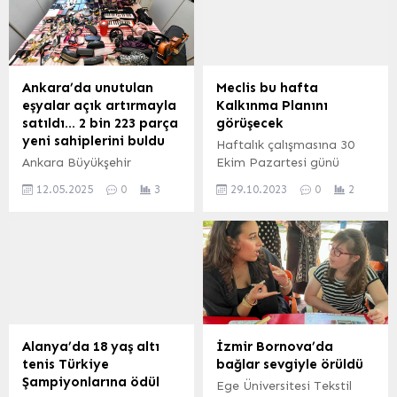
ekipleri tarafından bir
etken olarak öne çıktığını
otomobilde yapılan
gösteriyor. İSTANBUL
aramada yasaklı madde
(İGFA) – EY Endüstrilerin
ele geçirildi. Araçtaki 3
Geleceği Araştırması 2023,
şüpheli gözaltına alındı. İl
gelişmekte olan yeni nesil
Ankara’da unutulan
Meclis bu hafta
Emniyet Müdürlüğü
teknolojilere yönelik
eşyalar açık artırmayla
Kalkınma Planını
Narkotik Suçlarla
yatırım kararlarında
satıldı… 2 bin 223 parça
görüşecek
Mücadele Şubesi
sürdürülebilirliğin temel bir
yeni sahiplerini buldu
Haftalık çalışmasına 30
ekiplerince uyuşturucu
etken olarak öne çıktığını
Ankara Büyükşehir
Ekim Pazartesi günü
ticareti yapanlara yönelik
gösteriyor. Türkiye’den
Belediyesi, ANKARAY,
itibariyle başlayacak olan
operasyonları devam
yoğun bir katılımın olduğu
12.05.2025
0
3
29.10.2023
0
2
Metro ve otobüslerde
TBMM Genel Kurulu’nda
ediyor. Bu kapsamda...
küresel...
unutulan 2 bin 223 eşyayı
aynı gün 12. Kalkınma
açık artırmayla satışa
Planı’nın görüşülmesi
çıkardı.
planlanıyor. ANKARA
(İGFA) –TBMM Genel
Kurulu’nda, 12. Kalkınma
Planı ile kentsel dönüşüme
yönelik kanun teklifinin
görüşmelerine başlanacak.
Alanya’da 18 yaş altı
İzmir Bornova’da
TBMM’nin resmi internet
tenis Türkiye
bağlar sevgiyle örüldü
sitesinde yer alan meclisin
Şampiyonlarına ödül
Ege Üniversitesi Tekstil
haftalık programına göre