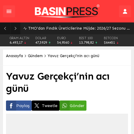
TMO’dan Fındık Üreticilerine Müjde: 2026/27 Sezonu Alım Fiyatları ve Destekler Açıklandı
GRAM ALTIN
DOLAR
EURO
BIST 100
BITCOIN
6.493,17
47,5929
54,9560
13.798,82
$64451
Anasayfa
Gündem
Yavuz Gerçekçi’nin acı günü
Yavuz Gerçekçi’nin acı
günü
Paylaş
Tweetle
Gönder