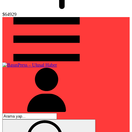
$64929