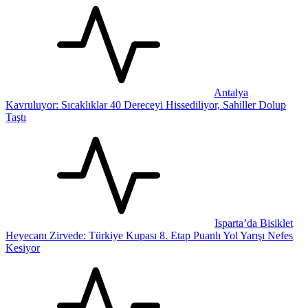
Antalya
Kavruluyor: Sıcaklıklar 40 Dereceyi Hissediliyor, Sahiller Dolup
Taştı
Isparta’da Bisiklet
Heyecanı Zirvede: Türkiye Kupası 8. Etap Puanlı Yol Yarışı Nefes
Kesiyor