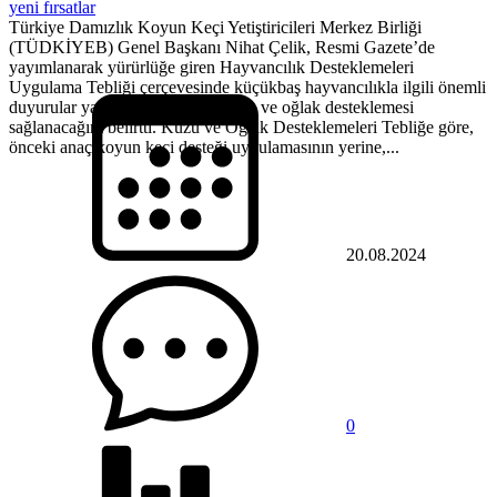
yeni fırsatlar
Türkiye Damızlık Koyun Keçi Yetiştiricileri Merkez Birliği
(TÜDKİYEB) Genel Başkanı Nihat Çelik, Resmi Gazete’de
yayımlanarak yürürlüğe giren Hayvancılık Desteklemeleri
Uygulama Tebliği çerçevesinde küçükbaş hayvancılıkla ilgili önemli
duyurular yaptı. Çelik, ilk kez kuzu ve oğlak desteklemesi
sağlanacağını belirtti. Kuzu ve Oğlak Desteklemeleri Tebliğe göre,
önceki anaç koyun keçi desteği uygulamasının yerine,...
20.08.2024
0