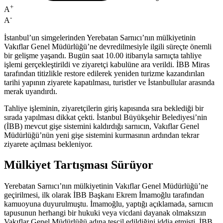
+
A
-
A
İstanbul’un simgelerinden Yerebatan Sarnıcı’nın mülkiyetinin
Vakıflar Genel Müdürlüğü’ne devredilmesiyle ilgili süreçte önemli
bir gelişme yaşandı. Bugün saat 10.00 itibarıyla sarnıçta tahliye
işlemi gerçekleştirildi ve ziyaretçi kabulüne ara verildi. İBB Miras
tarafından titizlikle restore edilerek yeniden turizme kazandırılan
tarihi yapının ziyarete kapatılması, turistler ve İstanbullular arasında
merak uyandırdı.
Tahliye işleminin, ziyaretçilerin giriş kapısında sıra beklediği bir
sırada yapılması dikkat çekti. İstanbul Büyükşehir Belediyesi’nin
(İBB) mevcut gişe sistemini kaldırdığı sarnıcın, Vakıflar Genel
Müdürlüğü’nün yeni gişe sistemini kurmasının ardından tekrar
ziyarete açılması bekleniyor.
Mülkiyet Tartışması Sürüyor
Yerebatan Sarnıcı’nın mülkiyetinin Vakıflar Genel Müdürlüğü’ne
geçirilmesi, ilk olarak İBB Başkanı Ekrem İmamoğlu tarafından
kamuoyuna duyurulmuştu. İmamoğlu, yaptığı açıklamada, sarnıcın
tapusunun herhangi bir hukuki veya vicdani dayanak olmaksızın
Vakıflar Genel Müdürlüğü adına tescil edildiğini iddia etmişti. İBB