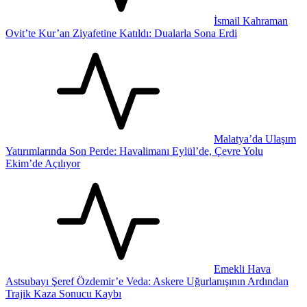
İsmail Kahraman
Ovit’te Kur’an Ziyafetine Katıldı: Dualarla Sona Erdi
Malatya’da Ulaşım
Yatırımlarında Son Perde: Havalimanı Eylül’de, Çevre Yolu
Ekim’de Açılıyor
Emekli Hava
Astsubayı Şeref Özdemir’e Veda: Askere Uğurlanışının Ardından
Trajik Kaza Sonucu Kaybı