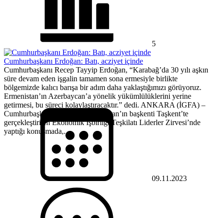
5
Cumhurbaşkanı Erdoğan: Batı, acziyet içinde
Cumhurbaşkanı Recep Tayyip Erdoğan, “Karabağ’da 30 yılı aşkın
süre devam eden işgalin tamamen sona ermesiyle birlikte
bölgemizde kalıcı barışa bir adım daha yaklaştığımızı görüyoruz.
Ermenistan’ın Azerbaycan’a yönelik yükümlülüklerini yerine
getirmesi, bu süreci kolaylaştıracaktır.” dedi. ANKARA (İGFA) –
Cumhurbaşkanı Erdoğan, Özbekistan’ın başkenti Taşkent’te
gerçekleştirilen Ekonomik İşbirliği Teşkilatı Liderler Zirvesi’nde
yaptığı konuşmada,...
09.11.2023