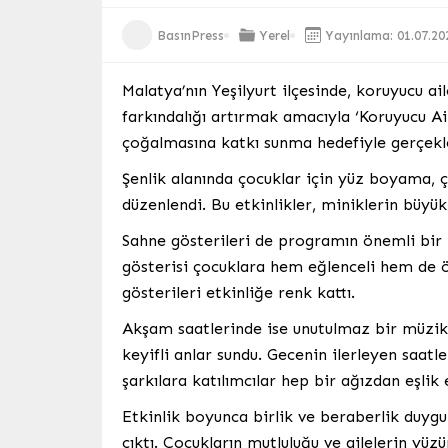
BasınPress
Yerel
Yayınlama: 01.07.20
Malatya’nın Yeşilyurt ilçesinde, koruyucu 
farkındalığı artırmak amacıyla ‘Koruyucu Ail
çoğalmasına katkı sunma hedefiyle gerçekleş
Şenlik alanında çocuklar için yüz boyama, çe
düzenlendi. Bu etkinlikler, miniklerin büyük
Sahne gösterileri de programın önemli bir 
gösterisi çocuklara hem eğlenceli hem de öğ
gösterileri etkinliğe renk kattı.
Akşam saatlerinde ise unutulmaz bir müzik ş
keyifli anlar sundu. Gecenin ilerleyen saatl
şarkılara katılımcılar hep bir ağızdan eşlik e
Etkinlik boyunca birlik ve beraberlik duygu
çıktı. Çocukların mutluluğu ve ailelerin yüz