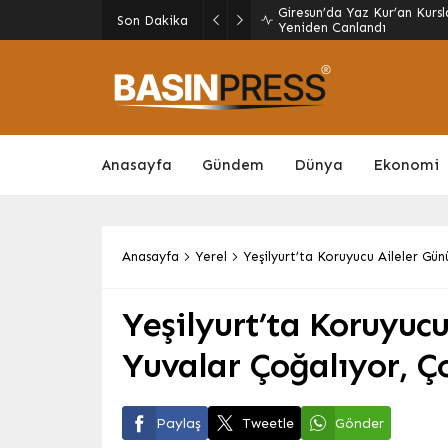
TMO’dan Fındık Üreticileri
Son Dakika
Destekler Açıklandı
Anasayfa
Gündem
Dünya
Ekonomi
Anasayfa
Yerel
Yeşilyurt’ta Koruyucu Aileler G
Yeşilyurt’ta Koruyucu
Yuvalar Çoğalıyor, 
Paylaş
Tweetle
Gönder