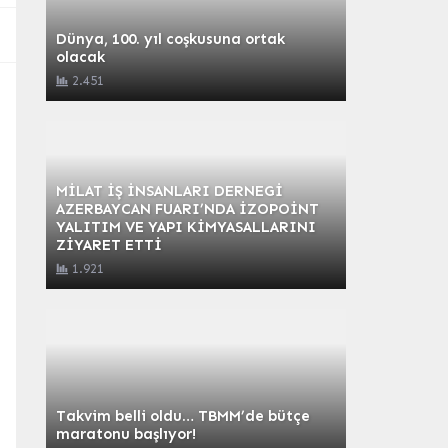
Dünya, 100. yıl coşkusuna ortak
olacak
2.451
MİLAT İŞ İNSANLARI DERNEGİ
AZERBAYCAN FUARI’NDA İZOPOİNT
YALITIM VE YAPI KİMYASALLARINI
ZİYARET ETTİ
1.921
Takvim belli oldu… TBMM’de bütçe
maratonu başlıyor!