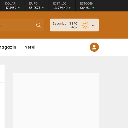
DOLAR
EURO
BIST 100
BITCOIN
47,5952
55,0575
13.769,40
$64451
İstanbul,
31
°C
Açık
Magazin
Yerel