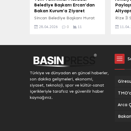
Belediye Başkanı Ercan’dan
Paylaşı
Bakan Kurum’a Ziyaret
Altyapı
Sincan Belediye Başkanı Murat
Rize İl 
Ercan, Çevre, Şehircilik ve İklim
yapımı 
28.04.2026
0
11
11.04
Değişikliği Bakanı Murat Kurum
Hastane
ile Ankara’da bir araya geldi.
standart
Gerçekleşen ziyarette, Sincan
çıkarma
ilçesindeki kentsel dönüşüm
kapsamlı
çalışmaları, devam eden projeler
gerçekle
S
ve ilçeye değer katacak yeni
Antalya’
yatırım fırsatları detaylı bir
hizmet s
şekilde ele alındı. Sincan’ın hızla
hasta g
Türkiye ve dünyadan en güncel haberler,
gelişen yapısına ve büyüme
işleyiş s
son dakika gelişmeleri, ekonomi,
potansiyeline dikkat çeken
ele alın
siyaset, teknoloji, spor ve kültür-sanat
Bakan...
sunulan 
içerikleriyle tarafsız ve güvenilir haber
güvenilir
kaynağınız.