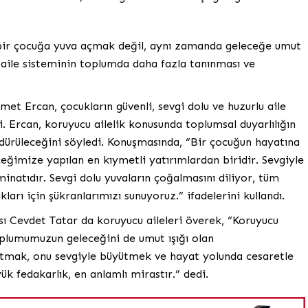
bir çocuğa yuva açmak değil, aynı zamanda geleceğe umut
 aile sisteminin toplumda daha fazla tanınması ve
et Ercan, çocukların güvenli, sevgi dolu ve huzurlu aile
Ercan, koruyucu ailelik konusunda toplumsal duyarlılığın
ürdürüleceğini söyledi. Konuşmasında, “Bir çocuğun hayatına
imize yapılan en kıymetli yatırımlardan biridir. Sevgiyle
inatıdır. Sevgi dolu yuvaların çoğalmasını diliyor, tüm
ları için şükranlarımızı sunuyoruz.” ifadelerini kullandı.
ısı Cevdet Tatar da koruyucu aileleri överek, “Koruyucu
toplumumuzun geleceğini de umut ışığı olan
utmak, onu sevgiyle büyütmek ve hayat yolunda cesaretle
 fedakarlık, en anlamlı mirastır.” dedi.