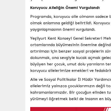
Koruyucu Aileliğin Önemi Vurgulandı
Programda, koruyucu aile olmanın sadece 
olmak anlamına geldiği belirtildi. Koruyucu
yaygınlaşmasının önemi vurgulandı.
Yeşilyurt Kent Konseyi Genel Sekreteri Mehm
ortamlarında büyümesinin önemine değindi. 
artırılması için benzer sosyal projelerin s
dokunmak, ona sevgiyle kucak açmak geleceğ
büyüyen her çocuk, umut dolu yarınların tem
koruyucu ailelerimize emekleri ve fedakârlık
Aile ve Sosyal Politikalar İl Müdür Yardımc
ailelerimiz yalnızca çocuklarımızın değil 
kahramanlarımızdır. Bir çocuğun elinden t
yürümeyi öğretmek belki de insanın en büyük