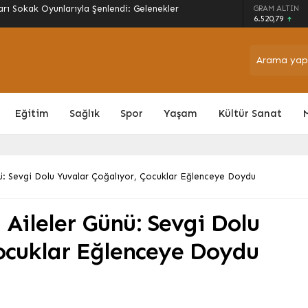
ne Müjde: 2026/27 Sezonu Alım Fiyatları ve
GRAM ALTIN
6.520,79
Eğitim
Sağlık
Spor
Yaşam
Kültür Sanat
ünü: Sevgi Dolu Yuvalar Çoğalıyor, Çocuklar Eğlenceye Doydu
 Aileler Günü: Sevgi Dolu
Çocuklar Eğlenceye Doydu