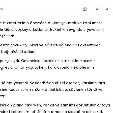
A
A
+
-
26
aile hizmetlerinin önemine dikkat çekmek ve toplumsal
e Günü’ coşkuyla kutlandı. Etkinlik, sevgi dolu yuvaların
tirildi.
şitli çocuk oyunları ve eğitici-eğlendirici aktiviteler
 beğenisini topladı.
parçasıydı. Geleneksel karakter Nasrettin Hoca’nın
retici anlar yaşatırken, halk oyunları ekiplerinin
öleni yaşandı. Seslendirilen güzel eserler, katılımcılara
erine kadar süren müzik dinletisinde, söylenen türkü ve
tti.
ları ön plana çıkarken, renkli ve samimi görüntüler ortaya
ündeki tebessüm, etkinliğin amacına ulaştığını gösterdi.