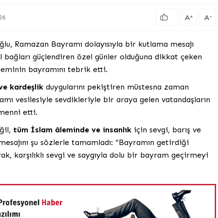
A
A
+
-
26
ğlu, Ramazan Bayramı dolayısıyla bir kutlama mesajı
 bağları güçlendiren özel günler olduğuna dikkat çeken
eminin bayramını tebrik etti.
 ve kardeşlik
duygularını pekiştiren müstesna zaman
mı vesilesiyle sevdikleriyle bir araya gelen vatandaşların
menni etti.
ğil,
tüm İslam âleminde ve insanlık
için sevgi, barış ve
 mesajını şu sözlerle tamamladı: “Bayramın getirdiği
k, karşılıklı sevgi ve saygıyla dolu bir bayram geçirmeyi