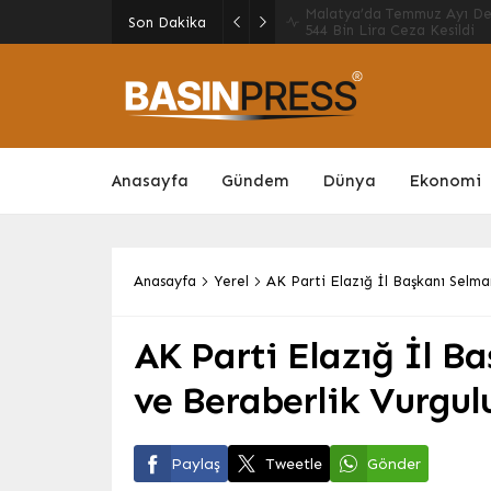
İstanbul’da Çocukları Suçt
Son Dakika
Yeni Bir Model Hayata Geç
Anasayfa
Gündem
Dünya
Ekonomi
Anasayfa
Yerel
AK Parti Elazığ İl Başkanı Selma
AK Parti Elazığ İl B
ve Beraberlik Vurgu
Paylaş
Tweetle
Gönder