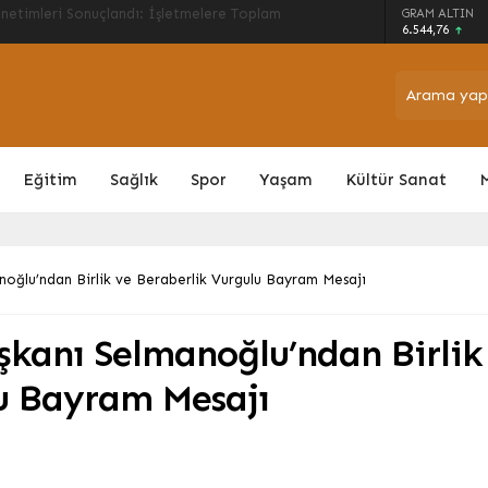
an Koruma Kalkanı: Kurumlar Güç Birliğiyle
GRAM ALTIN
iyor
6.544,76
Eğitim
Sağlık
Spor
Yaşam
Kültür Sanat
noğlu’ndan Birlik ve Beraberlik Vurgulu Bayram Mesajı
aşkanı Selmanoğlu’ndan Birlik
lu Bayram Mesajı