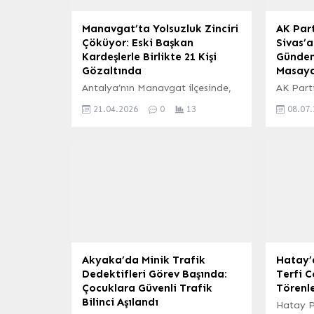
Manavgat’ta Yolsuzluk Zinciri
AK Par
Çöküyor: Eski Başkan
Sivas’a
Kardeşlerle Birlikte 21 Kişi
Gündem
Gözaltında
Masaya 
Antalya’nın Manavgat ilçesinde,
AK Parti
Cumhuriyet Başsavcılığı’nın
Aksu ve 
21.04.2026
0
13
08.07
koordinesinde yürütülen geniş
yönetic
çaplı yolsuzluk ve rüşvet
İmtiyaz
soruşturması yeni bir boyut
ziyaret 
kazandı. Soruşturma
güncel 
kapsamında, aralarında belediye
yatırıml
çalışanları, turizmciler, iş insanları
faaliyetl
ve müteahhitlerin de bulunduğu
Kamuoy
21 şüpheli hakkında gözaltı kararı
bilgilen
verildi. Operasyonlar sonucunda
medyanın
belirlenen adreslerde yapılan
vurgula
aramalarda çok sayıda şüpheli
sahipliğ
Akyaka’da Minik Trafik
Hatay’d
yakalanarak gözaltına alındı.
buluşma
Dedektifleri Görev Başında:
Terfi C
Soruşturmanın Odağında Eski...
Çocuklara Güvenli Trafik
Törenl
Bilinci Aşılandı
Hatay P