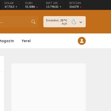
DOLAR
EURO
BIST 100
BITCOIN
47,7013
55,0086
13.798,82
$64278
İstanbul,
25
°C
Açık
Magazin
Yerel