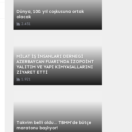
Dünya, 100. yıl coşkusuna ortak
olacak
2.451
MİLAT İŞ İNSANLARI DERNEGİ
AZERBAYCAN FUARI’NDA İZOPOİNT
YALITIM VE YAPI KİMYASALLARINI
ZİYARET ETTİ
1.921
Takvim belli oldu… TBMM’de bütçe
maratonu başlıyor!