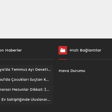
on Haberler
Hızlı Bağlantılar
Malatya’da Temmuz Ayı Denetimleri Sonuçlandı: İşletmelere Toplam 544 Bin Lira Ceza Kesildi
Hava Durumu
İstanbul’da Çocukları Suçtan Koruma Kalkanı: Kurumlar Güç Birliğiyle Yeni Bir Model Hayata Geçiyor
Uluslararası Mezunlar Dikkat: İkamet İzni Süresi 2 Yıla Çıkıyor!
Elazığ Ev Sahipliğinde Uluslararası Su Ürünleri Zirvesi: Yeni İş Birlikleri ve Yatırımlar İçin Önemli Adım