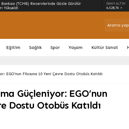
 Firari Hükümlü, JASAT Operasyonuyla
GRAM ALTIN
6.528,76
Eğitim
Sağlık
Spor
Yaşam
Kültür Sanat
or: EGO’nun Filosuna 10 Yeni Çevre Dostu Otobüs Katıldı
ıma Güçleniyor: EGO’nun
re Dostu Otobüs Katıldı