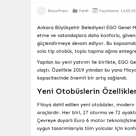
BasınPress
Yerel
Yayınlama: 14.05.20
Ankara Büyükşehir Belediyesi EGO Genel Mü
etme ve vatandaşlara daha konforlu, güvenl
güçlendirmeye devam ediyor. Bu kapsamda, 
solo tip otobüs, toplu taşıma ağına entegre
Yapılan bu yeni yatırım ile birlikte, EGO G
ulaştı. Özellikle 2019 yılından bu yana filoy
kapasitesinde önemli bir artış sağlandı.
Yeni Otobüslerin Özellikler
Filoya dahil edilen yeni otobüsler, modern
araçlardır. Her biri, 27 oturma ve 72 ayakt
Çevreye duyarlı Euro 6 motor teknolojisine s
uygun tasarımlarıyla tüm yolcular için konf