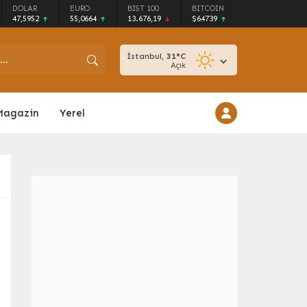
DOLAR
EURO
BIST 100
BITCOIN
47,5952
55,0664
13.676,19
$64739
İstanbul,
31
°C
Açık
Magazin
Yerel