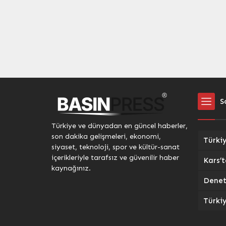
alandaki rolünü ve hedeflerini
Âşık Ele
açıkladı. Yerli Üretim ve İhracat
yıldön
Vizyonu Teoman Yıldırım,
Kars Az
Türkiye’nin zırhlı araç...
Derneği’
gerçekleş
S
Türkiye ve dünyadan en güncel haberler,
son dakika gelişmeleri, ekonomi,
siyaset, teknoloji, spor ve kültür-sanat
içerikleriyle tarafsız ve güvenilir haber
kaynağınız.