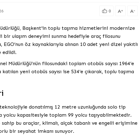
A
A
+
-
26
0
dürlüğü, Başkent’in toplu taşıma hizmetlerini modernize
i bir ulaşım deneyimi sunma hedefiyle araç filosunu
EGO’nun öz kaynaklarıyla alınan 10 adet yeni dizel yakıtlı
 edildi.
enel Müdürlüğü’nün filosundaki toplam otobüs sayısı 1964’e
a katılan yeni otobüs sayısı ise 534’e çıkarak, toplu taşıma
i
 teknolojiyle donatılmış 12 metre uzunluğunda solo tip
a yolcu kapasitesiyle toplam 99 yolcu taşıyabilmektedir.
ahip bu araçlar, klimalı, alçak tabanlı ve engelli erişimine
orlu bir seyahat imkanı sunuyor.