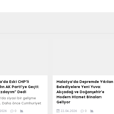
’da Eski CHP’li
Malatya’da Depremde Yıkılan
n AK Parti’ye Geçti:
Belediyelere Yeni Yuva:
ızdayım” Dedi
Akçadağ ve Doğanşehir’e
Modern Hizmet Binaları
da siyasi bir gelişme
Geliyor
. Daha önce Cumhuriyet
tisi (CHP) saflarında
Malatya Büyükşehir Belediyesi,
.2026
0
22.04.2026
0
 yapan Günaydın, Adalet
Akçadağ ve Doğanşehir