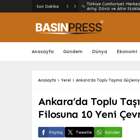
Kars’ta Cinayet Sabıkalısı
Son Dakika
Yakalandı
Anasayfa
Gündem
Dünya
Ekonomi
Anasayfa
Yerel
Ankara’da Toplu Taşıma Güçleniy
Ankara’da Toplu Taş
Filosuna 10 Yeni Çev
Paylaş
Tweetle
Gönder