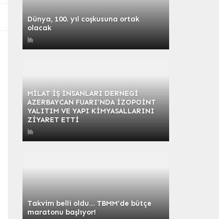
Dünya, 100. yıl coşkusuna ortak
olacak
MİLAT İŞ İNSANLARI DERNEGİ
AZERBAYCAN FUARI’NDA İZOPOİNT
YALITIM VE YAPI KİMYASALLARINI
ZİYARET ETTİ
Takvim belli oldu… TBMM’de bütçe
maratonu başlıyor!