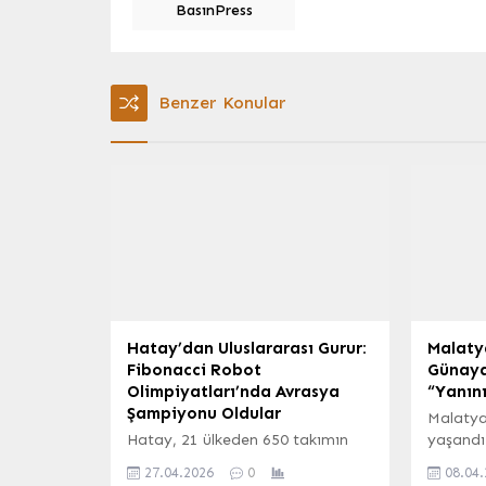
BasınPress
Benzer Konular
Hatay’dan Uluslararası Gurur:
Malatya
Fibonacci Robot
Günaydı
Olimpiyatları’nda Avrasya
“Yanın
Şampiyonu Oldular
Malatya’
Hatay, 21 ülkeden 650 takımın
yaşandı
katıldığı zorlu Fibonacci Robot
Halk Par
27.04.2026
0
08.04
Olimpiyatları Avrasya
siyaset