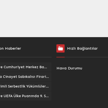
sger’in vefatının 100.
Başkanı Dr. Özer Kasap,
ümünü anmak amacıyla
Cumhuriyet Başsavcısı Mustafa
erbaycan İş Adamları
Aytunç Özen, Belediye Başkan
nin ev sahipliğinde
Yardımcısı Sezai Tolunay, Ticaret
ti....
Odası Başkanı İrfan Çelik’in yanı
sıra...
on Haberler
Hızlı Bağlantılar
Türkiye Cumhuriyet Merkez Bankası (TCMB) Rezervlerinde Gözle Görülür Artış: Döviz ve Altın Stokları Yükseldi
Hava Durumu
Kars’ta Cinayet Sabıkalısı Firari Hükümlü, JASAT Operasyonuyla Yakalandı
Denetimli Serbestlik Yükümlüleri Okulları Temizleyerek Topluma Katkı Sağlıyor
Türkiye UEFA Ülke Puanında 9. Sıradaki Yerini Sağlamlaştırdı: Devler Ligindeki Temsilcilerimiz İçin Kritik Öneme Sahip