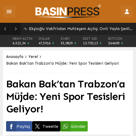
Ekşioğlu Vakfı’ndan Muhteşem Açılış: Ovit Yayla Şenlikleri 26. Kez Kapılarını Araladı
GRAM ALTIN
DOLAR
EURO
BIST 100
BITCOIN
6.521,34
47,5916
55,0829
13.703,13
$64609
Anasayfa
Yerel
Bakan Bak’tan Trabzon’a Müjde: Yeni Spor Tesisleri Geliyor!
Bakan Bak’tan Trabzon’a
Müjde: Yeni Spor Tesisleri
Geliyor!
Paylaş
Tweetle
Gönder