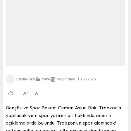
BasınPress
Yerel
Yayınlama: 10.05.2026
A
A
+
-
Gençlik ve Spor Bakanı Osman Aşkın Bak, Trabzon’a
yapılacak yeni spor yatırımları hakkında önemli
açıklamalarda bulundu. Trabzon’un spor alanındaki
potansiyelini ve mevcut altyapısını güçlendirmeye