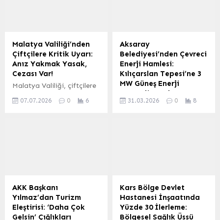
ve sosyal destek alan
etti. Kilis’in tarımsal
vatandaşların toplu
potansiyeli ve özellikle
ulaşıma erişimini
coğrafi işaret tesciline
kolaylaştırmayı
sahip Kilis Organik
hedefleyen “Sosyal
Zeytinyağı’nın yüksek
Malatya Valiliği’nden
Aksaray
Abonman” uygulaması,
polifenol içeriği üzerine
Çiftçilere Kritik Uyarı:
Belediyesi’nden Çevreci
beklenenin üzerinde bir
yürütülen projeler de
Anız Yakmak Yasak,
Enerji Hamlesi:
ilgiyle karşılaştı.
Bakan Yumaklı ile yapılan
Cezası Var!
Kılıçarslan Tepesi’ne 3
Uygulamanın başladığı
görüşmede detaylı bir
MW Güneş Enerji
Malatya Valiliği, çiftçilere
günden bu yana geçen
şekilde ele alındı. Kilis’in
Santrali Kuruluyor
yönelik önemli bir uyarıda
kısa sürede aktif kullanıcı
zeytin üretimindeki...
07.07.2026
0
6
31.03.2026
0
8
bulunarak anız yakmanın
Aksaray Belediyesi, çevreci
sayısı ve binişlerde rekor
yasak olduğunu ve bu
ve ekonomik bir adım
artışlar kaydedildi. EGO
yasağa uymayanlara
atarak Kılıçarslan
Genel Müdürlüğü’nden
ciddi cezalar
Tepesi’ne 3 MW gücünde
alınan verilere...
uygulanacağını bildirdi.
Güneş Enerji Santrali (GES)
Valilik tarafından yapılan
kuruyor. Bu önemli proje
açıklamada, anız
ile belediyeye ait tesislerin
yakmanın toprak
enerji ihtiyacının büyük bir
verimliliğini olumsuz
kısmının güneş
AKK Başkanı
Kars Bölge Devlet
etkilediği, faydalı toprak
enerjisinden karşılanması
Yılmaz’dan Turizm
Hastanesi İnşaatında
mikroorganizmalarını yok
hedefleniyor. Proje,
Eleştirisi: ‘Daha Çok
Yüzde 30 İlerleme:
ettiği, erozyonu artırdığı
elektrik giderlerinde ciddi
Gelsin’ Çığlıkları
Bölgesel Sağlık Üssü