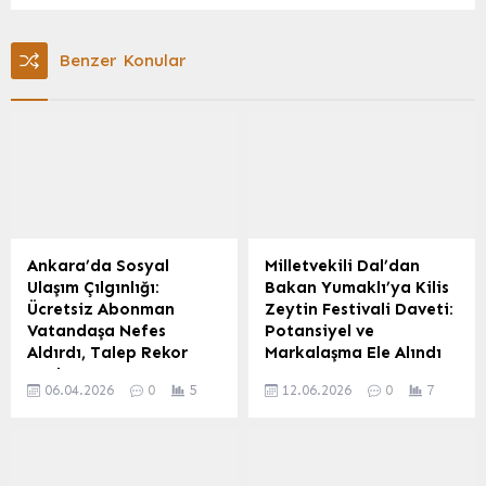
Benzer Konular
Ankara’da Sosyal
Milletvekili Dal’dan
Ulaşım Çılgınlığı:
Bakan Yumaklı’ya Kilis
Ücretsiz Abonman
Zeytin Festivali Daveti:
Vatandaşa Nefes
Potansiyel ve
Aldırdı, Talep Rekor
Markalaşma Ele Alındı
Kırdı
Kilis Milletvekili Ahmet
06.04.2026
0
5
12.06.2026
0
7
Ankara Büyükşehir
Salih Dal, Tarım ve Orman
Belediyesi (ABB)
Bakanı İbrahim Yumaklı’yı
tarafından 1 Şubat 2026
Kilis’te düzenlenecek olan
tarihinde hayata geçirilen
Zeytin Festivali’ne davet