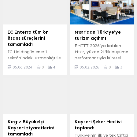
Merhaba’ projesi, mutfak
korumaya odaklandı.
atölyesiyle tamamlandı.
Projeyi başarıyla
tamamlayan katılımcılara
sertifikaları takdim edildi.
IC Enterra tüm ön
Mısır’dan Türkiye’ye
lisans süreçlerini
turizm açılımı
tamamladı
EMITT 2026’ya katılan
IC Holding’in enerji
Mısır, yüzde 21’lik büyüme
sektöründeki uzmanlığı ile
performansıyla küresel
faaliyet gösteren IC
turizmde öne çıkarken,
06.06.2024
0
4
06.02.2026
0
3
Enterra Yenilenebilir
Türkiye ile turizm,
Enerji’nin, Osmaniye’de
havacılık ve yatırım
kurmayı planladığı Derin
alanlarında iş birliklerini
GES depolamalı üretim
derinleştirmeye
tesisinin ön lisans
hazırlanıyor. İSTANBUL
başvurusunun
(İGFA) – Doğu Akdeniz
onaylanması ile tüm
Uluslararası Turizm ve
depolamalı tesis ön lisans
Seyahat Fuarı EMITT
süreçleri tamamlanmış
2026’ya katılan Mısır,
Kırgız Büyükelçi
Kayseri Şeker Meclisi
oldu. Şirketten KAP’a
Türkiye ile yürüttüğü güçlü
Kayseri ziyaretlerini
toplandı
yapılan açıklamada,
ikili ilişkileri turizm
tamamladı
Türkiye’nin ilk ve tek Çiftçi