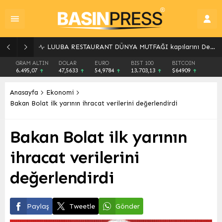
LUUBA RESTAURANT DÜNYA MUTFAĞI kapılarını Denizli’de açıyor!
GRAM ALTIN
DOLAR
EURO
BIST 100
BITCOIN
6.495,07
47,5633
54,9784
13.703,13
$64909
Anasayfa
Ekonomi
Bakan Bolat ilk yarının ihracat verilerini değerlendirdi
Bakan Bolat ilk yarının
ihracat verilerini
değerlendirdi
Paylaş
Tweetle
Gönder