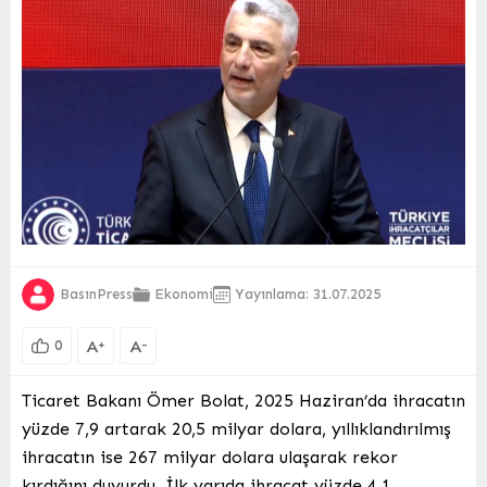
BasınPress
Ekonomi
Yayınlama: 31.07.2025
A
A
+
-
0
Ticaret Bakanı Ömer Bolat, 2025 Haziran’da ihracatın
yüzde 7,9 artarak 20,5 milyar dolara, yıllıklandırılmış
ihracatın ise 267 milyar dolara ulaşarak rekor
kırdığını duyurdu. İlk yarıda ihracat yüzde 4,1