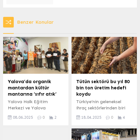
Benzer Konular
Yalova’da organik
Tütün sektörü bu yıl 80
mantardan kültür
bin ton üretim hedefi
mantarına ‘sıfır atık’
koydu
Yalova Halk Eğitim
Türkiye’nin geleneksel
Merkezi ve Yalova
ihraç sektörlerinden biri
Üniversitesi’nin Yalova
olan tütün sektörü dünya
08.06.2025
0
2
18.04.2025
0
4
Migros Aile Kulübü iş
genelinde sigara
birliğiyle sürdürdüğü
tüketiminin yatay bir seyir
‘Doğal Lezzet Sıfır Atık
izlemesi nedeniyle
Yaşamı: Mantar ile
ihracatta mevcudu