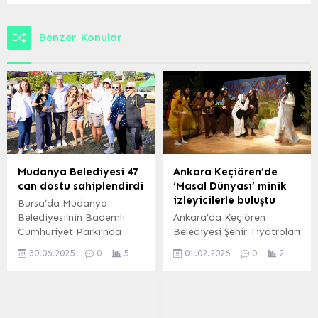
Benzer Konular
Mudanya Belediyesi 47
Ankara Keçiören’de
can dostu sahiplendirdi
‘Masal Dünyası’ minik
izleyicilerle buluştu
Bursa’da Mudanya
Belediyesi’nin Bademli
Ankara’da Keçiören
Cumhuriyet Parkı’nda
Belediyesi Şehir Tiyatroları
düzenlediği
tarafından yarıyıl tatiline
30.06.2025
0
5
01.02.2026
0
2
‘Sahiplendirme Şenliği’nde
özel olarak sahnelenen
47 sahipsiz hayvan yeni
“Masal Dünyası” adlı
yuvalarına kavuştu.
çocuk oyunu, Necip Fazıl
Etkinlikte çocuklar hayvan
Kısakürek Tiyatro
sevgisiyle buluştu.
Salonu’nda minik