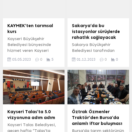
izleyicilerle buluştu.
ANKARA (İGFA) –
Ankara’nın Keçiören
ilçesinde iki ayrı seans
KAYMEK’ten tarımsal
Sakarya’da bu
halinde sahnelenen tiyatro
kurs
istasyonlar sürüşlerde
oyununda, ormanlarını
rahatlık sağlayacak
Kayseri Büyükşehir
korumaya çalışan sevimli
Belediyesi bünyesinde
Sakarya Büyükşehir
hayvanların yardım
hizmet veren Kayseri
Belediyesi tarafından
çağrısına Orman Perisi ve
Mesleki Eğitim ve Kültür
geliştirilen‘40 Nokta 40
Kırmızı Başlıklı Kız...
05.05.2023
0
5
01.12.2023
0
0
A.Ş. (KAYMEK) tarımsal
Rota’ projesinde montaj
kalkınmada destek
işlemleri ekiplerin yoğun
kapsamında Meyve
çalışmasıyla devam
Ağaçları Aşılama Kursu
ediyor. SAKARYA (İGFA) –
açtı. Ayrıca KAYMEK, Kent
Ayçiçeği Bisiklet
Atölyeleri projesi
Vadisi’nden başlayarak 40
kapsamında Dolgu
farklı noktaya
Oyuncak Bebek Yapımı
uygulanacak projede her
Kursu düzenliyor. Mehmet
noktaya bisiklet bankı,
Kayseri Talas’ta 5.0
Öztrak Özmenler
UZEL (KAYSERİ İGFA)
bisiklet park durağı,
vizyonuna adım adım
Traktör’den Bursa’da
Kayseri’nin mesleki eğitim
bisiklet sürücülerinin küçük
anlamlı iftar buluşması
Kayseri Talas Belediyesi,
ve kültür konularında
onarımlarını yapabileceği
geçen hafta “Talas’ta
Bursa’da tarım sektörünün