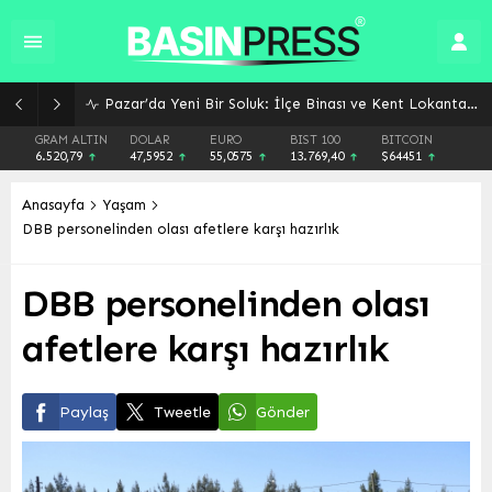
Giresun’da Yaz Kur’an Kursları Sokak Oyunlarıyla Şenlendi: Gelenekler Yeniden Canlandı
GRAM ALTIN
DOLAR
EURO
BIST 100
BITCOIN
6.520,79
47,5952
55,0575
13.769,40
$64451
Anasayfa
Yaşam
DBB personelinden olası afetlere karşı hazırlık
DBB personelinden olası
afetlere karşı hazırlık
Paylaş
Tweetle
Gönder