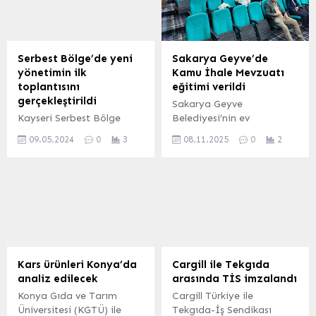
edilen Uluslararası Göç
ihracatını 3 yılda 3,5 kat
Örgütü’nün (IOM) desteği
artırdı. İZMİR (İGFA) –
ile Kalkınma için
Ege Yaş Meyve Sebze
İnovasyon Derneği
İhracatçıları Birliği,
Serbest Bölge’de yeni
Sakarya Geyve’de
(Innovation for
pandemide hayata
yönetimin ilk
Kamu İhale Mevzuatı
Development) tarafından
geçirdiği Taze Kiraz,
toplantısını
eğitimi verildi
hayata geçirilen Sosyal
Üzüm ve Nar Ürünlerinde
gerçekleştirildi
Sakarya Geyve
Zincir Platformu ile
Hedef Pazarlar UR-GE
Kayseri Serbest Bölge
Belediyesi’nin ev
ABD’nin Türkiye’deki
Projesiyle, maskelerini
Yönetim Kurulu Başkanı ve
sahipliğinde, Marmara
Diplomatik Misyonu Hibe
takarak Hindistan’a...
09.05.2024
0
3
08.11.2025
0
2
Melikgazi Belediye
Belediyeler Birliği
Programı’nın desteğiyle
Başkanı Doç. Dr. Mustafa
tarafından düzenlenen
“Gaziantep...
Palancıoğlu, Kayseri
“Kamu İhale Mevzuatı
Serbest Bölgesi yeni
Eğitimi” çevre ilçe ve
yönetiminin ilk toplantısını
illerden gelen belediye
gerçekleştirdi. Mehmet
personelinin katılımıyla
UZEL / KAYSERİ (İGFA) –
gerçekleştirildi. SAKARYA
Kayseri Ticaret Odası
(İGFA) – Marmara
Başkanı Ömer Gülsoy’un
Belediyeler Birliği’nden
Kars ürünleri Konya’da
Cargill ile Tekgıda
başkanlığında düzenlenen
gelen uzman eğitmen
analiz edilecek
arasında TİS imzalandı
Genel Kurul Toplantısı’nın
tarafından verilen
Konya Gıda ve Tarım
Cargill Türkiye ile
ardından yeniden Kayseri
eğitimde, kamu ihale
Üniversitesi (KGTÜ) ile
Tekgıda-İş Sendikası
Serbest Bölge Yönetim
süreçleri, mevzuattaki