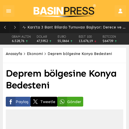
Kars’ta 3 Bant Bilardo Turnuvası Başlıyor: Derece ve Yetenek Mücadelesi
GRAM ALTIN
DOLAR
EURO
BIST 100
BITCOIN
6.528,76
47,5952
55,0664
13.676,19
$64739
Anasayfa
Ekonomi
Deprem bölgesine Konya Bedesteni
Deprem bölgesine Konya
Bedesteni
Paylaş
Tweetle
Gönder