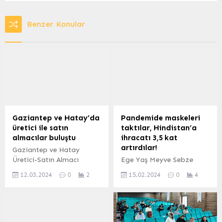
Benzer Konular
Gaziantep ve Hatay’da
Pandemide maskeleri
üretici ile satın
taktılar, Hindistan’a
almacılar buluştu
ihracatı 3,5 kat
artırdılar!
Gaziantep ve Hatay
Üretici-Satın Almacı
Ege Yaş Meyve Sebze
Eşleştirme buluşmaları
İhracatçıları Birliği,
12.03.2024
0
2
15.02.2024
0
4
gerçekleştirildi.
pandemide hayata
GAZİANTEP (İGFA) – ABD
geçirdiği Taze Kiraz,
Dışişleri Bakanlığı Nüfus,
Üzüm ve Nar Ürünlerinde
Mülteciler ve Göç Bürosu
Hedef Pazarlar UR-GE
(PRM) tarafından finanse
Projesiyle, Hindistan’a