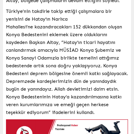
Altay, bölgede çalışmaların devam ettiğini söyledi.
Türkiye’nin takdirle takip ettiği çalışmalara bir
yenisini de Hatay’ın Narlıca
Mahallesi’ne kazandıracakları 152 dükkandan oluşan
Konya Bedestenini eklemek üzere olduklarını
kaydeden Başkan Altay, “Hatay’ın ticari hayatını
canlandırmak amacıyla MÜSİAD Konya Şubemiz ve
Konya Sanayi Odamızla birlikte temelini attığımız
bedestende artık sona doğru yaklaşıyoruz. Konya
Bedesteni deprem bölgesine önemli katkı sağlayacak.
Depremzede kardeşlerimizin dün de yanındaydık
bugün de yanındayız. Allah devletimizi daim etsin.
Konya Bedesteninin Hatay’a kazandırılmasına katkı
veren kurumlarımıza ve emeği geçen herkese
teşekkür ediyorum” ifadelerini kullandı.