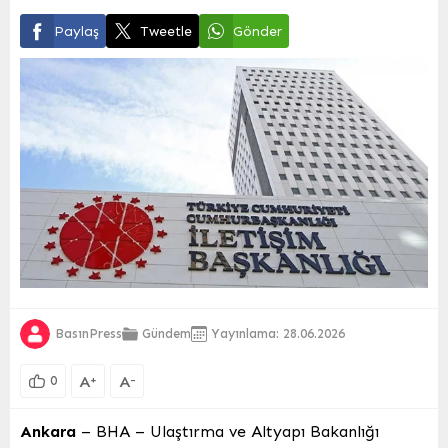
Paylaş
Tweetle
Gönder
BasınPress
Gündem
Yayınlama: 28.06.2026
A
A
+
-
0
Ankara
– BHA – Ulaştırma ve Altyapı Bakanlığı