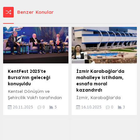
Benzer Konular
KentFest 2025’te
İzmir Karabağlar’da
Bursa’nın geleceği
mahalleye istihdam,
konuşuldu
esnafa moral
kazandırdı
Kentsel Dönüşüm ve
Şehircilik Vakfı tarafından
İzmir, Karabağlar’da
düzenlenen ‘KENTFEST
Smyrna AVM, Devrim
20.11.2025
0
5
16.10.2025
0
3
2025’ programına katılan
Mahallesi Muhtarı Neşe
Bursa Belediyeler Birliği ve
Kahraman’ın liderliğiyle
Yıldırım Belediye Başkanı
yeniden canlanıyor.
Oktay Yılmaz, kentsel
Çalışmalar, bölge
dönüşümden depreme,
ekonomisi ve yerel