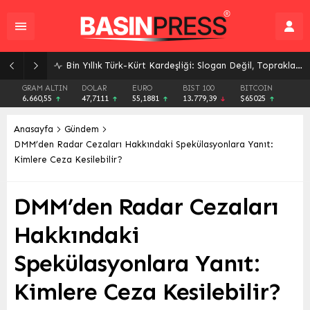
Bin Yıllık Türk-Kürt Kardeşliği: Slogan Değil, Toprakların Gerçeği
GRAM ALTIN
DOLAR
EURO
BIST 100
BITCOIN
6.660,55
47,7111
55,1881
13.779,39
$65025
Anasayfa
Gündem
DMM’den Radar Cezaları Hakkındaki Spekülasyonlara Yanıt:
Kimlere Ceza Kesilebilir?
DMM’den Radar Cezaları
Hakkındaki
Spekülasyonlara Yanıt:
Kimlere Ceza Kesilebilir?