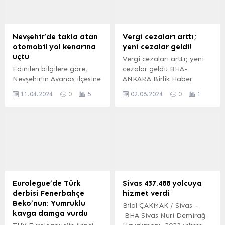
akıllı şehirlerden bursa’nın
istihdama katkı sağlarken,
2050 vizyonuna kadar
mahalleli ve mülk sahipleri
önemli konulara değindi.
büyük memnuniyetini dile
BURSA (İGFA) – Bursa
getirdi Erkan ÇAKILLI /
Nevşehir’de takla atan
Vergi cezaları arttı;
Yıldırım Belediyesi ve
İZMİR (İGFA) – İzmir’in
otomobil yol kenarına
yeni cezalar geldi!
Bursa Belediyeler Birliği
Karabağlar ilçesine bağlı
uçtu
Vergi cezaları arttı; yeni
Başkanı Oktay Yılmaz,
Devrim Mahallesi, son
Edinilen bilgilere göre,
cezalar geldi! BHA-
Kentsel Dönüşüm ve
dönemde dikkat çeken bir
Nevşehir’in Avanos ilçesine
ANKARA Birlik Haber
Şehircilik Vakfı...
dönüşüme sahne oluyor.
bağlı Topaklı köyünde
Ajansı’na (BHA) bugün
Uzun süredir...
11.04.2024
0
5
02.08.2024
0
1
yağmur nedeniyle
yürürlüğe giren 7524 sayılı
kayganlaşan yolda
kanunla ilgili
direksiyon hakimiyetini
açıklamalarda bulunan
kaybeden otomobil
Vergi Müfettişi Metin
sürücüsü Y.C aracıyla
Çelik, şunları söyledi:
taklalar atarak yol
“Birçok vergisel
kenarındaki yeşil alana
düzenlemeyi içeren 7524
uçtu. 11 Nisan 2024, 09:45
sayılı Kanun 02.08.2024
yayınlandı Nevşehir’de
tarihli Resmi Gazetede
Eurolegue’de Türk
Sivas 437.488 yolcuya
takla atan otomobil yol
yayımlanarak yürürlüğe
derbisi Fenerbahçe
hizmet verdi
kenarına uçtu Kazada
girdi. Yapılan
Beko’nun: Yumruklu
Bilal ÇAKMAK / Sivas –
araç hurdaya dönerken,
düzenlemelerin en
kavga damga vurdu
BHA Sivas Nuri Demirağ
araç içerisinde bulunan üç
önemlilerinden biri de