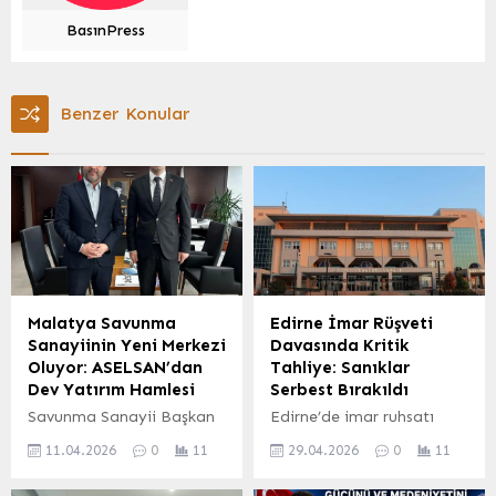
BasınPress
Benzer Konular
Malatya Savunma
Edirne İmar Rüşveti
Sanayiinin Yeni Merkezi
Davasında Kritik
Oluyor: ASELSAN’dan
Tahliye: Sanıklar
Dev Yatırım Hamlesi
Serbest Bırakıldı
Savunma Sanayii Başkan
Edirne’de imar ruhsatı
Yardımcısı İhsan Kaya ile
süreçlerinde usulsüzlük
11.04.2026
0
11
29.04.2026
0
11
yapılan görüşmelerde,
yapıldığı iddiasıyla
Malatya’nın savunma
yürütülen soruşturma