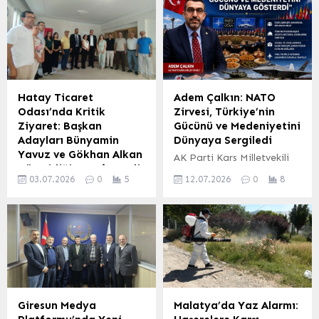
sanayiindeki stratejik
kapsamında tutuklu
rolünün artırılmasına
yargılanan sanıklar
yönelik kapsamlı
hakkında tahliye kararı
değerlendirmeler yapıldı.
verildi. Şubat ayından bu
Türkiye’nin savunma
yana Edirne Cezaevi’nde
sanayiinde elde ettiği
bulunan sanıklar, görülen
başarıların altı çizilirken,
duruşmanın ardından
Hatay Ticaret
Adem Çalkın: NATO
Malatya’nın bu yükselişte
serbest bırakıldı. Edirne’de
Odası’nda Kritik
Zirvesi, Türkiye’nin
kilit bir merkez haline
İmar Davasında Son
Ziyaret: Başkan
Gücünü ve Medeniyetini
geleceği vurgulandı.
Gelişmeler Edirne 2. Ağır
Adayları Bünyamin
Dünyaya Sergiledi
Deprem sonrası şehirde
Ceza Mahkemesi’nde
Yavuz ve Gökhan Alkan
AK Parti Kars Milletvekili
altyapı çalışmalarının
görülen duruşmaya,
Güç Birliği Mesajı Verdi
Adem Çalkın, Ankara’da
büyük ölçüde
tutuklu sanıklar D.A. ve
03.07.2026
0
5
12.07.2026
0
8
Hatay Ticaret Odası
düzenlenen ve
tamamlanmasının
N.M. ile birlikte tutuksuz...
(HTO) başkan adayları
Cumhurbaşkanı Recep
ardından, Malatya’yı
Bünyamin Yavuz ve
Tayyip Erdoğan’ın ev
sanayi yatırımlarıyla daha
Gökhan Alkan, Uluslararası
sahipliği yaptığı NATO
da...
Gazeteciler Cemiyeti
Zirvesi’ni değerlendirdi.
(UGC) Hatay Şubesi’ni
Çalkın, zirvenin Türkiye’nin
ziyaret ederek önemli
uluslararası alandaki
açıklamalarda bulundular.
gücünü, vizyonunu ve
UGC Hatay Şube Başkanı
medeniyetini bir kez daha
Giresun Medya
Malatya’da Yaz Alarmı:
Suna Zeytun ve yönetim
tüm dünyaya gösterdiğini