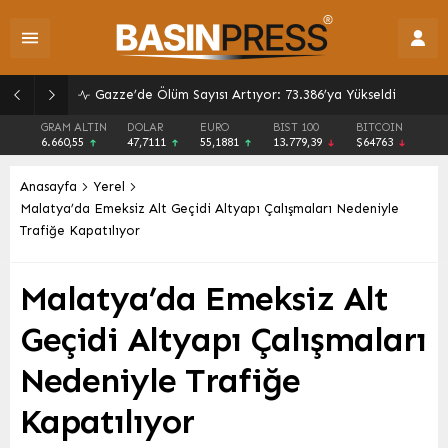
Gazze’de Ölüm Sayısı Artıyor: 73.386’ya Yükseldi
GRAM ALTIN
DOLAR
EURO
BIST 100
BITCOIN
6.660,55
47,7111
55,1881
13.779,39
$64763
Anasayfa
Yerel
Malatya’da Emeksiz Alt Geçidi Altyapı Çalışmaları Nedeniyle
Trafiğe Kapatılıyor
Malatya’da Emeksiz Alt
Geçidi Altyapı Çalışmaları
Nedeniyle Trafiğe
Kapatılıyor