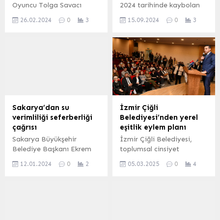
Oyuncu Tolga Savacı
2024 tarihinde kaybolan
hayatını kaybetti ABD’de
Narin Güran’ın ardından
26.02.2024
0
3
15.09.2024
0
3
yaşayan oyuncu Tolga
yapılan ihbarların,
Savacı, geçirdiği kalp krizi
çocuğun bulunmaması için
nedeniyle hayatını
aile bireyleri tarafından
kaybetti. Eşi Nermin
kasti olarak yapıldığı
Bezmen sosyal medya
ortaya çıktı. Bu ihbarların,
hesabından yaptığı
arama kurtarma ekiplerini
paylaşımda Tolga
yanıltmak amacıyla planlı
Savacı’nın hayatını
bir şekilde
kaybettiğini duyurdu.
gerçekleştirildiği tespit
Sakarya’dan su
İzmir Çiğli
Bezmen paylaşımında
edildi. Narin Güran’ın 19
verimliliği seferberliği
Belediyesi’nden yerel
“Yüreğim kanıyor!!!
gün süren arama
çağrısı
eşitlik eylem planı
Kanıyor!!! Kaybettim, dev
çalışmalarında, dikkat
Sakarya Büyükşehir
İzmir Çiğli Belediyesi,
yürekli sevdiceğimi.
dağıtıcı eylemlerle
Belediye Başkanı Ekrem
toplumsal cinsiyet
Ansızın çıktı sonsuza
ekiplerin yanıltıldığı
Yüce, yürüttüğü doğru su
eşitliğini sağlamak ve
yolculuğuna. Ben yerle
öğrenildi. Dikkat dağıtıcı...
12.01.2024
0
2
05.03.2025
0
4
politikaları ile su
yerel hizmetlerden tüm
gök, yangınlarla...
verimliliğini artırdıklarını
vatandaşların eşit şekilde
ve su kayıplarının büyük
faydalanmasını sağlamak
oranda önüne geçtiklerini
amacıyla 2025-
ifade etti. SAKARYA
2028 yıllarını kapsayan
(İGFA) – Sakarya
“Yerel Eşitlik Eylem