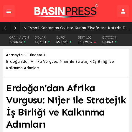
İsmail Kahraman Ovit’te Kur’an Ziyafetine Katıldı: Dualarla Sona Erdi
GRAM ALTIN
DOLAR
EURO
BIST 100
BITCOIN
6.660,55
47,7111
55,1881
13.779,39
$64824
Anasayfa
Gündem
Erdoğan’dan Afrika Vurgusu: Nijer ile Stratejik İş Birliği ve
Kalkınma Adımları
Erdoğan’dan Afrika
Vurgusu: Nijer ile Stratejik
İş Birliği ve Kalkınma
Adımları