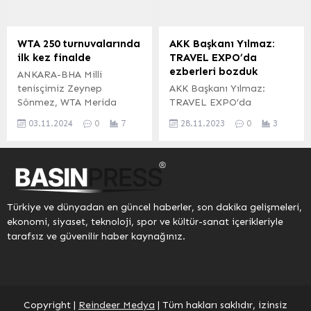
Büyükşehir Belediye
Planı”nı hayata geçirdi.
Başkanı Ekrem Yüce,
Kadınlar, çocuklar,
Sakarya’nın içme suyu
engelliler ve diğer
WTA 250 turnuvalarında
AKK Başkanı Yılmaz:
kaynaklarını korumak ve
dezavantajlı grupların
ilk kez finalde
TRAVEL EXPO’da
suyun bir damlasının dahi
sosyal, ekonomik, kültürel
ezberleri bozduk
ANKARA-BHA Milli
israf olmasının önüne
ve siyasal alanlarda
tenisçimiz Zeynep
AKK Başkanı Yılmaz:
geçmek için şehir
güçlenmesini hedefleyen
Sönmez, WTA Merida
TRAVEL EXPO’da
genelinde kayıp...
plan Osmaniye Milletvekili
Open’da tarihi bir
ezberleri bozduk Halil
ve CHP Kadın Kolları Genel
03.11.2024
0
7
28.11.2023
0
3
başarıya imza atarak
İbrahim Yılmaz,
Başkanı Asu Kaya’nın da...
finale yükseldi. Yarı
Ankara’da turizmin
finalde Rus rakibi Alina
gelişmesi için çalıştıklarını
Korneeva’yı 7-6 ve 6-2’lik
söyledi. TRAVEL EXPO
setlerle mağlup eden
Turizm Fuarı’nın turizm
Sönmez, zorlu geçen bu
gelişmesi açısından önemli
Türkiye ve dünyadan en güncel haberler, son dakika gelişmeleri,
karşılaşmada üstün bir
bir noktada olduğunu ve
ekonomi, siyaset, teknoloji, spor ve kültür-sanat içerikleriyle
performans sergiledi. Bu
fuarı 70 bin insanın
tarafsız ve güvenilir haber kaynağınız.
zafer, Zeynep Sönmez’in
ziyaret ettiğini vurgulayan
profesyonel kariyerinde
Yılmaz “ TRAVEL EXPO’da
WTA 250 seviyesinde
ezberleri bozduk” dedi.
ulaştığı ilk final olma
Yılmaz, Turizm Fuarı’nın
özelliği...
sıradan bir fuar
Copyright |
Reindeer Medya
| Tüm hakları saklıdır, izinsiz
olmadığını, bir...