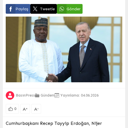
Paylaş
Tweetle
Gönder
BasınPress
Gündem
Yayınlama: 04.06.2026
A
A
+
-
0
Cumhurbaşkanı Recep Tayyip Erdoğan, Nijer