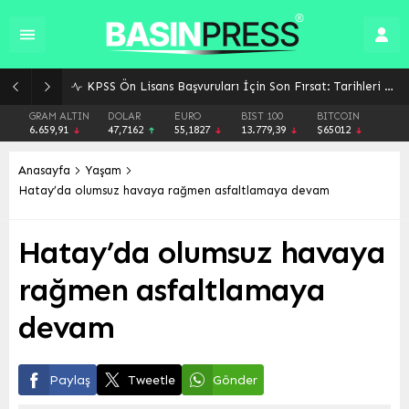
KPSS Ön Lisans Başvuruları İçin Son Fırsat: Tarihleri Kaçırmayın!
GRAM ALTIN
DOLAR
EURO
BIST 100
BITCOIN
6.659,91
47,7162
55,1827
13.779,39
$65012
Anasayfa
Yaşam
Hatay’da olumsuz havaya rağmen asfaltlamaya devam
Hatay’da olumsuz havaya
rağmen asfaltlamaya
devam
Paylaş
Tweetle
Gönder