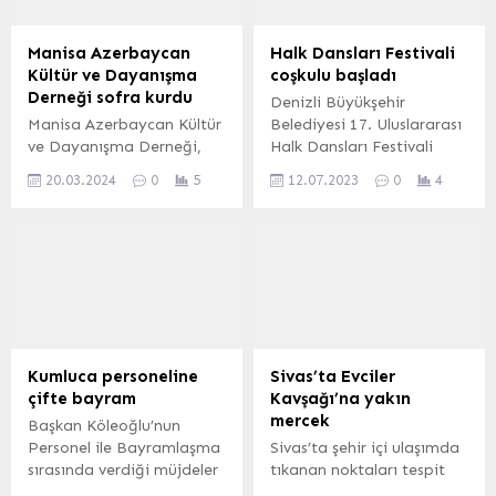
temizliği, halk sağlığının
üzere İBB’ye ait birçok
korunması ve yaşam
noktada, bayram sevinci
Manisa Azerbaycan
Halk Dansları Festivali
kalitesinin artırılması için
kültür, sanat ve
Kültür ve Dayanışma
coşkulu başladı
başlanılan temizlik
dayanışma ile
Derneği sofra kurdu
Denizli Büyükşehir
çalışmalarına devam
harmanlanıyor.
Manisa Azerbaycan Kültür
Belediyesi 17. Uluslararası
ediyor. Bu kapsamda
ve Dayanışma Derneği,
Halk Dansları Festivali
Küçükyalı Mahallesi’nde
derneğin kanaat önderleri,
kortej ile başladı.
geniş çaplı toplu temizlik
20.03.2024
0
5
12.07.2023
0
4
Ayyıldız Ehlibeyt Cami’nin
Festivalin düzenlenmeye
çalışması...
Hocası ve Cami
başladığı ilk yıldan bugüne
Derneğinin yönetim kurulu
55 farklı ülkeden 4 bin 375
ile iftar sofrasında
dansçıyı ağırlayan Denizli
buluştu. MANİSA (İGFA) –
Büyükşehir Belediyesi, 4
Manisa Azerbaycan Kültür
gün boyunca eşine az
ve Dayanışma Derneği,
rastlanır bir kültür
dernek üyeleri ile birlikte
şenliğine ev sahipliği
düzenlenen iftar
yapacak. DENİZLİ (İGFA)
Kumluca personeline
Sivas’ta Evciler
yemeğinde bir araya
– Denizli Büyükşehir
çifte bayram
Kavşağı’na yakın
geldi. Dernek Başkanı
Belediyesinin bu yıl
mercek
Başkan Köleoğlu’nun
Şentürk Hoşgül, mübarek
17’ncisini düzenlediği
Personel ile Bayramlaşma
Sivas’ta şehir içi ulaşımda
Ramazan ayında
Uluslararası...
sırasında verdiği müjdeler
tıkanan noktaları tespit
büyüklerimiz ile...
yüz güldürdü. Mehmet
ederek çözüm için Ulaşım