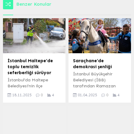
Benzer Konular
İstanbul Maltepe’de
Saraçhane’de
toplu temizlik
demokrasi şenliği
seferberliği sürüyor
İstanbul Büyükşehir
İstanbul’da Maltepe
Belediyesi (İBB)
Belediyesi’nin ilçe
tarafından Ramazan
genelinde başlattığı
Bayramı tatiline özel
18.11.2025
0
4
01.04.2025
0
4
temizlik çalışmaları hız
olarak düzenlenen
kesmeden devam ediyor.
“Özgürlük ve Demokrasi
Bu kapsamda ekipler
Şenliği”, coşkulu bir şekilde
Küçükyalı Mahallesi’nde
devam ediyor. 9 gün
toplu temizlik çalışması
sürecek etkinlik takviminin
yaptı. İSTANBUL (İGFA) –
ilk gününden itibaren
Maltepe Belediyesi, çevre
başta Saraçhane olmak