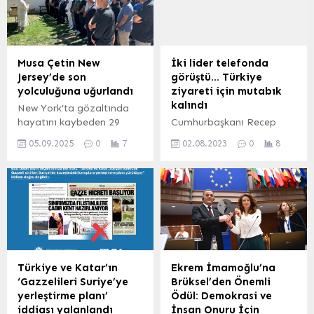
sosyal medya hesabından
çalışma ziyareti
paylaştı.
gerçekleştirecek. ANKARA
(İGFA) – Cumhurbaşkanı
Erdoğan ile Aliyev
arasında yapılacak
Musa Çetin New
İki lider telefonda
görüşmelerde, Türkiye-
Jersey’de son
görüştü… Türkiye
Azerbaycan ikili ilişkileri
yolculuğuna uğurlandı
ziyareti için mutabık
ele alınacak, Karabağ’daki
kalındı
New York’ta gözaltında
son gelişmeler başta
hayatını kaybeden 29
Cumhurbaşkanı Recep
olmak üzere güncel
yaşındaki Türk vatandaşı
Tayyip Erdoğan, Rusya
bölgesel ve küresel
05.09.2025
0
7
02.08.2023
0
8
Musa Çetin için New
Devlet Başkanı Vladimir
meseleler hakkında görüş
Jersey’deki Bergen
Putin ile bir telefon
alışverişinde
Camii’nde cenaze namazı
görüşmesi gerçekleştirdi.
bulunulacak....
kılındı. Törene ailesi,
ANKARA (İGFA) – İletişim
yakınları ve Türk toplumu
Başkanlığı’ndan yapılan
temsilcileri katıldı. Çetin’in
yazılı açıklamada
naaşı memleketi Ağrı’ya
Cumhurbaşkanı Erdoğan,
gönderildi. abdpost / ABD
Rusya Devlet Başkanı
(İGFA) – New York’ta
Putin’le görüştü. İki liderin
Türkiye ve Katar’ın
Ekrem İmamoğlu’na
gözaltında fenalaşarak
yaptığı telefon
‘Gazzelileri Suriye’ye
Brüksel’den Önemli
hastanede yaşamını
görüşmesinde Putin’in
yerleştirme planı’
Ödül: Demokrasi ve
yitiren 29 yaşındaki Türk
Türkiye’ye ziyareti
iddiası yalanlandı
İnsan Onuru İçin