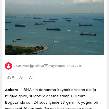
BasınPress
Dünya
Yayınlama: 27.05.2026
A
A
+
-
0
Ankara
– BHA’nın donanma kaynaklarından aldığı
bilgiye göre, stratejik öneme sahip Hürmüz
Boğazı’nda son 24 saat içinde 23 gemilik yoğun bir
geçiş trafiği yaşandı. Bu geçişler arasında petrol