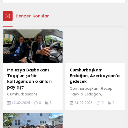
Benzer Konular
Malezya Başbakanı
Cumhurbaşkanı
Togg’un şoför
Erdoğan, Azerbaycan’a
koltuğundan o anları
gidecek
paylaştı
Cumhurbaşkanı Recep
Cumhurbaşkanı
Tayyip Erdoğan,
Erdoğan’ın Malezya’daki
Azerbaycan
12.02.2025
0
3
24.09.2023
0
2
resmi ziyaretinde hediye
Cumhurbaşkanı İlham
ettiği Togg’u test eden
Aliyev’in daveti üzerine, 25
Malezya Başbakanı Enver
Eylül 2023 tarihinde
İbrahim, test sürüş anını
Nahçıvan’a günübirlik bir