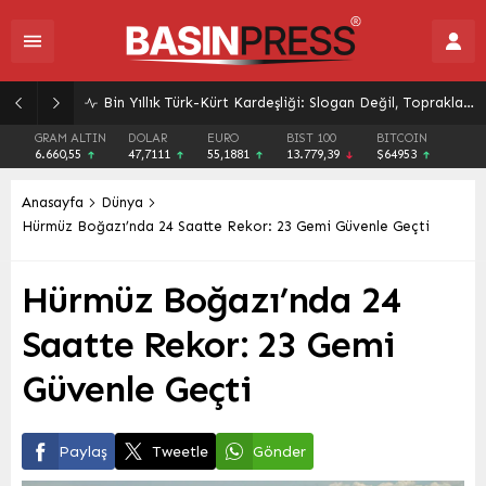
Bin Yıllık Türk-Kürt Kardeşliği: Slogan Değil, Toprakların Gerçeği
GRAM ALTIN
DOLAR
EURO
BIST 100
BITCOIN
6.660,55
47,7111
55,1881
13.779,39
$64953
Anasayfa
Dünya
Hürmüz Boğazı’nda 24 Saatte Rekor: 23 Gemi Güvenle Geçti
Hürmüz Boğazı’nda 24
Saatte Rekor: 23 Gemi
Güvenle Geçti
Paylaş
Tweetle
Gönder