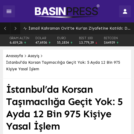
İsmail Kahraman Ovit’te Kur’an Ziyafetine Katıldı: Dualarla Sona Erdi
GRAM ALTIN
DOLAR
EURO
BIST 100
BITCOIN
6.659,26
47,6936
55,1834
13.779,39
$64939
Anasayfa
Asayiş
İstanbul’da Korsan Taşımacılığa Geçit Yok: 5 Ayda 12 Bin 975
Kişiye Yasal İşlem
İstanbul’da Korsan
Taşımacılığa Geçit Yok: 5
Ayda 12 Bin 975 Kişiye
Yasal İşlem