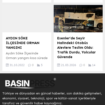
sonucunda, bir teknede
soruşturma çerçevesinde,
koordinesinde, siber
İstihbarat Şube Müdürlüğü
saklandıkları tespit edilen
düzensiz göçmenlerin
suçlarla mücadele
ekipleri, kent genelinde eş
101...
konakladığı evi kiraladığı
kapsamında önemli bir
zamanlı olarak büyük bir
tespit edilen Afganistan...
operasyon gerçekleştirildi.
operasyon düzenledi. Yurt
Başta Telegram olmak
dışında bulunan kişilerin
üzere çeşitli sosyal medya
liderliğini yaptığı
platformları üzerinden
belirlenen birden fazla suç
yasa dışı uyuşturucu
örgütüne yönelik
AYDIN SÖKE
Esenler’de Seyir
madde ticareti yapan
gerçekleştirilen teknik ve
İLÇESİNDE ORMAN
Halindeki Otobüs
şüphelilere yönelik
fiziki takip çalışmaları
YANGINI
Alevlere Teslim Oldu:
yürütülen soruşturma
sonucunda, şüphelilerin
Trafik Durdu, Yolcular
Aydın Söke İlçesinde
sonucunda, 50 şüpheli
İstanbul’un 5 farklı
Güvende
Orman yangını kısa sürede
hakkında gözaltı kararı
ilçesinde meydana gelen 6
yandı. Orman yangını kısa
İstanbul’un Esenler
çıkarıldı. İstanbul MİT
ayrı suça karıştığı...
31.10.2022
0
5
21.03.2026
0
14
sürede söndürüldü Ekipler
ilçesinde seyir halindeki bir
Bölge Başkanlığı ve
anında müdahale ettiği
şehirlerarası yolcu
İstanbul İl Jandarma
yangın kısa bir süre içinde
otobüsü, henüz
Komutanlığı ekipleri,
kontrol altına alındı.
belirlenemeyen bir nedenle
İstanbul’un 17...
alev aldı. Büyük İstanbul
Otogarı’nda yolcularını
Türkiye ve dünyadan en güncel haberler, son dakika gelişmeleri,
indirdikten sonra
ekonomi, siyaset, teknoloji, spor ve kültür-sanat içerikleriyle
Tekstilkent mevkisine
tarafsız ve güvenilir haber kaynağınız.
doğru ilerleyen otobüsün