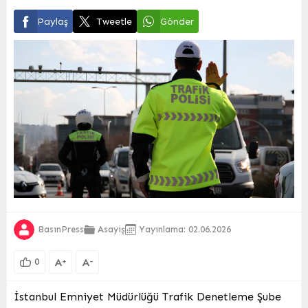
Paylaş
Tweetle
Gönder
BasınPress
Asayiş
Yayınlama: 02.06.2026
A
A
+
-
0
İstanbul Emniyet Müdürlüğü Trafik Denetleme Şube