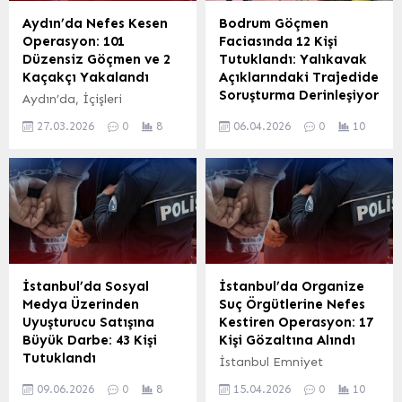
Aydın’da Nefes Kesen
Bodrum Göçmen
Operasyon: 101
Faciasında 12 Kişi
Düzensiz Göçmen ve 2
Tutuklandı: Yalıkavak
Kaçakçı Yakalandı
Açıklarındaki Trajedide
Soruşturma Derinleşiyor
Aydın’da, İçişleri
Bakanlığı’nın
Muğla’nın Bodrum ilçesi
27.03.2026
0
8
06.04.2026
0
10
koordinesinde Jandarma
açıklarında meydana
Genel Komutanlığı ve Sahil
gelen ve 19 kişinin
Güvenlik Komutanlığı
hayatını kaybettiği
ekipleri tarafından
düzensiz göçmen
göçmen kaçakçılığına
faciasıyla ilgili
yönelik önemli bir
soruşturmada önemli bir
operasyon düzenlendi.
gelişme yaşandı. Olayla
Ekipler, düzensiz
bağlantılı olarak gözaltına
göçmenlerin yurt dışına
alınan 17 şüpheliden 12’si
İstanbul’da Sosyal
İstanbul’da Organize
çıkış hazırlığı içinde
tutuklanarak cezaevine
Medya Üzerinden
Suç Örgütlerine Nefes
olduğunu belirleyerek
gönderildi. Soruşturma
Uyuşturucu Satışına
Kestiren Operasyon: 17
harekete geçti. Karadan
Kapsamında Tutuklamalar
Büyük Darbe: 43 Kişi
Kişi Gözaltına Alındı
ve denizden eş zamanlı
Gerçekleşti Muğla
Tutuklandı
İstanbul Emniyet
olarak başlatılan arama
Cumhuriyet Başsavcılığı
İstanbul Cumhuriyet
Müdürlüğü Organize
ve takip çalışmaları
koordinesinde yürütülen
09.06.2026
0
8
15.04.2026
0
10
Başsavcılığı’nın
Suçlarla Mücadele ve