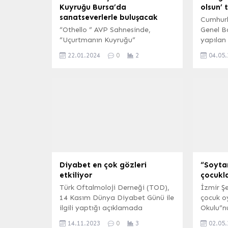
Kuyruğu Bursa’da
olsun’ 
sanatseverlerle buluşacak
Cumhur
“Othello ” AVP Sahnesinde,
Genel B
“Uçurtmanın Kuyruğu”
yapılan 
Feraizcizade Oda Tiyatrosunda
‘geçmiş o
22.01.2024
0
2
04.05
sanatseverlerle buluşacak. BURSA
(İGFA) – “Othello” AVP
Sahnesinde, 23-24-25-26-27 Ocak
tarihlerinde saat 20.00’de,
“Uçurtmanın Kuyruğu”, 25-26-27
Ocak tarihlerinde saat 18.00’de
Feraizcizade Oda Tiyatrosunda
tiyatroseverlerle buluşacak.
“MERAKİ” EDİRNE- TEKİRDAĞ
TURNESİNDE “Meraki” 23-24-25
Ocak tarihlerinde saat 20.00’de,
Diyabet en çok gözleri
“Soytar
“Edirne Devlet Tiyatrosu
etkiliyor
çocukla
Sahnesi”nde; 27 Ocak tarihinde...
Türk Oftalmoloji Derneği (TOD),
İzmir Şe
14 Kasım Dünya Diyabet Günü ile
çocuk o
ilgili yaptığı açıklamada
Okulu”n
diyabetin en çok görüldüğü
Salonu 
14.11.2023
0
3
02.05