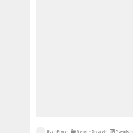
BasınPress
Genel
-
Siyaset
Yayınlama