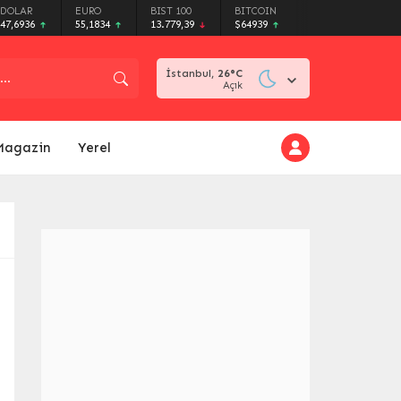
DOLAR
EURO
BIST 100
BITCOIN
47,6936
55,1834
13.779,39
$64939
İstanbul,
26
°C
Açık
Magazin
Yerel