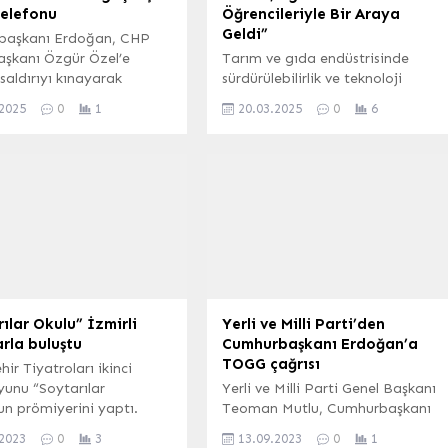
telefonu
Öğrencileriyle Bir Araya
Geldi”
başkanı Erdoğan, CHP
aşkanı Özgür Özel’e
Tarım ve gıda endüstrisinde
saldırıyı kınayarak
sürdürülebilirlik ve teknoloji
lsun’ dileklerini iletti.
entegrasyonunun öneminin
.2025
0
1
20.03.2025
0
6
artmasıyla birlikte, bu alandaki
farkındalığı erken yaşlarda
oluşturmak amacıyla AgroFest
2025, 22-23 Şubat 2025
tarihlerinde Feast’in ev
sahipliğinde ilk kez lise
öğrencilerine özel olarak
düzenlendi. Tarım ve gıda
sektöründe yenilikçi yaklaşımların
ele alındığı etkinlik, gençleri
sektörün geleceğine dair
ılar Okulu” İzmirli
Yerli ve Milli Parti’den
bilgilendirmeyi ve
rla buluştu
Cumhurbaşkanı Erdoğan’a
farkındalıklarını...
TOGG çağrısı
hir Tiyatroları ikinci
yunu “Soytarılar
Yerli ve Milli Parti Genel Başkanı
un prömiyerini yaptı.
Teoman Mutlu, Cumhurbaşkanı
dolduran minikler oyunu
Erdoğan’a yerli otomobil TOGG
.2023
0
3
13.09.2023
0
1