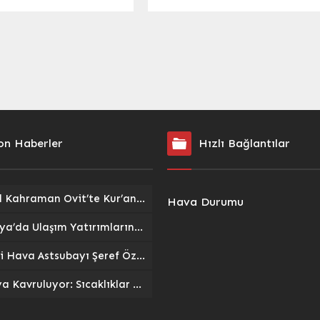
izledi. İZMİR (İGFA) –
için çağrıda bulundu. ANKARA
üyükşehir Belediyesi Şehir
(İGFA) – Yerli ve Milli Parti (YMP)
arı (İzBBŞT), ikinci
Genel Başkanı Teoman Mutlu,
da da çocukları
bugün düzenlediği basın
ı. Geçen yıl “Robinson
toplantısında, Türkiye’nin
reniyor” adlı oyunla
otomobil sektöründeki gururu
çocuklara ilk armağanını
TOGG hakkında önemli
zBBŞT, “Soytarılar Okulu”
açıklamalarda bulundu. MUTLU,
n prömiyerini de yaptı.
“Biz Yerli ve Milli bir partiyiz ve
rk İzmir...
TOGG’un...
on Haberler
Hızlı Bağlantılar
İsmail Kahraman Ovit’te Kur’an Ziyafetine Katıldı: Dualarla Sona Erdi
Hava Durumu
Malatya’da Ulaşım Yatırımlarında Son Perde: Havalimanı Eylül’de, Çevre Yolu Ekim’de Açılıyor
Emekli Hava Astsubayı Şeref Özdemir’e Veda: Askere Uğurlanışının Ardından Trajik Kaza Sonucu Kaybı
Antalya Kavruluyor: Sıcaklıklar 40 Dereceyi Hissediliyor, Sahiller Dolup Taştı