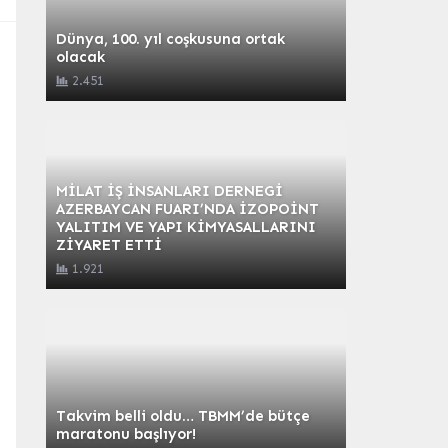
Dünya, 100. yıl coşkusuna ortak
olacak
2.451
MİLAT İŞ İNSANLARI DERNEGİ
AZERBAYCAN FUARI’NDA İZOPOİNT
YALITIM VE YAPI KİMYASALLARINI
ZİYARET ETTİ
1.921
Takvim belli oldu… TBMM’de bütçe
maratonu başlıyor!