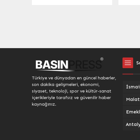
Avrupa ülkesinin Türkiye
ilgiyle 
olduğuna dikkat çekerek
İzmir B
diyabetinin varlığından habersiz
Tiyatrol
hastaların görme kaybı yaşama
sezonun
riski olduğunu açıkladı. ANKARA
unutmad
(İGFA) –Türk Oftalmoloji
Dans Öğ
Derneği, Dünya Diyabet Günü ile
İzmirli 
ilgili açıklama yaptı. Türk
sunan İ
Oftalmoloji Derneği Tıbbi
oyununu
Retina...
Kültürpa
S
Türkiye ve dünyadan en güncel haberler,
son dakika gelişmeleri, ekonomi,
siyaset, teknoloji, spor ve kültür-sanat
içerikleriyle tarafsız ve güvenilir haber
kaynağınız.