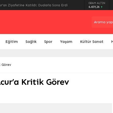
arında Son Perde: Havalimanı Eylül’de, Çevre
GRAM ALTIN
6.659,26
Eğitim
Sağlık
Spor
Yaşam
Kültür Sanat
k Görev
cur’a Kritik Görev