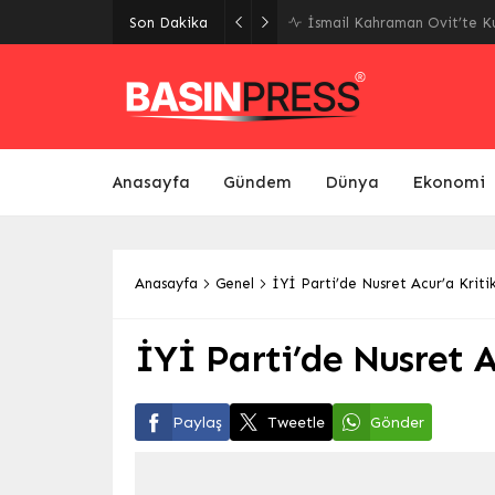
Malatya’da Ulaşım Yatırıml
Son Dakika
Yolu Ekim’de Açılıyor
Anasayfa
Gündem
Dünya
Ekonomi
Anasayfa
Genel
İYİ Parti’de Nusret Acur’a Kriti
İYİ Parti’de Nusret A
Paylaş
Tweetle
Gönder