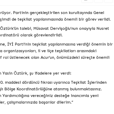
ürüyor. Partinin gerçekleştirilen son kurultayında Genel
 şimdi de teşkilat yapılanmasında önemli bir görev verildi.
 Öztürk’ün talebi, Müsavat Dervişoğlu’nun onayıyla Nusret
rdinatörü olarak görevlendirildi.
me, İYİ Parti’nin teşkilat yapılanmasına verdiği önemin bir
 organizasyonları, il ve ilçe teşkilatları arasındaki
f rol üstlenecek olan Acur’un, önümüzdeki süreçte önemli
Yasin Öztürk, şu ifadelere yer verdi:
. maddesi dördüncü fıkrası uyarınca Teşkilat İşlerinden
lı Bölge Koordinatörlüğüne atanmış bulunmaktasınız.
n Yardımcılığına vereceğiniz desteğe inancımla yeni
r, çalışmalarınızda başarılar dilerim.”