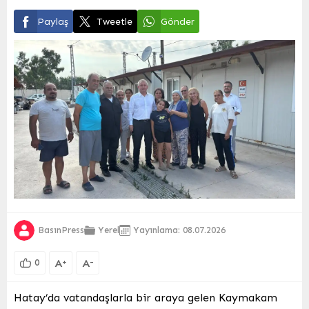
Paylaş
Tweetle
Gönder
BasınPress
Yerel
Yayınlama: 08.07.2026
A
A
+
-
0
Hatay’da vatandaşlarla bir araya gelen Kaymakam