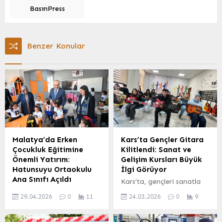
BasınPress
Benzer Konular
Malatya’da Erken
Kars’ta Gençler Gitara
Çocukluk Eğitimine
Kilitlendi: Sanat ve
Önemli Yatırım:
Gelişim Kursları Büyük
Hatunsuyu Ortaokulu
İlgi Görüyor
Ana Sınıfı Açıldı
Kars’ta, gençleri sanatla
Malatya’da erken çocukluk
buluşturma ve kişisel
29.04.2026
0
11
24.03.2026
0
9
eğitiminin gelişimine katkı
gelişimlerini destekleme
sağlayacak önemli bir
amacıyla düzenlenen gitar
adım atıldı. Hatunsuyu
kursları yoğun ilgi görüyor.