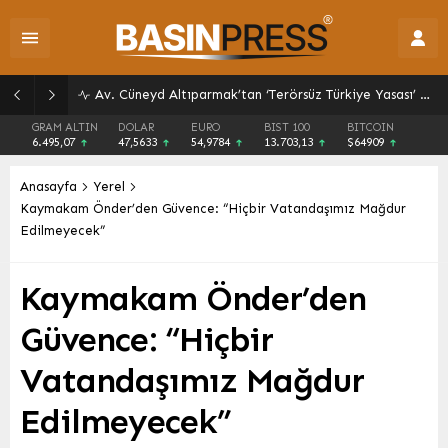
Av. Cüneyd Altıparmak’tan ‘Terörsüz Türkiye Yasası’ Açıklaması: Başvuru Süreci ve Detaylar
GRAM ALTIN
DOLAR
EURO
BIST 100
BITCOIN
6.495,07
47,5633
54,9784
13.703,13
$64909
Anasayfa
Yerel
Kaymakam Önder’den Güvence: “Hiçbir Vatandaşımız Mağdur
Edilmeyecek”
Kaymakam Önder’den
Güvence: “Hiçbir
Vatandaşımız Mağdur
Edilmeyecek”