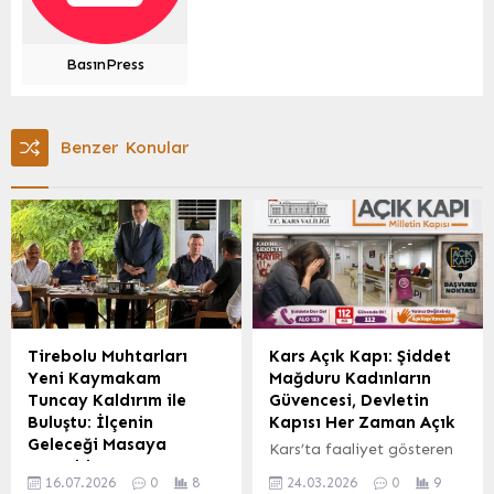
BasınPress
Benzer Konular
Tirebolu Muhtarları
Kars Açık Kapı: Şiddet
Yeni Kaymakam
Mağduru Kadınların
Tuncay Kaldırım ile
Güvencesi, Devletin
Buluştu: İlçenin
Kapısı Her Zaman Açık
Geleceği Masaya
Kars’ta faaliyet gösteren
Yatırıldı
Valilik bünyesindeki Açık
16.07.2026
0
8
24.03.2026
0
9
Giresun’un Tirebolu
Kapı Şube Müdürlüğü,