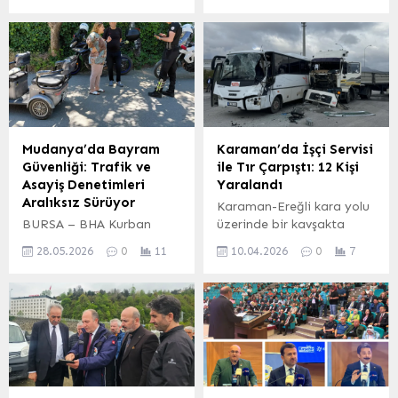
ilçesinde, ilçe
“Yalnız Değilsiniz: Devlet
muhtarlarının ve yeni
Kapısı Her Zaman Açık”
göreve başlayan
sloganıyla şiddet mağduru
Kaymakam Tuncay
kadınlara ve ihtiyaç duyan
Kaldırım’ın katılımıyla
tüm vatandaşlara
önemli bir tanışma ve
rehberlik etmeye devam
istişare toplantısı
ediyor. Bu önemli sosyal
düzenlendi. Tirebolu
destek mekanizması,
Mudanya’da Bayram
Karaman’da İşçi Servisi
Muhtarlar Derneği’nin ev
kadına yönelik şiddetle
Güvenliği: Trafik ve
ile Tır Çarpıştı: 12 Kişi
sahipliğinde gerçekleşen
mücadelede kilit bir rol
Asayiş Denetimleri
Yaralandı
etkinlik, mahallelerin ve
üstleniyor. Açık Kapı
Aralıksız Sürüyor
Karaman-Ereğli kara yolu
köylerin öncelikli
uygulaması kapsamında
BURSA – BHA Kurban
üzerinde bir kavşakta
sorunlarının ve çözüm
hizmet veren birim,
Bayramı tatilinin
meydana gelen trafik
önerilerinin konuşulduğu
şiddete...
28.05.2026
0
11
10.04.2026
0
7
başlamasıyla birlikte
kazasında, Organize
verimli bir platform oldu.
tatilcilerin akınına
Sanayi Bölgesi’ne işçi
Tirebolu 42 tesislerinde
uğrayan Mudanya’da,
taşıyan bir midibüs ile bir
düzenlenen kahvaltılı
emniyet ekipleri
tır çarpıştı. Kazada,
toplantıya çok sayıda
tarafından trafik ve asayiş
midibüsteki 10 işçi ve 2
muhtar katılım...
denetimleri sıkılaştırıldı.
sürücü olmak üzere
İlçe genelinde huzur ve
toplam 12 kişi yaralandı.
güven ortamını sağlamak
Olay yerine kısa sürede