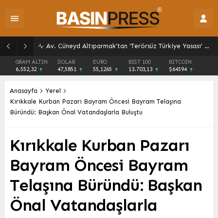
GRAM ALTIN
DOLAR
EURO
BIST 100
BITCOIN
6.552,32
47,5851
55,1265
13.703,13
$64594
Anasayfa
Yerel
Kırıkkale Kurban Pazarı Bayram Öncesi Bayram Telaşına
Büründü: Başkan Önal Vatandaşlarla Buluştu
Kırıkkale Kurban Pazarı
Bayram Öncesi Bayram
Telaşına Büründü: Başkan
Önal Vatandaşlarla