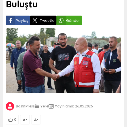
Buluştu
Paylaş
Tweetle
Gönder
BasınPress
Yerel
Yayınlama: 26.05.2026
A
A
+
-
0