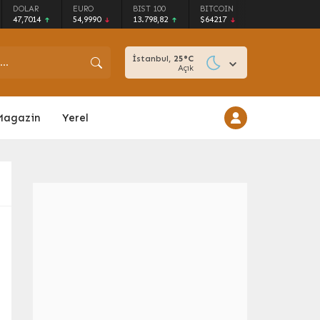
DOLAR
EURO
BIST 100
BITCOIN
47,7014
54,9990
13.798,82
$64217
İstanbul,
25
°C
Açık
Magazin
Yerel