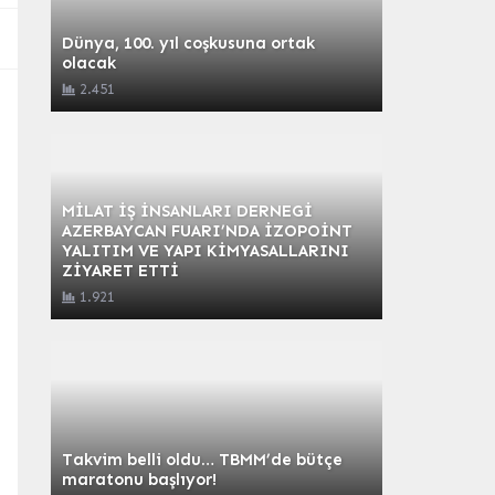
Dünya, 100. yıl coşkusuna ortak
olacak
2.451
MİLAT İŞ İNSANLARI DERNEGİ
AZERBAYCAN FUARI’NDA İZOPOİNT
YALITIM VE YAPI KİMYASALLARINI
ZİYARET ETTİ
1.921
Takvim belli oldu… TBMM’de bütçe
maratonu başlıyor!