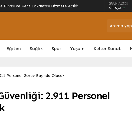
arı Sokak Oyunlarıyla Şenlendi: Gelenekler
GRAM ALTIN
6.505,41
Eğitim
Sağlık
Spor
Yaşam
Kültür Sanat
.911 Personel Görev Başında Olacak
venliği: 2.911 Personel
k