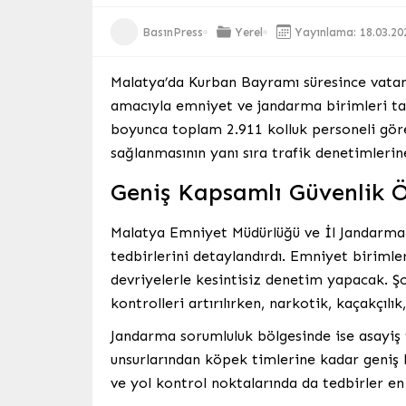
BasınPress
Yerel
Yayınlama: 18.03.20
Malatya’da Kurban Bayramı süresince vatan
amacıyla emniyet ve jandarma birimleri tar
boyunca toplam 2.911 kolluk personeli göre
sağlanmasının yanı sıra trafik denetimleri
Geniş Kapsamlı Güvenlik Ö
Malatya Emniyet Müdürlüğü ve İl Jandarma 
tedbirlerini detaylandırdı. Emniyet biriml
devriyelerle kesintisiz denetim yapacak. Şo
kontrolleri artırılırken, narkotik, kaçakçılı
Jandarma sorumluluk bölgesinde ise asayiş 
unsurlarından köpek timlerine kadar geniş 
ve yol kontrol noktalarında da tedbirler en