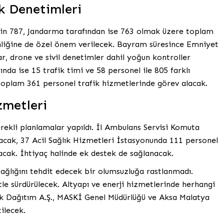
k Denetimleri
in 787, Jandarma tarafından ise 763 olmak üzere toplam
nliğine de özel önem verilecek. Bayram süresince Emniyet
r, drone ve sivil denetimler dahil yoğun kontroller
nda ise 15 trafik timi ve 58 personel ile 805 farklı
oplam 361 personel trafik hizmetlerinde görev alacak.
zmetleri
rekli planlamalar yapıldı. İl Ambulans Servisi Komuta
cak, 37 Acil Sağlık Hizmetleri İstasyonunda 111 personel
cak. İhtiyaç halinde ek destek de sağlanacak.
sağlığını tehdit edecek bir olumsuzluğa rastlanmadı.
e sürdürülecek. Altyapı ve enerji hizmetlerinde herhangi
ik Dağıtım A.Ş., MASKİ Genel Müdürlüğü ve Aksa Malatya
ilecek.