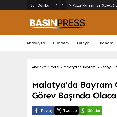
Giresun’da Yaz Kur’an Kursl
Son Dakika
Yeniden Canlandı
Anasayfa
Gündem
Dünya
Ekonomi
Anasayfa
Yerel
Malatya’da Bayram Güvenliği: 2
Malatya’da Bayram Gü
Görev Başında Olaca
Paylaş
Tweetle
Gönder