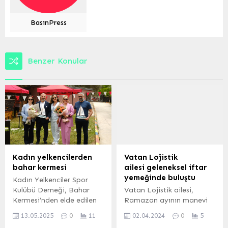
BasınPress
Benzer Konular
Kadın yelkencilerden
Vatan Lojistik
bahar kermesi
ailesi geleneksel iftar
yemeğinde buluştu
Kadın Yelkenciler Spor
Kulübü Derneği, Bahar
Vatan Lojistik ailesi,
Kermesi’nden elde edilen
Ramazan ayının manevi
geliri Ege Üniversitesi
atmosferinde bir araya
13.05.2025
0
11
02.04.2024
0
5
Çocuk Onkoloji Merkezi’ne
gelerek, geleneksel iftar