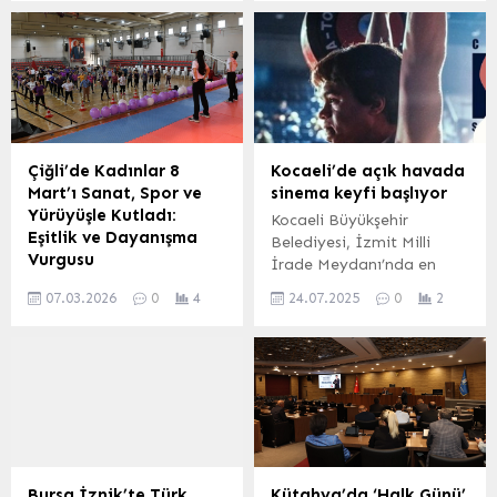
bağışlayacak.
yemeğini Hereke Marina
Cafe Restaurant’ta
gerçekleştirdi. Evren
KIZILTAŞ / KOCAELİ
(İGFA) – Vatan Lojistik
Yönetim Kurulu Başkanı
Mustafa Bölün, iftar
organizasyonunda yaptığı
Çiğli’de Kadınlar 8
Kocaeli’de açık havada
konuşmada Vatan Lojistik
Mart’ı Sanat, Spor ve
sinema keyfi başlıyor
ailesinin bir araya
Yürüyüşle Kutladı:
Kocaeli Büyükşehir
gelmesinin ve birlikte bu
Eşitlik ve Dayanışma
Belediyesi, İzmit Milli
özel zamanı paylaşmanın
Vurgusu
İrade Meydanı’nda en
çok önemli olduğunu
Çiğli Belediyesi, 8 Mart
sevilen filmlerin ücretsiz
söyledi....
07.03.2026
0
4
24.07.2025
0
2
Dünya Kadınlar Günü'nü
gösterimini
dolu dolu geçirmek
gerçekleştirecek. KOCAELİ
amacıyla ilçede bir dizi
(İGFA) – Koceli Büyükşehir
anlamlı etkinlik düzenledi.
Belediyesi, “Açık Havada
Kadınların sanatsal
Sinema Keyfi” ile yaz
üretimlerini, sporla
akşamlarına renk katacak.
buluşmalarını ve eşitlik
İzmit Milli İrade
taleplerini öne çıkaran bu
Meydanı’nda
etkinlikler, Çiğli'de güçlü
gerçekleştirilecek yerli
Bursa İznik’te Türk
Kütahya’da ‘Halk Günü’