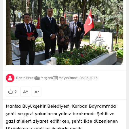
BasınPress
Yaşam
Yayınlama: 06.06.2025
A
A
+
-
0
Manisa Büyükşehir Belediyesi, Kurban Bayramı’nda
şehit ve gazi yakınlarını yalnız bırakmadı. Şehit ve
gazi aileleri ziyaret edilirken, şehitlikte düzenlenen
törenle aziz şehitler dualarla anıldı.