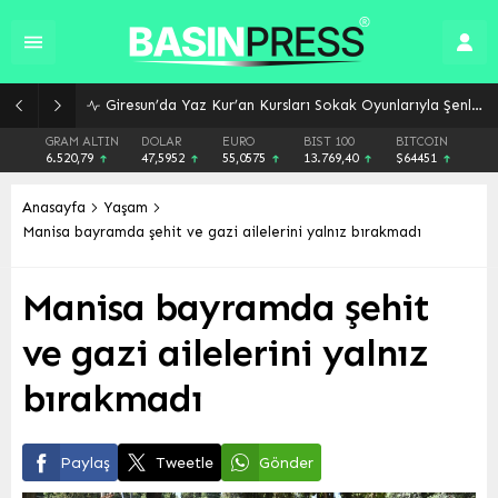
Giresun’da Yaz Kur’an Kursları Sokak Oyunlarıyla Şenlendi: Gelenekler Yeniden Canlandı
GRAM ALTIN
DOLAR
EURO
BIST 100
BITCOIN
6.520,79
47,5952
55,0575
13.769,40
$64451
Anasayfa
Yaşam
Manisa bayramda şehit ve gazi ailelerini yalnız bırakmadı
Manisa bayramda şehit
ve gazi ailelerini yalnız
bırakmadı
Paylaş
Tweetle
Gönder