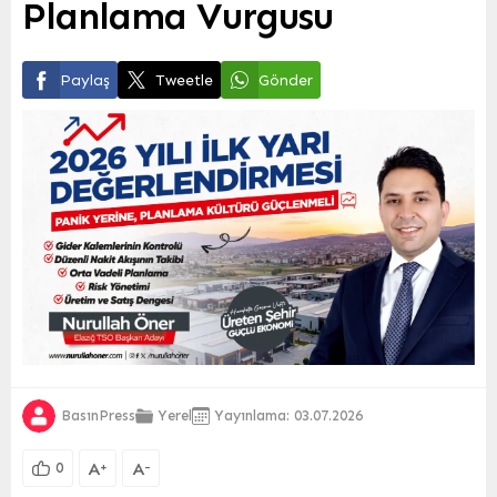
Planlama Vurgusu
Paylaş
Tweetle
Gönder
BasınPress
Yerel
Yayınlama: 03.07.2026
A
A
+
-
0