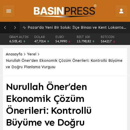
Pazar’da Yeni Bir Soluk: İlçe Binası ve Kent Lokantası Hizmete Açıldı
GRAM ALTIN
DOLAR
EURO
BIST 100
BITCOIN
6.505,41
47,7014
54,9990
13.798,82
$64217
Anasayfa
Yerel
Nurullah Öner’den Ekonomik Çözüm Önerileri: Kontrollü Büyüme
ve Doğru Planlama Vurgusu
Nurullah Öner’den
Ekonomik Çözüm
Önerileri: Kontrollü
Büyüme ve Doğru