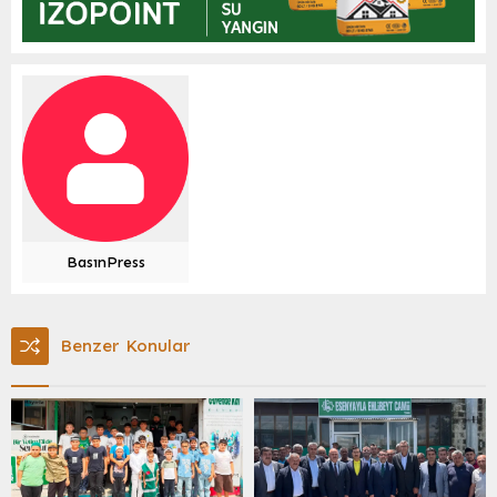
BasınPress
Benzer Konular