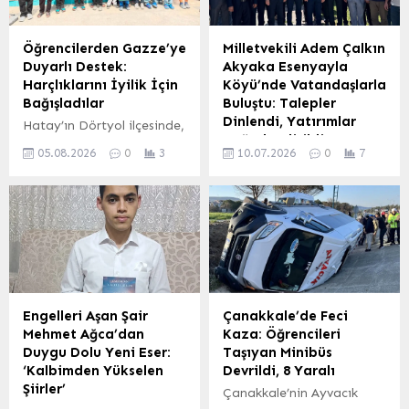
Öğrencilerden Gazze’ye
Milletvekili Adem Çalkın
Duyarlı Destek:
Akyaka Esenyayla
Harçlıklarını İyilik İçin
Köyü’nde Vatandaşlarla
Bağışladılar
Buluştu: Talepler
Dinlendi, Yatırımlar
Hatay’ın Dörtyol ilçesinde,
Değerlendirildi
minik yürekler Gazze’deki
05.08.2026
0
3
10.07.2026
0
7
ihtiyaç sahipleri için
Kars’ın Akyaka ilçesine
anlamlı bir iyilik hareketi
bağlı Esenyayla Köyü’nde
başlattı. İlçe Müftülüğü’ne
Milletvekili Adem Çalkın ve
bağlı Kur’an kursu
beraberindeki heyet, köy
öğrencileri, topladıkları
sakinleriyle bir araya
yardımları Dörtyol Nezir
geldi. Gerçekleştirilen
Derneği Temsilciliği’ne
ziyarette, vatandaşların
ulaştırdı. Bu davranış,
talep ve önerileri samimi
küçük yaşta kazanılan
bir ortamda dinlendi.
Engelleri Aşan Şair
Çanakkale’de Feci
paylaşma, yardımlaşma
Buluşmada, bölgenin
Mehmet Ağca’dan
Kaza: Öğrencileri
ve kardeşlik bilincinin en
mevcut ihtiyaçları, devam
Duygu Dolu Yeni Eser:
Taşıyan Minibüs
güzel örneklerinden biri
eden yatırımlar ve
‘Kalbimden Yükselen
Devrildi, 8 Yaralı
olarak öne çıktı. Kur’an
gelecekte hayata
Şiirler’
Çanakkale’nin Ayvacık
kursu yetkilileri,
geçirilmesi planlanan