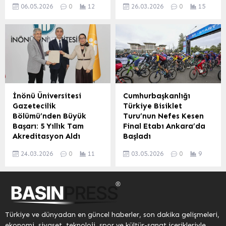
Osmaniye’den çıkan genç
İlçesinde Trafik Kazası: 8
öğrencilerin Gazze’de
projeler üzerine kapsamlı
06.05.2026
0
12
26.03.2026
0
15
şair Mehmet Ağca, üçüncü
Yaralı Çanakkale’nin
yaşanan...
değerlendirmeler yapıldı.
şiir kitabıyla okurlarının
Ayvacık ilçesinde
Milletvekili Adem Çalkın,
karşısına çıktı. Daha
meydana gelen trafik
vatandaşlarla düzenli
önceki çalışmaları ‘Sessiz
kazasında, öğrencileri
olarak...
Düşler’ ve ‘Engelsiz
taşıyan bir minibüsün
Ruhunun Şiirleri’ ile
devrilmesi sonucu 8 kişi
adından söz ettiren Ağca,
yaralandı. Kaza, Ayvacık
yeni eseri ‘Kalbimden
ilçesinden Çanakkale
Yükselen Şiirler’ ile duygu
istikametine seyreden
İnönü Üniversitesi
Cumhurbaşkanlığı
yüklü dizelerini bir araya
Birol G. yönetimindeki
Gazetecilik
Türkiye Bisiklet
getirdi. Kitap, şairin iç
minibüsün, Güzelyalı
Bölümü’nden Büyük
Turu’nun Nefes Kesen
dünyasını, hayat
köyünden ana yola çıkış
Başarı: 5 Yıllık Tam
Final Etabı Ankara’da
deneyimlerini ve kalbinde
yapan Belma G.
Akreditasyon Aldı
Başladı
biriktirdiği derin duyguları
idaresindeki SUV tipi
Malatya’da bulunan İnönü
Bu yıl 61.’si düzenlenen
samimi...
araçla çarpışmasıyla
24.03.2026
0
11
03.05.2026
0
9
Üniversitesi Gazetecilik
Cumhurbaşkanlığı Türkiye
meydana geldi. Kaza
Bölümü, İletişim
Bisiklet Turu’nun (Tour of
Anı...
Araştırmaları Derneği
Türkiye) heyecan dolu
(İLAD) tarafından
final etabı, başkent
yürütülen akreditasyon
Ankara’da start aldı.
sürecinde en üst düzey
Cumhurbaşkanlığı
Türkiye ve dünyadan en güncel haberler, son dakika gelişmeleri,
olan 5 yıllık tam
Külliyesi’nin görkemli
ekonomi, siyaset, teknoloji, spor ve kültür-sanat içerikleriyle