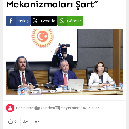
Mekanizmaları Şart”
Paylaş
Tweetle
Gönder
BasınPress
Gündem
Yayınlama: 04.06.2026
A
A
+
-
0