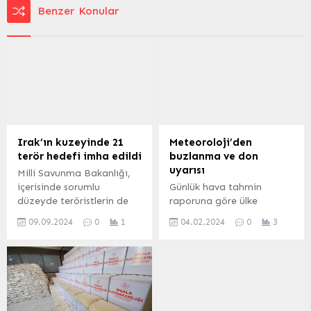
Benzer Konular
Irak’ın kuzeyinde 21
Meteoroloji’den
terör hedefi imha edildi
buzlanma ve don
uyarısı
Milli Savunma Bakanlığı,
içerisinde sorumlu
Günlük hava tahmin
düzeyde teröristlerin de
raporuna göre ülke
bulunduğu 21 hedefin
genelinin parçalı ve çok
09.09.2024
0
1
04.02.2024
0
3
imha edildiğini duyurdu. 9
bulutlu, iç ve doğu
Eylül 2024, 10:29
kesimlerde yer yer pus ve
yayınlandı ANKARA-BHA
sis ile birlikte buzlanma ve
Milli Savunma Bakanlığı,
don olayı bekleniyor.
Irak’ın kuzeyindeki
Doğu Karadeniz’in iç
Metina, Gara, Hakurk ve
kesimleri ile Doğu