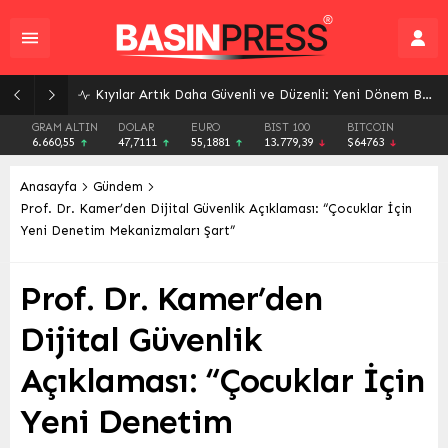
Rize Pazar’da Tarihi An: Öğretmen İlhan Aslan Kültür Merkezi’nin İnşasına Başlandı
GRAM ALTIN
DOLAR
EURO
BIST 100
BITCOIN
6.660,55
47,7111
55,1881
13.779,39
$64763
Anasayfa
Gündem
Prof. Dr. Kamer’den Dijital Güvenlik Açıklaması: “Çocuklar İçin
Yeni Denetim Mekanizmaları Şart”
Prof. Dr. Kamer’den
Dijital Güvenlik
Açıklaması: “Çocuklar İçin
Yeni Denetim