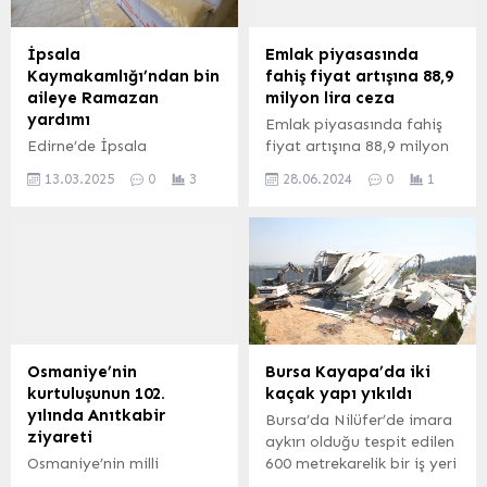
Kandil bölgelerine
Anadolu’nun kuzey ve
düzenlenen hava
doğusunda çığ tehlikesi
operasyonunda 21 terör
bulunuyor. ANKARA (İGFA)
İpsala
Emlak piyasasında
hedefinin yok...
– Meteoroloji Genel
Kaymakamlığı’ndan bin
fahiş fiyat artışına 88,9
Müdürlüğü, 4 Şubat Pazar
aileye Ramazan
milyon lira ceza
gününe...
yardımı
Emlak piyasasında fahiş
Edirne’de İpsala
fiyat artışına 88,9 milyon
Kaymakamlığı, Ramazan
lira ceza Ankara-BHA
13.03.2025
0
3
28.06.2024
0
1
ayı kapsamında 1000
Ticaret Bakanlığı, Ekim
aileye gıda kolisi ve 5’er
2023’ten bu yana konut
kilo İpsala pirinci
ilan fiyatlarında aşırı artış
dağıtımına başladı.
yaparak piyasayı ve
serbest rekabeti bozan,
tüketici mağduriyetine yol
açan toplam 889 emlak
işletmesine 88 milyon 900
bin lira idari para cezası
Osmaniye’nin
Bursa Kayapa’da iki
verdi. Bakanlık tarafından
kurtuluşunun 102.
kaçak yapı yıkıldı
yapılan yazılı açıklamada,
yılında Anıtkabir
Bursa’da Nilüfer’de imara
emlak...
ziyareti
aykırı olduğu tespit edilen
Osmaniye’nin milli
600 metrekarelik bir iş yeri
mücadele zaferinin 102.
ve 35 metrekarelik çelik