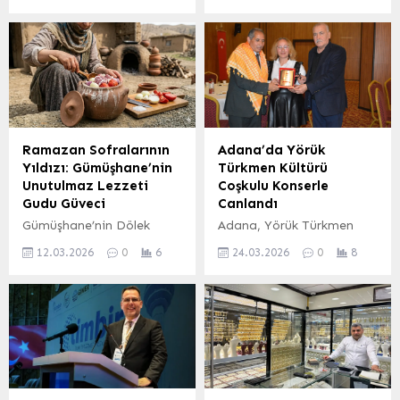
açıkladı. Türkiye genelinde
(ATB) yönetici ve
doğurganlık hızındaki
personelinden oluşan bir
düşüş eğiliminin sürdüğü
heyet, bölgenin en önemli
verilerde, ülkenin
geçim kaynaklarından biri
doğusundaki Kars ve çevre
olan çayın işlendiği Efor
illerindeki doğum sayıları
Çay Fabrikası’nı ziyaret
dikkat çekti. Doğu
etti. Ziyaret, ATB’nin üye
Anadolu Bölgesi’nde yer
ziyaretleri kapsamında
Ramazan Sofralarının
Adana’da Yörük
alan Ağrı, Kars, Iğdır ve
Arhavi ilçesindeki
Yıldızı: Gümüşhane’nin
Türkmen Kültürü
Ardahan illerinde 2025
fabrikada gerçekleştirildi.
Unutulmaz Lezzeti
Coşkulu Konserle
yılında dünyaya gelen
Artvin Ticaret Borsası
Gudu Güveci
Canlandı
bebeklerin sayıları ve
Yönetim Kurulu Başkanı
Gümüşhane’nin Dölek
Adana, Yörük Türkmen
bölgedeki demografik
Osman Akyürek, Meclis
Köyü, Ramazan ayının
kültürünün tanıtılması
yapıya...
Başkanı Ömer Hacıoğlu ve
12.03.2026
0
6
24.03.2026
0
8
bereketini ve manevi
amacıyla düzenlenen
beraberindeki heyet,
atmosferini yansıtan özel
muhteşem bir halk
fabrikanın faaliyetlerini...
bir lezzetle sofraları
konserine ev sahipliği
şenlendiriyor: Gudu
yaptı. 23 Mart 2026
Güveci. Yıllardır süregelen
akşamı Yüreğir Belediyesi
bu geleneksel tat,
Atatürk Kültür Merkezi‘nde
bölgenin en özgün yöresel
gerçekleşen etkinlik,
yemeklerinden biri olarak
katılımcılara unutulmaz