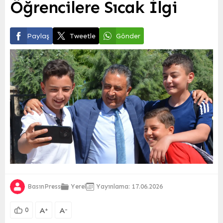
Öğrencilere Sıcak İlgi
Paylaş
Tweetle
Gönder
BasınPress
Yerel
Yayınlama: 17.06.2026
A
A
+
-
0