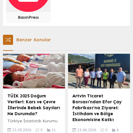
BasınPress
Benzer Konular
TÜİK 2025 Doğum
Artvin Ticaret
Verileri: Kars ve Çevre
Borsası’ndan Efor Çay
İllerinde Bebek Sayıları
Fabrikası’na Ziyaret:
Ne Durumda?
İstihdam ve Bölge
Ekonomisine Katkı
Türkiye İstatistik Kurumu
Vurgusu
(TÜİK), 2025 yılına ait
22.05.2026
0
11
23.06.2026
0
6
canlı doğum istatistiklerini
Artvin Ticaret Borsası