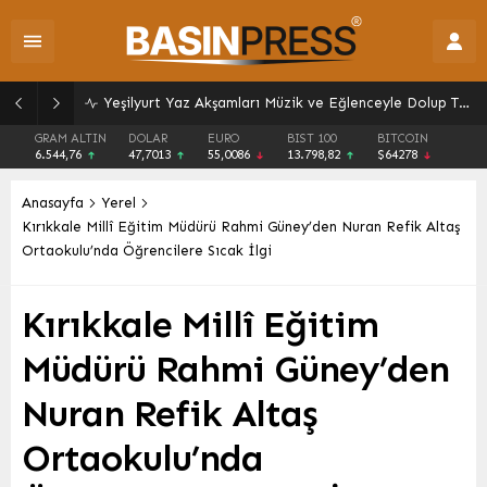
Yeşilyurt Yaz Akşamları Müzik ve Eğlenceyle Dolup Taştı: Tüm Mahalleler Coşkuyla Buluştu
GRAM ALTIN
DOLAR
EURO
BIST 100
BITCOIN
6.544,76
47,7013
55,0086
13.798,82
$64278
Anasayfa
Yerel
Kırıkkale Millî Eğitim Müdürü Rahmi Güney’den Nuran Refik Altaş
Ortaokulu’nda Öğrencilere Sıcak İlgi
Kırıkkale Millî Eğitim
Müdürü Rahmi Güney’den
Nuran Refik Altaş
Ortaokulu’nda