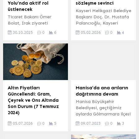
Yolu’nda aktif rol
sözleşme sevinci
üstlenecek
Kayseri Melikgazi Belediye
Ticaret Bakanı Ömer
Başkanı Doç. Dr. Mustafa
Bolat, Irak ziyareti
Palancıoğlu, Kayseri
kapsamında Irak Ticaret
Büyükşehir Belediyesi,
30.10.2025
0
6
05.02.2026
0
4
Bakanı Etir Davud Selman
Melikgazi Belediyesi,
El-Greyri ile yaptığı
Kocasinan Belediyesi ve
görüşmede, Türkiye’nin
Talas Belediyesi ile
Kalkınma Yolu Projesi
Hizmet-İş Sendikası
başta olmak üzere iki ülke
arasında yürütülen
arasındaki ticari ve
görüşmeler sonucunda
ekonomik ilişkilerin
imzalanan Toplu İş
güçlendirilmesi konusunda
Sözleşmesini işçilerle
kararlılığını vurguladı.
kutladı. KAYSERİ (İGFA) –
Altın Fiyatları
Manisa’da ana arıların
ANKARA (İGFA) – Ticaret
Kayseri Melikgazi
Güncellendi: Gram,
dağıtımına devam
Bakanı Prof. Dr. Ömer
Belediyesi İnecik
Çeyrek ve Ons Altında
Manisa Büyükşehir
Bolat, Bağdat Türk İhraç
Tesislerinde çalışan Çevre
Son Durum (7 Temmuz
Belediyesi, geçtiğimiz
Ürünleri Fuarı, Türkiye–
Koruma, Veterinerlik, Sıfır
2024)
aylarda Gölmarmara ilçesi
Irak...
Atık, Ulaşım ve Makine
Ankara’dan alınan son
Hıroğlu Mahallesi’nde
İkmal çalışanları...
05.07.2026
0
5
09.07.2023
0
3
bilgilere göre, 7 Temmuz
hizmete alınan Arıcılık
2024 Pazar günü itibarıyla
Eğitim ve Ana Arı Üretim
altın piyasasındaki güncel
Merkezi’nin kendi üretimi