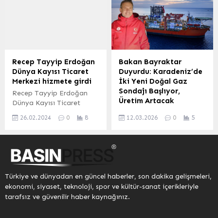
satış fiyatları şöyle
olan ana arılar, üreticilerle
şekillendi: Gram ve Çeyrek
buluşmaya devam ediyor.
Altın Fiyatları Gram altın
MANİSA (İGFA) –
6.277,78 TL‘den işlem
Manisa’da 50 üreticiye 500
görürken, çeyrek altın
ana arının dağıtıldığı
10.348,00 TL‘ye ulaştı.
programa Genel Sekreter
Recep Tayyip Erdoğan
Bakan Bayraktar
Yatırımcıların yakından
Yardımcısı Ali Öztozlu da
Dünya Kayısı Ticaret
Duyurdu: Karadeniz’de
takip ettiği yarım altın
katıldı. Manisa Büyükşehir
Merkezi hizmete girdi
İki Yeni Doğal Gaz
20.652,00 TL, tam altın ise
Belediyesi tarafından
Sondajı Başlıyor,
Recep Tayyip Erdoğan
41.093,47 TL seviyesinde
Gölmarmara...
Üretim Artacak
Dünya Kayısı Ticaret
kaydedildi. Cumhuriyet...
Merkezi’ne ziyarette
Enerji ve Tabii Kaynaklar
26.02.2024
0
8
12.03.2026
0
5
bulunan Malatya
Bakanı Alparslan
Büyükşehir Belediye
Bayraktar, Türkiye’nin
Başkanı Selahattin Gürkan
enerji bağımsızlığı
“Büyükşehir Belediyesi
yolunda önemli adımlar
olarak her türlü imkânı
attığını duyurdu.
esnaf arkadaşlarımızın
Ramazan Bayramı ve
Türkiye ve dünyadan en güncel haberler, son dakika gelişmeleri,
lehine kullanacağız.
nisan ayı içerisinde
ekonomi, siyaset, teknoloji, spor ve kültür-sanat içerikleriyle
Vatandaşlarımız müsterih
Karadeniz’de iki yeni
tarafsız ve güvenilir haber kaynağınız.
olsun vatandaşlarımızın
sondaj çalışmasının
huzuru, sağlığı ve işlerinin
başlatılacağını bildiren