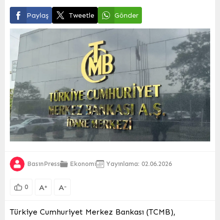
Paylaş
Tweetle
Gönder
BasınPress
Ekonomi
Yayınlama: 02.06.2026
A
A
+
-
0
Türkiye Cumhuriyet Merkez Bankası (TCMB),