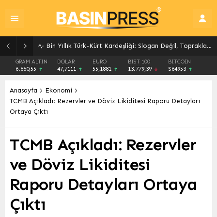
Bin Yıllık Türk-Kürt Kardeşliği: Slogan Değil, Toprakların Gerçeği
GRAM ALTIN
DOLAR
EURO
BIST 100
BITCOIN
6.660,55
47,7111
55,1881
13.779,39
$64953
Anasayfa
Ekonomi
TCMB Açıkladı: Rezervler ve Döviz Likiditesi Raporu Detayları
Ortaya Çıktı
TCMB Açıkladı: Rezervler
ve Döviz Likiditesi
Raporu Detayları Ortaya
Çıktı