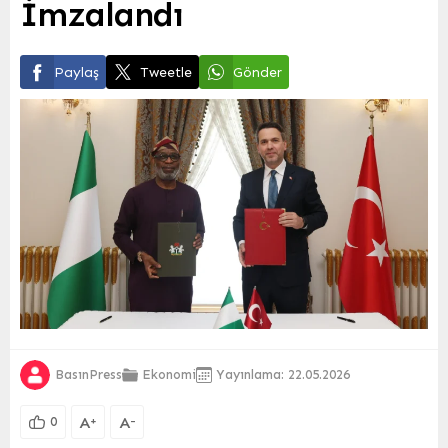
İmzalandı
Paylaş
Tweetle
Gönder
BasınPress
Ekonomi
Yayınlama: 22.05.2026
A
A
+
-
0