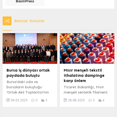
BasınPress
Benzer Konular
Bursa iş dünyası ortak
Mısır menşeli tekstil
paydada buluştu
ithalatına dampinge
karşı önlem
Bursa’daki oda ve
borsaların buluştuğu
Ticaret Bakanlığı, Mısır
‘Ortak Akıl Toplantısı’nın
menşeli sentetik filament
24.’sü Bursa Ticaret ve
iplikten dokunmuş
09.03.2025
0
3
28.08.2025
0
4
Sanayi Odası’nın (BTSO)
mensucat ithalatına
referans eğitim merkezi
yönelik dampinge karşı
olarak Türkiye’ye
önlem uygulamasını