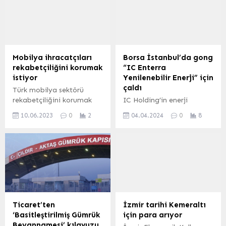
kazandırdığı Bursa
genişletti. Bugünkü Resmi
Business School’da
Gazete’de yayımlanan
gerçekleştirildi.
tebliğle, Çin Halk
Cumhuriyeti için geçerli
olan önlemler Mısır’a da
yayıldı. ANKARA (İGFA) –
Mobilya ihracatçıları
Borsa İstanbul’da gong
Ticaret Bakanlığı, Mısır
rekabetçiliğini korumak
“IC Enterra
menşeli “sentetik filament
istiyor
Yenilenebilir Enerji” için
iplikten dokunmuş
çaldı
Türk mobilya sektörü
mensucat (giyim için
rekabetçiliğini korumak
IC Holding’in enerji
olanlar)” ithalatına karşı
için iş birliği ve adil ticaret
sektöründeki uzmanlığını
dampinge yönelik...
10.06.2023
0
2
04.04.2024
0
8
koşullarının sağlanmasını
taşıyan IC Enterra
istiyor. İZMİR (İGFA) –
Yenilenebilir Enerji, Borsa
Ege Mobilya Kağıt ve
İstanbul’da düzenlenen
Orman Ürünleri
gong törenin ardından
İhracatçıları Birliği
ENTRA koduyla işlem
Başkanı Ali Fuat Gürle,
görmeye başladı. Törende
Mobilya Çalışma Komitesi
konuşan IC Holding
Başkanı Ahmet Müjdat
CEO’su Murad Bayar,
Kemer, EİB Genel Sekreter
“Grubumuz IC Enterra ile
Ticaret’ten
İzmir tarihi Kemeraltı
Yardımcısı Serap Ünal,
birlikte Borsa İstanbul’a ilk
‘Basitleştirilmiş Gümrük
için para arıyor
EİB Tarım 2 Şube Şefi
adımını atmış oldu. Bize
Beyannamesi’ kılavuzu