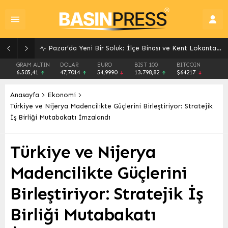
Pazar’da Yeni Bir Soluk: İlçe Binası ve Kent Lokantası Hizmete Açıldı
GRAM ALTIN
DOLAR
EURO
BIST 100
BITCOIN
6.505,41
47,7014
54,9990
13.798,82
$64217
Anasayfa
Ekonomi
Türkiye ve Nijerya Madencilikte Güçlerini Birleştiriyor: Stratejik
İş Birliği Mutabakatı İmzalandı
Türkiye ve Nijerya
Madencilikte Güçlerini
Birleştiriyor: Stratejik İş
Birliği Mutabakatı