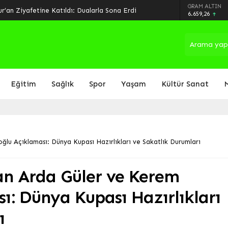
arında Son Perde: Havalimanı Eylül’de, Çevre
GRAM ALTIN
6.659,26
Eğitim
Sağlık
Spor
Yaşam
Kültür Sanat
lu Açıklaması: Dünya Kupası Hazırlıkları ve Sakatlık Durumları
an Arda Güler ve Kerem
ı: Dünya Kupası Hazırlıkları
ı