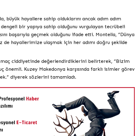
a, büyük hayallere sahip olduklarını ancak adım adım
un dengeli bir yapıya sahip olduğunu vurgulayan tecrübeli
masını başarıyla geçmek olduğunu ifade etti. Montella, “Dünya
Biz de hayallerimize ulaşmak için her adımı doğru şekilde
i maç ciddiyetinde değerlendirdiklerini belirterek, “Bizim
nuç önemli. Kuzey Makedonya karşısında farklı isimler görev
ek.” diyerek sözlerini tamamladı.