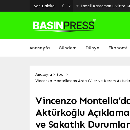
Malatya’da Ulaşım Yatırıml
Son Dakika
Yolu Ekim’de Açılıyor
Anasayfa
Gündem
Dünya
Ekonomi
Anasayfa
Spor
Vincenzo Montella’dan Arda Güler ve Kerem Aktürkoğ
Vincenzo Montella’d
Aktürkoğlu Açıklamas
ve Sakatlık Durumlar