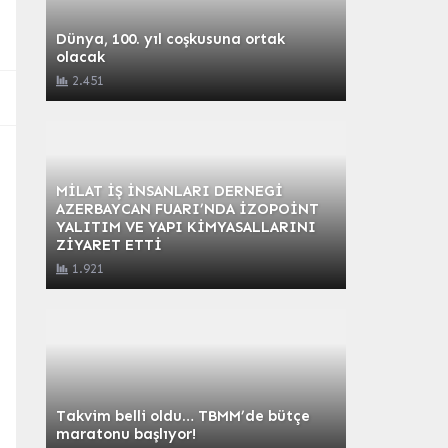
Dünya, 100. yıl coşkusuna ortak
olacak
2.451
MİLAT İŞ İNSANLARI DERNEGİ
AZERBAYCAN FUARI’NDA İZOPOİNT
YALITIM VE YAPI KİMYASALLARINI
ZİYARET ETTİ
1.921
Takvim belli oldu… TBMM’de bütçe
maratonu başlıyor!