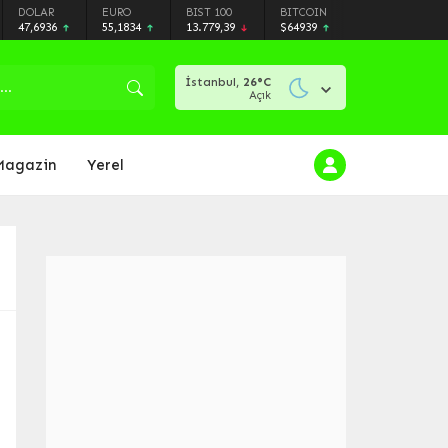
DOLAR
EURO
BIST 100
BITCOIN
47,6936
55,1834
13.779,39
$64939
İstanbul,
26
°C
Açık
Magazin
Yerel