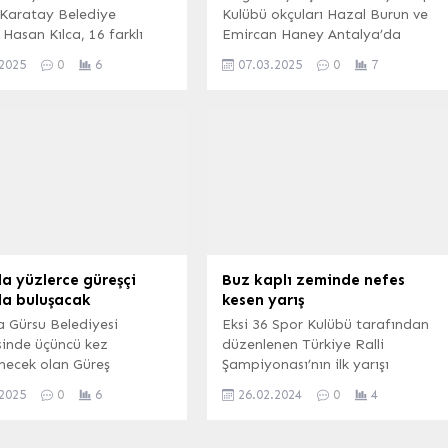
e Karatay Belediye
Kulübü okçuları Hazal Burun ve
Hasan Kılca, 16 farklı
Emircan Haney Antalya’da
 spor imkanı sunacak olan
gerçekleştirilen Milli takım
.2025
0
6
07.03.2025
0
7
 Spor Merkezi’nin yapım
seçmelerinde başarılı olarak 2025
arını inceledi. KONYA
yılında A Milli takımda forma
 Konya’da Karatay
giymeye hak kazandı.
si tarihinin en yüksek
yatırımı olan Karatay
rkezi’nin inşaatı tüm
sürüyor. İlçeye yeni bir
merkezi kazandıracak
a yüzlerce güreşçi
Buz kaplı zeminde nefes
da buluşacak
kesen yarış
a Gürsu Belediyesi
Eksi 36 Spor Kulübü tarafından
inde üçüncü kez
düzenlenen Türkiye Ralli
necek olan Güreş
Şampiyonası’nın ilk yarışı
sı’nda Gürsu’nun Şehit
Sarıkamış Rallisi, 23-25 Şubat
.2025
0
6
26.02.2024
0
4
Cüneyt Yıldız anılacak.
tarihlerinde Kars’ta
neyt Yıldız U-15 Güreş
gerçekleştirildi. KARS (İGFA) –
sı 28 Aralık Pazar günü
Kars Valiliği, Kars Belediyesi,