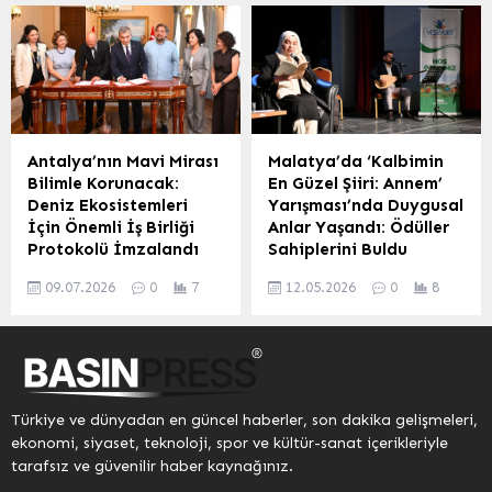
Fuzuli Caddesi’nin...
planlanan yeni sosyal
bulunmadığı belirtilirken,
tesis, şehrin buluşma
özellikle hayvancılığın
noktası olmaya
yoğun olduğu Kars ve
hazırlanıyor. Ferah
çevresinde kemirgenlerle
kullanım alanları ve
temas konusunda dikkatli
samimi atmosferiyle öne
olunması gerektiği
çıkan tesis, hem
vurgulandı. Dünya
Antalya’nın Mavi Mirası
Malatya’da ‘Kalbimin
Aksaraylılara hem de
genelinde artan viral
Bilimle Korunacak:
En Güzel Şiiri: Annem’
Selçuklu Külliyesi’ni ziyaret
hastalık haberleri üzerine
Deniz Ekosistemleri
Yarışması’nda Duygusal
eden misafirlere keyifli bir
vatandaşları bilgilendiren
İçin Önemli İş Birliği
Anlar Yaşandı: Ödüller
ortam sunacak. İç
Kars Veteriner Hekimleri
Protokolü İmzalandı
Sahiplerini Buldu
dekorasyon çalışmalarının
Odası, “Tek Sağlık”
Antalya Valiliği’nin
Malatya Kongre ve Kültür
son aşamaya geldiği
yaklaşımı çerçevesinde
09.07.2026
0
7
12.05.2026
0
8
öncülüğünde hayata
Merkezi Kemal Sunal
tesiste, konforlu...
önemli bir duyuru
geçirilen Antalya Mavi
Salonu, ‘Kalbimin En Güzel
yayımladı. Sağlık
Akdeniz İnisiyatifi
Şiiri: Annem’ adlı
Bakanlığı’nın 12 Mayıs
kapsamında, kentin
yarışmaya ev sahipliği
2026...
denizel ve sucul
yaptı. Vatandaşların
ekosistemlerini korumaya
yoğun ilgi gösterdiği
Türkiye ve dünyadan en güncel haberler, son dakika gelişmeleri,
yönelik önemli bir adım
programda, okunan şiirler
ekonomi, siyaset, teknoloji, spor ve kültür-sanat içerikleriyle
atıldı. Antalya Valiliği ile
ve seslendirilen eserler
tarafsız ve güvenilir haber kaynağınız.
Deniz Yaşamını Koruma
katılımcılara duygu dolu