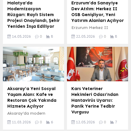
Malatya’da
Erzurum’da Sanayiye
Modernizasyon
Dev Atılım: Merkez II
Rüzgarı: Raylı Sistem
OSB Genişliyor, Yeni
Projesi Onaylandı, Şehir
Yatırım Alanları Açılıyor
Yeniden İnşa Ediliyor
Erzurum Merkez II
Malatya Büyükşehir
Organize Sanayi Bölgesi
14.05.2026
0
8
22.05.2026
0
8
Belediye Meclisi’nin Mayıs
(OSB), T.C. Sanayi ve
ayı toplantısında,
Teknoloji Bakanlığı
Belediye Başkanı Sami Er,
koordinasyonunda
şehrin deprem sonrası
yürütülen çalışmalarla
toparlanma sürecini ve
önemli bir genişleme
geleceğe yönelik
sürecine girdi. Yaklaşık 244
vizyonunu paylaştı. Er,
hektarlık ek alanın OSB
Malatya’nın modern ve
sınırlarına dahil edilmesi
dirençli bir yapıya
için resmi süreç başlatıldı.
Aksaray’a Yeni Sosyal
Kars Veteriner
kavuştuğunu belirterek,
Bu stratejik adım,
Yaşam Alanı: Kafe ve
Hekimleri Odası’ndan
şehrin emin adımlarla
bölgedeki artan yatırım
Restoran Çok Yakında
Hantavirüs Uyarısı:
ayağa kalktığını vurguladı.
taleplerini karşılamak ve
Hizmete Açılıyor
Panik Yerine Tedbir
Şehrin Fiziksel Dönüşümü
sanayi üretimini daha da
Vurgusu
Aksaray’da modern
Başkan Er, şehirdeki
güçlendirmek amacıyla
mimariyle inşa edilen ve
KARS – Türkiye’de henüz
önemli fiziksel dönüşüm
atılıyor. Genişleme...
11.03.2026
0
6
12.05.2026
0
7
kısa süre içerisinde
doğrulanmış bir
projelerine dikkat çekti.
hizmete açılması
Hantavirüs vakası