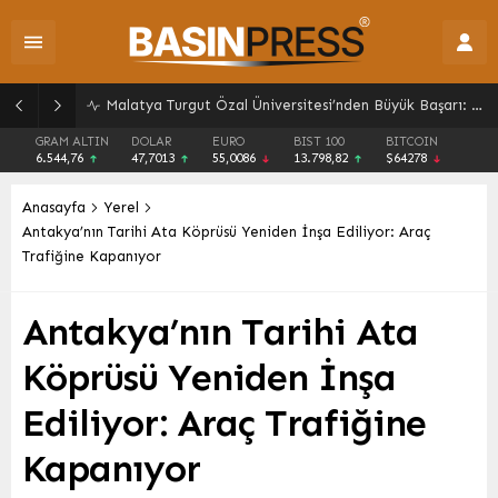
Malatya Turgut Özal Üniversitesi’nden Büyük Başarı: Kurumsal Akreditasyon Belgesi’ni Aldı
GRAM ALTIN
DOLAR
EURO
BIST 100
BITCOIN
6.544,76
47,7013
55,0086
13.798,82
$64278
Anasayfa
Yerel
Antakya’nın Tarihi Ata Köprüsü Yeniden İnşa Ediliyor: Araç
Trafiğine Kapanıyor
Antakya’nın Tarihi Ata
Köprüsü Yeniden İnşa
Ediliyor: Araç Trafiğine
Kapanıyor