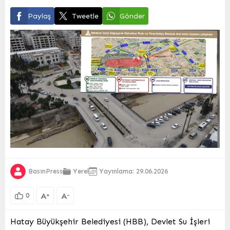
Paylaş
Tweetle
Gönder
BasınPress
Yerel
Yayınlama: 29.06.2026
A
A
+
-
0
Hatay Büyükşehir Belediyesi (HBB), Devlet Su İşleri