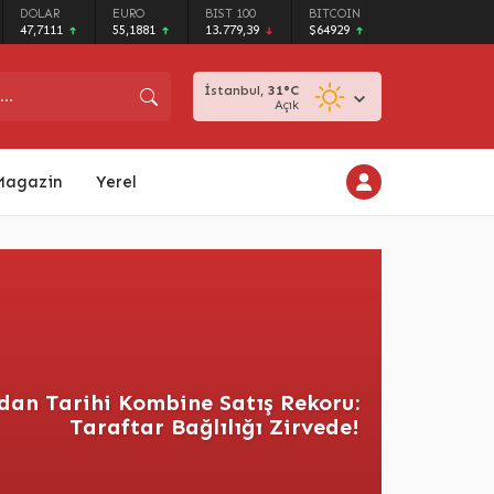
DOLAR
EURO
BIST 100
BITCOIN
47,7111
55,1881
13.779,39
$64929
İstanbul,
31
°C
Açık
Magazin
Yerel
dan Tarihi Kombine Satış Rekoru:
Taraftar Bağlılığı Zirvede!