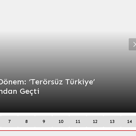
Dönem: ‘Terörsüz Türkiye’
’ndan Geçti
7
8
9
10
11
12
13
14