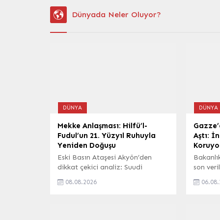
Dünyada Neler Oluyor?
DÜNYA
DÜNYA
Mekke Anlaşması: Hilfü’l-
Gazze’d
Fudul’un 21. Yüzyıl Ruhuyla
Aştı: 
Yeniden Doğuşu
Koruyo
Eski Basın Ataşesi Akyön’den
Bakanlı
dikkat çekici analiz: Suudi
son veri
Arabistan, Türkiye ve Pakistan
Şeridi’n
08.08.2026
06.08
arasında imzalanan ‘Mekke
nedeniy
Anlaşması’, sadece bir siyasi
sayısı 7
belge olmanın ötesinde, adalet
Bölgede
ve dayanışma ruhunu 21. yüzyıla
vahamet