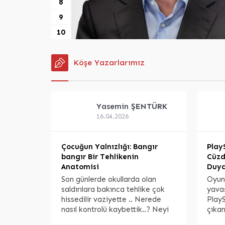
8
9
10
Köşe Yazarlarımız
Yasemin
ŞENTÜRK
16.04.2026
Çocuğun Yalnızlığı: Bangır
Play
bangır Bir Tehlikenin
Cüzd
Anatomisi
Duya
n’ der…
in tam
Son günlerde okullarda olan
Oyun
larında
saldırılara bakınca tehlike çok
yavaş
n Necmi
hissedilir vaziyette .. Nerede
Play
nasıl kontrolü kaybettik..? Neyi
çıkan
aleme
eksik neyi aşırı verdik? Her
tart