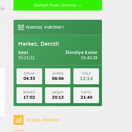
Detaylı Puan Durumu →
üle
Namaz Vakitleri
Merkez, Denizli
Saat
İkindiye Kalan
15:21:33
01:40:27
İMSAK
GÜNEŞ
ÖĞLE
13:14
04:33
06:06
İKİNDİ
AKŞAM
YATSI
17:02
20:13
21:40
Kripto Paralar