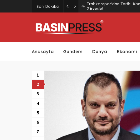
Trabzonspor’dan Tarihi Kom
Son Dakika
Zirvede!
Anasayfa
Gündem
Dünya
Ekonomi
1
2
3
4
üme Hamlesi:
5
Verimliliğine
6
Odaklanıldı
7