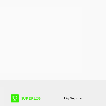
İngilizce konuşabiliyor da o
dan
kadar yıl İngilizce dersi almasına
aha
rağmen bizim çocuklar
konuşamıyor? Cevabı...
SÜPERLIG
Lig Seçin