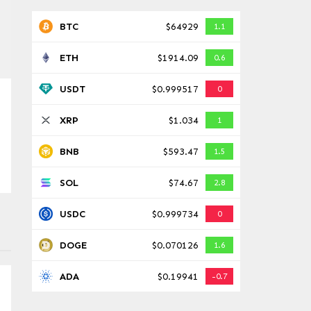
BTC
$64929
1.1
ETH
$1914.09
0.6
USDT
$0.999517
0
,
XRP
$1.034
1
BNB
$593.47
1.5
SOL
$74.67
2.8
USDC
$0.999734
0
DOGE
$0.070126
1.6
ADA
$0.19941
-0.7