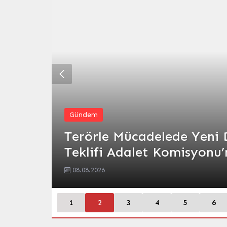
Gündem
Terörle Mücadelede Yeni 
Teklifi Adalet Komisyonu
08.08.2026
1
2
3
4
5
6