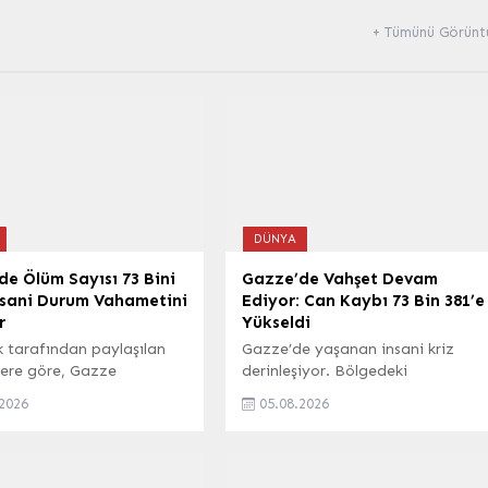
+ Tümünü Görünt
DÜNYA
e Ölüm Sayısı 73 Bini
Gazze’de Vahşet Devam
İnsani Durum Vahametini
Ediyor: Can Kaybı 73 Bin 381’e
r
Yükseldi
k tarafından paylaşılan
Gazze’de yaşanan insani kriz
lere göre, Gazze
derinleşiyor. Bölgedeki
de devam eden saldırılar
hastanelere son 24 saat içinde
.2026
05.08.2026
le hayatını kaybedenlerin
ulaşan bilgilere göre, 4 kişinin
3.382‘ye yükseldi.
cansız bedeni hastanelere
ki insani durumun
getirildi. Ayrıca, 1 kişi de yaralı
i giderek artarken,
olarak tedavi altına alındı. Bu