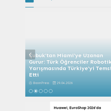
Darbe:
Çubuk’tan Miami’ye Uzanan
Gurur: Türk Öğrenciler Roboti
rulama
Yarışmasında Türkiye’yi Temsi
Etti
BasınPress
29.04.2026
Huawei, EuroShop 2026’da