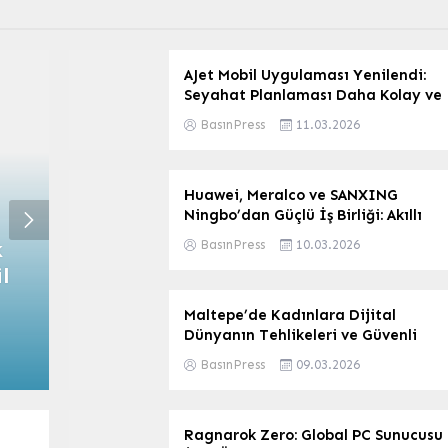
AJet Mobil Uygulaması Yenilendi:
Seyahat Planlaması Daha Kolay ve
Pratik
BasınPress
11.03.2026
Huawei, Meralco ve SANXING
Ningbo’dan Güçlü İş Birliği: Akıllı
Dağıtım ve Lighthouse Girişimi
k
PlayStation 6 Geliyor Ama
BasınPress
10.03.2026
Başladı
l
Cüzdanlar Hazır mı? Fiyatı
Duyan Bir Daha Düşünüyor!
Maltepe’de Kadınlara Dijital
Dünyanın Tehlikeleri ve Güvenli
Yunus Emre Torun
30.03.2026
İnternet Kullanımı Anlatıldı
BasınPress
09.03.2026
Ragnarok Zero: Global PC Sunucusu