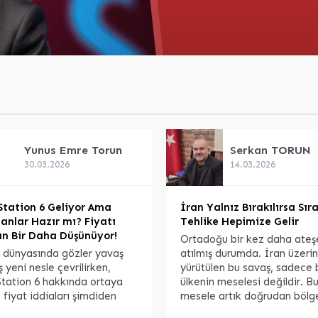
Yunus Emre
Torun
Serkan
TORUN
30.03.2026
14.03.2026
Station 6 Geliyor Ama
İran Yalnız Bırakılırsa Sır
anlar Hazır mı? Fiyatı
Tehlike Hepimize Gelir
n Bir Daha Düşünüyor!
Ortadoğu bir kez daha ateş
 dünyasında gözler yavaş
atılmış durumda. İran üzeri
 yeni nesle çevrilirken,
yürütülen bu savaş, sadece 
Station 6 hakkında ortaya
ülkenin meselesi değildir. B
 fiyat iddiaları şimdiden
mesele artık doğrudan bölg
ışma yaratmış durumda.
güvenliği, sınırların geleceği