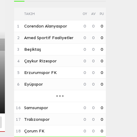
TAKIM
OY
AV
PU
1
Corendon Alanyaspor
0
0
0
2
Amed Sportif Faaliyetler
0
0
0
3
Beşiktaş
0
0
0
4
Çaykur Rizespor
0
0
0
Gündem
5
Erzurumspor FK
0
0
0
Dışişleri Bakanlığı’ndan Mekke 
6
Eyüpspor
0
0
0
İddialarına Net Yanıt: ‘Gerçek Dı
08.08.2026
16
Samsunspor
0
0
0
17
Trabzonspor
0
0
0
18
Çorum FK
0
0
0