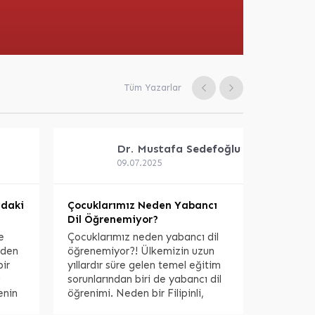
Tüm Yazarlar
Dr. Mustafa
Sedefoğlu
09.07.2025
adaki
Çocuklarımız Neden Yabancı
Dil Öğrenemiyor?
e
Çocuklarımız neden yabancı dil
nden
öğrenemiyor?! Ülkemizin uzun
bir
yıllardır süre gelen temel eğitim
u
sorunlarından biri de yabancı dil
enin
öğrenimi. Neden bir Filipinli,
 ve
Afgan veya Hintli çocuk akıcı