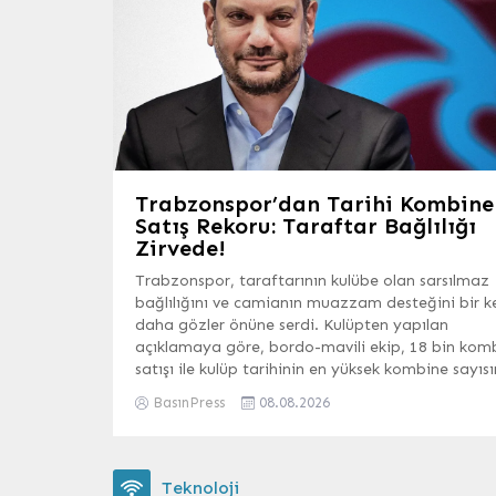
girişimlerinin insanlık tarihinde
özel bir yere sahip...
Trabzonspor’dan Tarihi Kombine
Satış Rekoru: Taraftar Bağlılığı
Zirvede!
Trabzonspor, taraftarının kulübe olan sarsılmaz
bağlılığını ve camianın muazzam desteğini bir k
daha gözler önüne serdi. Kulüpten yapılan
açıklamaya göre, bordo-mavili ekip, 18 bin kom
satışı ile kulüp tarihinin en yüksek kombine sayıs
ulaşarak önemli bir rekora imza attı. Bu tarihi
BasınPress
08.08.2026
başarı, Trabzonspor taraftarının kulübüne olan
sevgisinin ve aidiyet duygusunun...
Teknoloji